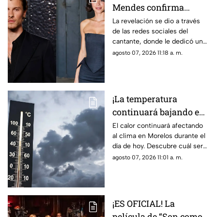
Mendes confirma
relación con actriz
La revelación se dio a través
de las redes sociales del
latina; así compartió la
cantante, donde le dedicó un
noticia
emotivo mensaje.
agosto 07, 2026 11:18 a. m.
¡La temperatura
continuará bajando en
Morelos! Estos son los
El calor continuará afectando
al clima en Morelos durante el
municipios que
día de hoy. Descubre cuál será
registrarán menos de
la temperatura máxima hoy
agosto 07, 2026 11:01 a. m.
30 grados
viernes 7 de agosto de 2026.
¡ES OFICIAL! La
película de “Son como