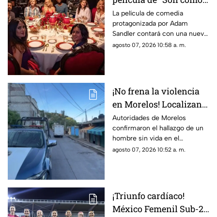
niños” contará con una
La película de comedia
protagonizada por Adam
tercera parte; estos
Sandler contará con una nueva
actores regresan
entrega tras más de una
agosto 07, 2026 10:58 a. m.
década de la segunda parte.
¡No frena la violencia
en Morelos! Localizan a
hombre sin vida en
Autoridades de Morelos
confirmaron el hallazgo de un
Jiutepec HOY;
hombre sin vida en el
Presentaba signos de
municipio de Jiutepec hoy
agosto 07, 2026 10:52 a. m.
violencia y herida de
viernes 7 de agosto de 2026.
bala
Presentaba huellas de
violencia y herida de bala.
¡Triunfo cardíaco!
México Femenil Sub-23