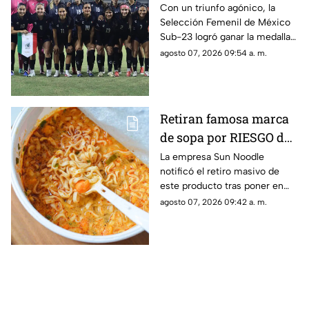
vence en penales a
Con un triunfo agónico, la
Selección Femenil de México
Colombia en la final de
Sub-23 logró ganar la medalla
los Juegos
de oro en fútbol durante los
agosto 07, 2026 09:54 a. m.
Centroamericanos y del
Juegos Centroamericanos y
Caribe 2026
del Caribe 2026.
Retiran famosa marca
de sopa por RIESGO de
alergia; autoridades
La empresa Sun Noodle
notificó el retiro masivo de
piden no consumir el
este producto tras poner en
producto
riesgo a una parte de la
agosto 07, 2026 09:42 a. m.
población.