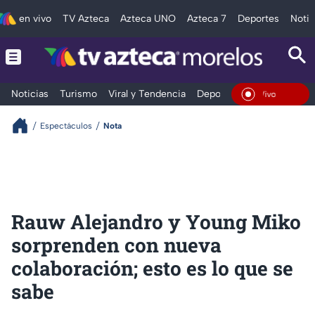
en vivo
TV Azteca
Azteca UNO
Azteca 7
Deportes
Notic
Noticias
Turismo
Viral y Tendencia
Deportes
Espectáculos
En Vivo
Espectáculos
Nota
Rauw Alejandro y Young Miko
sorprenden con nueva
colaboración; esto es lo que se
sabe