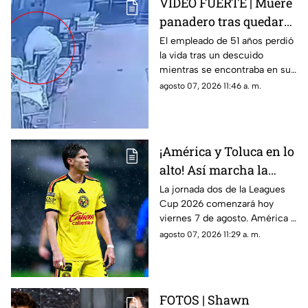
VIDEO FUERTE | Muere
panadero tras quedar
atrapado en una
El empleado de 51 años perdió
la vida tras un descuido
mezcladora industrial
mientras se encontraba en su
jornada laboral.
agosto 07, 2026 11:46 a. m.
¡América y Toluca en lo
alto! Así marcha la
tabla de posiciones de
La jornada dos de la Leagues
Cup 2026 comenzará hoy
la Leagues Cup 2026
viernes 7 de agosto. América y
previo a la jornada 2
Toluca se perfilan como los
agosto 07, 2026 11:29 a. m.
grandes favoritos para la
siguiente ronda.
FOTOS | Shawn