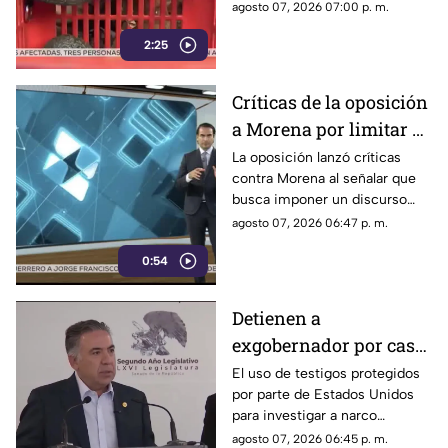
pérdidas millonarias.
agosto 07, 2026 07:00 p. m.
2:25
Críticas de la oposición
a Morena por limitar el
debate político
La oposición lanzó críticas
contra Morena al señalar que
busca imponer un discurso
único y limitar las voces que
agosto 07, 2026 06:47 p. m.
cuestionan a personajes
0:54
señalados por presuntos
vínculos con la narcopolítica de
la 4T.
Detienen a
exgobernador por caso
Ayotzinapa y desaforan
El uso de testigos protegidos
por parte de Estados Unidos
a alcaldes
para investigar a narco
políticos ha sido cuestionado
agosto 07, 2026 06:45 p. m.