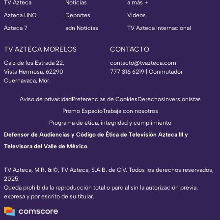
TV Azteca
Noticias
a más +
Azteca UNO
Deportes
Videos
Azteca 7
adn Noticias
TV Azteca Internacional
TV AZTECA MORELOS
CONTACTO
Calz de los Estrada 22,
contacto@tvazteca.com
Vista Hermosa, 62290
777 316 6219 | Conmutador
Cuernavaca, Mor.
Aviso de privacidad
Preferencias de Cookies
Derechos
Inversionistas
Promo Espacio
Trabaja con nosotros
Programa de ética, integridad y cumplimiento
Defensor de Audiencias y Código de Ética de Televisión Azteca III y
Televisora del Valle de México
TV Azteca, M.R. & ©, TV Azteca, S.A.B. de C.V. Todos los derechos reservados,
2025.
Queda prohibida la reproducción total o parcial sin la autorización previa,
expresa y por escrito de su titular.