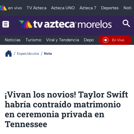
en vivo
TV Azteca
Azteca UNO
Azteca 7
Deportes
Notic
Noticias
Turismo
Viral y Tendencia
Deportes
Espectáculos
En Vivo
Espectáculos
Nota
¡Vivan los novios! Taylor Swift
habría contraído matrimonio
en ceremonia privada en
Tennessee