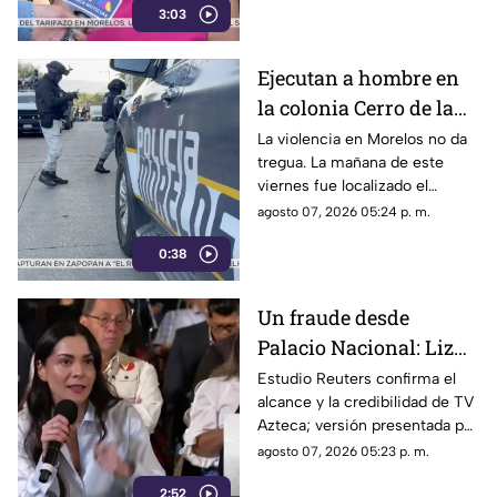
3:03
morelenses se vio afectada y
los ciudadanos denunciaran su
incorfomidad por el mal trato
Ejecutan a hombre en
al interior de las unidades.
la colonia Cerro de la
Corona
La violencia en Morelos no da
tregua. La mañana de este
viernes fue localizado el
cuerpo de un hombre con
agosto 07, 2026 05:24 p. m.
impactos de arma de fuego
0:38
sobre la calle alianza nacional,
en la colonia cerro de la
corona, en Jiutepec.
Un fraude desde
Palacio Nacional: Liz
Vilchis intentó
Estudio Reuters confirma el
alcance y la credibilidad de TV
desvirtuar estudio de
Azteca; versión presentada por
Reuters sobre la
Liz Vilchis fue cuestionada al
agosto 07, 2026 05:23 p. m.
credibilidad de TV
contrastarla con el informe.
2:52