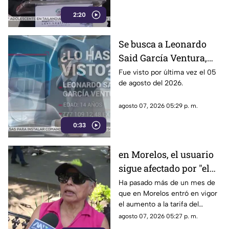
por la 4T. Sin embargo, este
2:20
método también ha colocado
bajo la lupa a funcionarios y
gobernadores de morena,
Se busca a Leonardo
entre ellos Rubén Rocha y
Said García Ventura,
Enrique Inzunza.
desaparecido en
Fue visto por última vez el 05
de agosto del 2026.
Cuernavaca
agosto 07, 2026 05:29 p. m.
0:33
en Morelos, el usuario
sigue afectado por "el
tarifazo"
Ha pasado más de un mes de
que en Morelos entró en vigor
el aumento a la tarifa del
transporte público. Un mes,
agosto 07, 2026 05:27 p. m.
desde que la economía de los