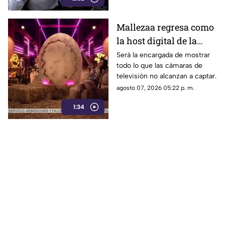
Azteca
Mallezaa regresa como
la host digital de la
segunda temporada de
Será la encargada de mostrar
todo lo que las cámaras de
La Granja VIP
televisión no alcanzan a captar.
agosto 07, 2026 05:22 p. m.
1:34