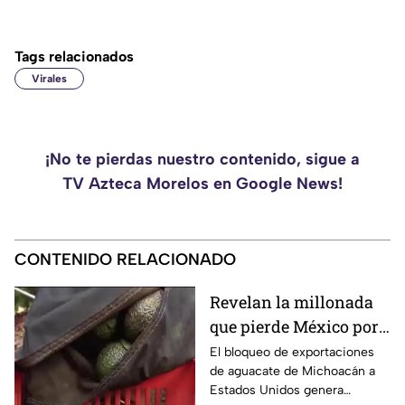
Tags relacionados
Virales
¡No te pierdas nuestro contenido, sigue a
TV Azteca Morelos en Google News!
CONTENIDO RELACIONADO
Revelan la millonada
que pierde México por
el bloqueo de Estados
El bloqueo de exportaciones
de aguacate de Michoacán a
Unidos al aguacate de
Estados Unidos genera
Michoacán