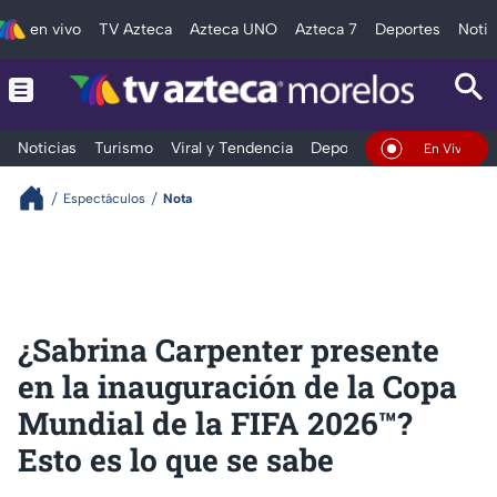
en vivo
TV Azteca
Azteca UNO
Azteca 7
Deportes
Notic
Noticias
Turismo
Viral y Tendencia
Deportes
Espectáculos
En Vivo
Espectáculos
Nota
¿Sabrina Carpenter presente
en la inauguración de la Copa
Mundial de la FIFA 2026™?
Esto es lo que se sabe