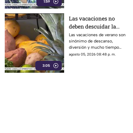
1:59
Las vacaciones no
deben descuidar la
alimentación infantil
Las vacaciones de verano son
sinónimo de descanso,
diversión y mucho tiempo
libre.
agosto 05, 2026 08:48 p. m.
3:05