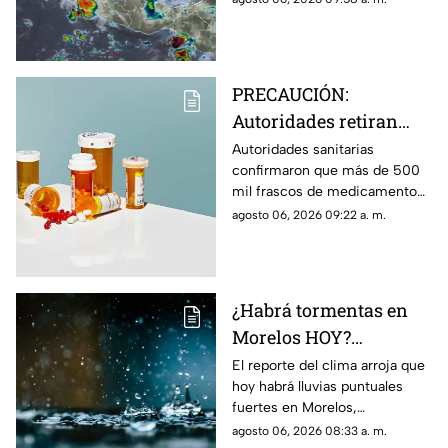
en la lista
2026. Morelos se encuentra en
la lista de entidades afectadas.
PRECAUCIÓN:
Autoridades retiran
más de 500 mil frascos
Autoridades sanitarias
confirmaron que más de 500
de medicamento para
mil frascos de medicamento
la presión arterial que
para la hipertensión fuero
agosto 06, 2026 09:22 a. m.
podría desarrollar
retirados del mercado por
cáncer
aumentar el riesgo de padecer
cáncer.
¿Habrá tormentas en
Morelos HOY?
Pronostican lluvias
El reporte del clima arroja que
hoy habrá lluvias puntuales
puntuales fuertes con
fuertes en Morelos,
descargas eléctricas en
acompañadas de actividad
agosto 06, 2026 08:33 a. m.
estos municipios