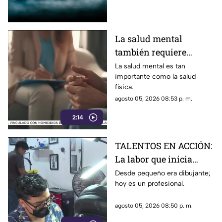
eléctrica y posible caída de
granizo.
La salud mental
también requiere
atención
La salud mental es tan
importante como la salud
física.
agosto 05, 2026 08:53 p. m.
2:14
TALENTOS EN ACCIÓN:
La labor que inicia
desde la creatividad
Desde pequeño era dibujante;
hoy es un profesional.
agosto 05, 2026 08:50 p. m.