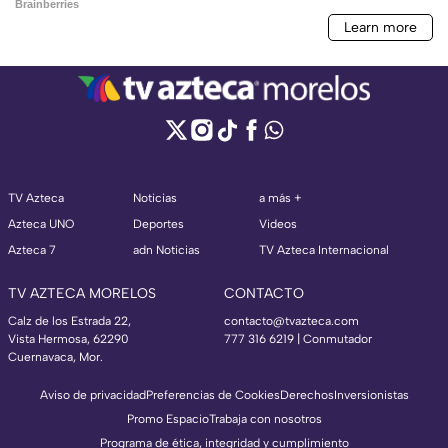
TV Azteca
Noticias
a más +
Azteca UNO
Deportes
Videos
Azteca 7
adn Noticias
TV Azteca Internacional
TV AZTECA MORELOS
CONTACTO
Calz de los Estrada 22,
contacto@tvazteca.com
Vista Hermosa, 62290
777 316 6219 | Conmutador
Cuernavaca, Mor.
Aviso de privacidad
Preferencias de Cookies
Derechos
Inversionistas
Promo Espacio
Trabaja con nosotros
Programa de ética, integridad y cumplimiento