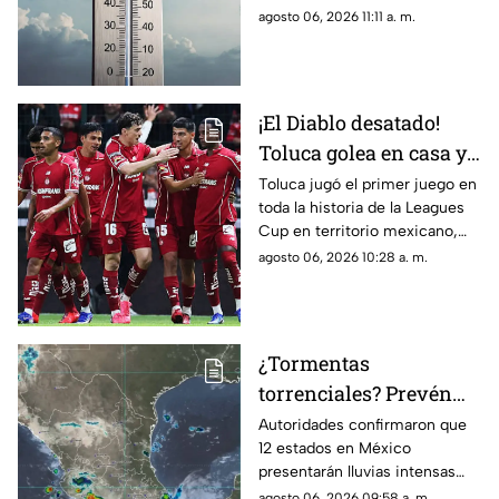
temperatura máxima
la temperatura máxima hoy
agosto 06, 2026 11:11 a. m.
HOY
jueves 6 de agosto de 2026.
¡El Diablo desatado!
Toluca golea en casa y
Chivas pierde en
Toluca jugó el primer juego en
toda la historia de la Leagues
penales en la Jornada 1
Cup en territorio mexicano,
de la Leagues Cup 2026
donde ganó contra Seattle
agosto 06, 2026 10:28 a. m.
Sounders 3 por 0.
¿Tormentas
torrenciales? Prevén
lluvias intensas en 12
Autoridades confirmaron que
12 estados en México
estados de México HOY;
presentarán lluvias intensas
Morelos se encuentra
hoy jueves 6 de agosto de
agosto 06, 2026 09:58 a. m.