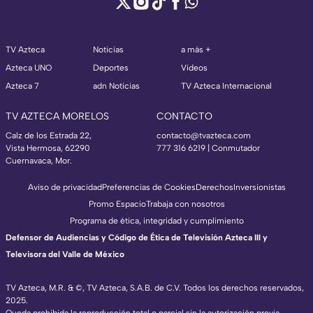
TV Azteca
Noticias
a más +
Azteca UNO
Deportes
Videos
Azteca 7
adn Noticias
TV Azteca Internacional
TV AZTECA MORELOS
CONTACTO
Calz de los Estrada 22,
contacto@tvazteca.com
Vista Hermosa, 62290
777 316 6219 | Conmutador
Cuernavaca, Mor.
Aviso de privacidad
Preferencias de Cookies
Derechos
Inversionistas
Promo Espacio
Trabaja con nosotros
Programa de ética, integridad y cumplimiento
Defensor de Audiencias y Código de Ética de Televisión Azteca III y
Televisora del Valle de México
TV Azteca, M.R. & ©, TV Azteca, S.A.B. de C.V. Todos los derechos reservados,
2025.
Queda prohibida la reproducción total o parcial sin la autorización previa,