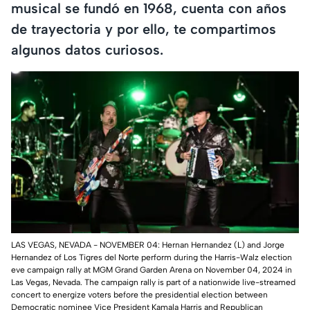
musical se fundó en 1968, cuenta con años
de trayectoria y por ello, te compartimos
algunos datos curiosos.
LAS VEGAS, NEVADA - NOVEMBER 04: Hernan Hernandez (L) and Jorge
Hernandez of Los Tigres del Norte perform during the Harris-Walz election
eve campaign rally at MGM Grand Garden Arena on November 04, 2024 in
Las Vegas, Nevada. The campaign rally is part of a nationwide live-streamed
concert to energize voters before the presidential election between
Democratic nominee Vice President Kamala Harris and Republican