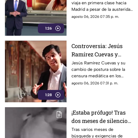
viaja en primera clase hacia
Sansores viaja en
Madrid a pesar de la austeridad
primera clase hacia
republicana.
agosto 06, 2026 07:35 p. m.
Madrid
1:26
Controversia: Jesús
Ramírez Cuevas y
Censura a los Medios
Jesús Ramírez Cuevas y su
cambio de postura sobre la
de Comunicación
censura mediática en los
medios de comunicación.
agosto 06, 2026 07:31 p. m.
1:28
¡Estaba prófugo! Tras
dos meses de silencio
detuvieron a Jorge "N",
Tras varios meses de
búsqueda y exigencias de
agresor de Paula