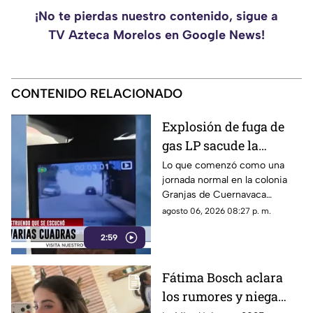
¡No te pierdas nuestro contenido, sigue a
TV Azteca Morelos en Google News!
CONTENIDO RELACIONADO
Explosión de fuga de
gas LP sacude la
colonia Las Granjas
Lo que comenzó como una
jornada normal en la colonia
Granjas de Cuernavaca
terminó en una movilización
agosto 06, 2026 08:27 p. m.
de emergencia.
2:59
Fátima Bosch aclara
los rumores y niega