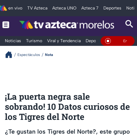
en vivo
TV Azteca
Azteca UNO
Azteca 7
Deportes
Notic
Noticias
Turismo
Viral y Tendencia
Deportes
Espectáculos
En Vivo
Espectáculos
Nota
¡La puerta negra sale
sobrando! 10 Datos curiosos de
los Tigres del Norte
¿Te gustan los Tigres del Norte?, este grupo