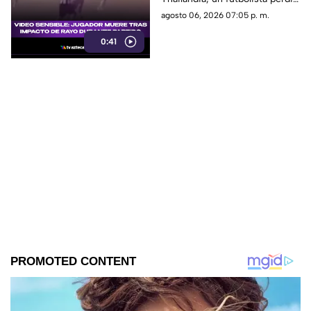
la vida al ser alcanzado por un
agosto 06, 2026 07:05 p. m.
rayo en pleno partido
0:41