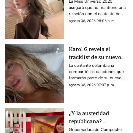
tener un romance con
La Miss Universo 2025
aseguró que no mantiene una
Natanael Cano
relación con el cantante de
corridos tumbados.
agosto 06, 2026 08:06 p. m.
Karol G revela el
tracklist de su nuevo
álbum antes de su
La cantante colombiana
compartió las canciones que
lanzamiento; esta es la
formarán parte de su nuevo
lista completa
material de estudio,
agosto 06, 2026 07:37 p. m.
sorprendiendo con
colaboraciones
internacionales.
¿Y la austeridad
republicana?
Gobernadora Layda
Gobernadora de Campeche