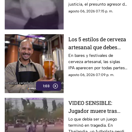
justicia, el presunto agresor de
Paula Fajardo fue localizado y
agosto 06, 2026 07:15 p. m.
detenido en el estado de
Guerrero.
Los 5 estilos de cerveza
artesanal que debes
conocer
En bares y festivales de
cerveza artesanal, las siglas
IPA aparecen por todas partes.
Pero, ¿qué significa realmente
agosto 06, 2026 07:09 p. m.
y qué otras variedades existen
1:03
en el mundo?
VIDEO SENSIBLE:
Jugador muere tras
impacto de rayo
Lo que debía ser un juego
terminó en tragedia. En
durante partido
Thailandia, un futbolista perdió