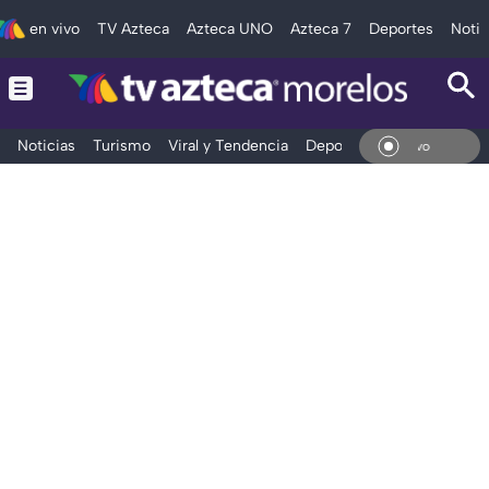
en vivo
TV Azteca
Azteca UNO
Azteca 7
Deportes
Notic
Noticias
Turismo
Viral y Tendencia
Deportes
Espectáculos
En V