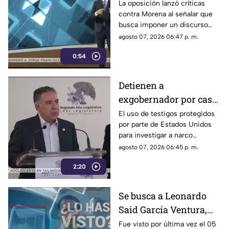
debate político
La oposición lanzó críticas
contra Morena al señalar que
busca imponer un discurso
único y limitar las voces que
agosto 07, 2026 06:47 p. m.
cuestionan a personajes
0:54
señalados por presuntos
vínculos con la narcopolítica de
la 4T.
Detienen a
exgobernador por caso
Ayotzinapa y desaforan
El uso de testigos protegidos
por parte de Estados Unidos
a alcaldes
para investigar a narco
políticos ha sido cuestionado
agosto 07, 2026 06:45 p. m.
por la 4T. Sin embargo, este
2:20
método también ha colocado
bajo la lupa a funcionarios y
gobernadores de morena,
Se busca a Leonardo
entre ellos Rubén Rocha y
Said García Ventura,
Enrique Inzunza.
desaparecido en
Fue visto por última vez el 05