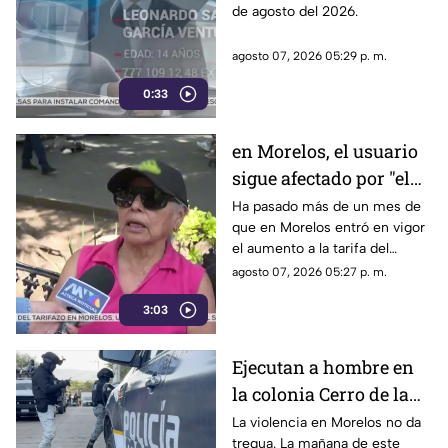
de agosto del 2026.
Cuernavaca
agosto 07, 2026 05:29 p. m.
0:33
en Morelos, el usuario
sigue afectado por "el
tarifazo"
Ha pasado más de un mes de
que en Morelos entró en vigor
el aumento a la tarifa del
transporte público. Un mes,
agosto 07, 2026 05:27 p. m.
desde que la economía de los
3:03
morelenses se vio afectada y
los ciudadanos denunciaran su
incorfomidad por el mal trato
Ejecutan a hombre en
al interior de las unidades.
la colonia Cerro de la
Corona
La violencia en Morelos no da
tregua. La mañana de este