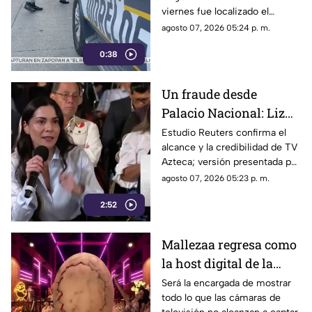
viernes fue localizado el
cuerpo de un hombre con
agosto 07, 2026 05:24 p. m.
impactos de arma de fuego
0:38
sobre la calle alianza nacional,
en la colonia cerro de la
corona, en Jiutepec.
Un fraude desde
Palacio Nacional: Liz
Vilchis intentó
Estudio Reuters confirma el
alcance y la credibilidad de TV
desvirtuar estudio de
Azteca; versión presentada por
Reuters sobre la
Liz Vilchis fue cuestionada al
agosto 07, 2026 05:23 p. m.
credibilidad de TV
contrastarla con el informe.
Azteca
2:52
Mallezaa regresa como
la host digital de la
segunda temporada de
Será la encargada de mostrar
todo lo que las cámaras de
La Granja VIP