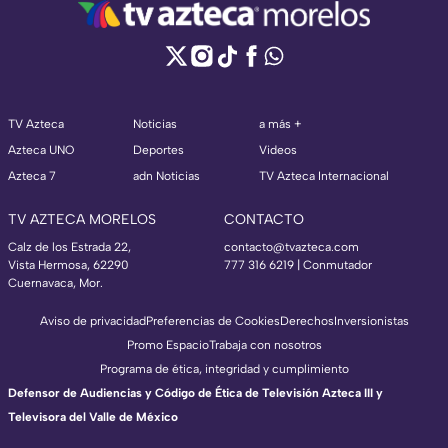
TV Azteca
Noticias
a más +
Azteca UNO
Deportes
Videos
Azteca 7
adn Noticias
TV Azteca Internacional
TV AZTECA MORELOS
CONTACTO
Calz de los Estrada 22,
contacto@tvazteca.com
Vista Hermosa, 62290
777 316 6219 | Conmutador
Cuernavaca, Mor.
Aviso de privacidad
Preferencias de Cookies
Derechos
Inversionistas
Promo Espacio
Trabaja con nosotros
Programa de ética, integridad y cumplimiento
Defensor de Audiencias y Código de Ética de Televisión Azteca III y
Televisora del Valle de México