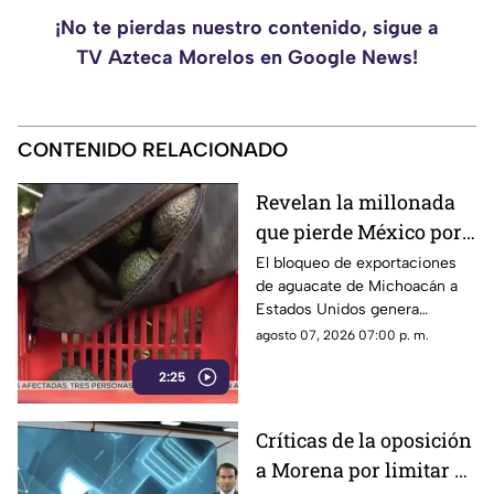
¡No te pierdas nuestro contenido, sigue a
TV Azteca Morelos en Google News!
CONTENIDO RELACIONADO
Revelan la millonada
que pierde México por
el bloqueo de Estados
El bloqueo de exportaciones
de aguacate de Michoacán a
Unidos al aguacate de
Estados Unidos genera
Michoacán
pérdidas millonarias.
agosto 07, 2026 07:00 p. m.
2:25
Críticas de la oposición
a Morena por limitar el