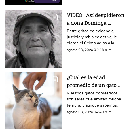
VIDEO | Así despidieron
a doña Dominga,
abuelita de 82 años
Entre gritos de exigencia,
justicia y rabia colectiva, le
asesinada por 90 pesos
dieron el último adiós a la
mujer que fue asesinada de
agosto 08, 2026 04:48 p. m.
camino a su casa en medio de
un robo.
¿Cuál es la edad
promedio de un gato
doméstico? Podrías
Nuestros gatos domésticos
son seres que emiten mucha
disfrutar a tu michi
ternura, y aunque sabemos
más tiempo del que te
que no son eternos, seguro
agosto 08, 2026 04:40 p. m.
imaginas
podrás disfrutar de su
compañía más de lo que te