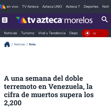
en vivo
TV Azteca
Azteca UNO
Azteca 7
Deportes
Notic
Noticias
Turismo
Viral y Tendencia
Deportes
Espectáculos
En Vi
Noticias
Nota
A una semana del doble
terremoto en Venezuela, la
cifra de muertos supera los
2,200