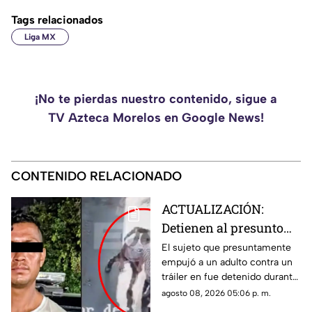
Tags relacionados
Liga MX
¡No te pierdas nuestro contenido, sigue a
TV Azteca Morelos en Google News!
CONTENIDO RELACIONADO
ACTUALIZACIÓN:
Detienen al presunto
responsable que
El sujeto que presuntamente
empujó a un adulto contra un
empujó a un hombre de
tráiler en fue detenido durante
la tercera edad contra
la madrugada de este sábado 8
agosto 08, 2026 05:06 p. m.
un tráiler
de agosto de 2026.