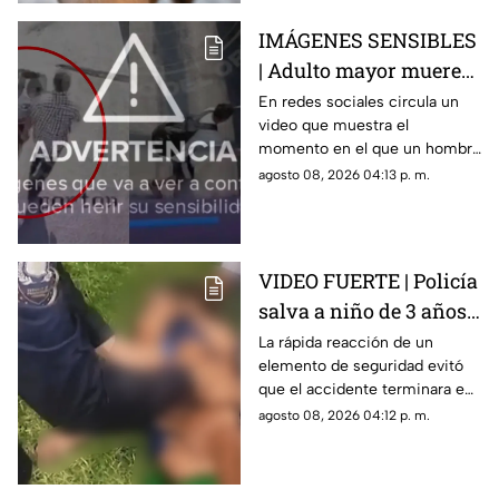
imaginas.
IMÁGENES SENSIBLES
| Adulto mayor muere
atropellado por un
En redes sociales circula un
video que muestra el
tráiler, video revela que
momento en el que un hombre
un hombre lo empujó
de la tercera edad fue
agosto 08, 2026 04:13 p. m.
de manera intencional
atropellado por un tráiler.
VIDEO FUERTE | Policía
salva a niño de 3 años
tras accidente en lago
La rápida reacción de un
elemento de seguridad evitó
en Teotihuacán
que el accidente terminara en
tragedia.
agosto 08, 2026 04:12 p. m.