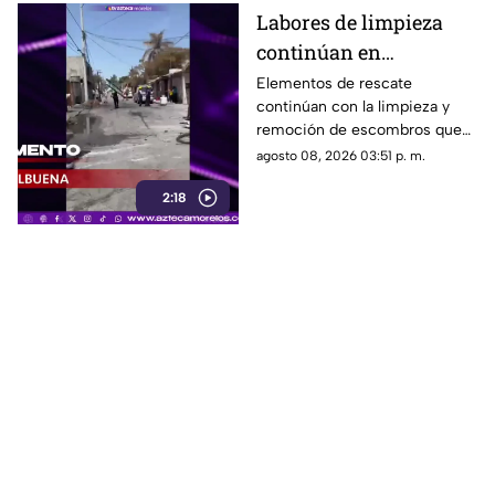
Labores de limpieza
continúan en
Cuernavaca tras la
Elementos de rescate
continúan con la limpieza y
explosión de la pipa de
remoción de escombros que
gas LP
dejó la explosión de la pipa que
agosto 08, 2026 03:51 p. m.
transportaba gas LP en el
2:18
municipio de Cuernavaca.