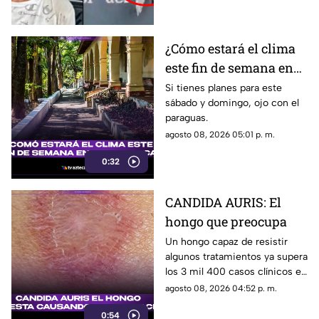
¿Cómo estará el clima
este fin de semana en
Cuernavaca?
Si tienes planes para este
sábado y domingo, ojo con el
paraguas.
agosto 08, 2026 05:01 p. m.
0:32
CANDIDA AURIS: El
hongo que preocupa
Un hongo capaz de resistir
algunos tratamientos ya supera
los 3 mil 400 casos clínicos en
Estados Unidos durante 2026.
agosto 08, 2026 04:52 p. m.
0:54