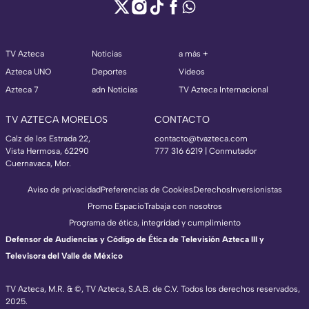
TV Azteca
Noticias
a más +
Azteca UNO
Deportes
Videos
Azteca 7
adn Noticias
TV Azteca Internacional
TV AZTECA MORELOS
CONTACTO
Calz de los Estrada 22,
contacto@tvazteca.com
Vista Hermosa, 62290
777 316 6219 | Conmutador
Cuernavaca, Mor.
Aviso de privacidad
Preferencias de Cookies
Derechos
Inversionistas
Promo Espacio
Trabaja con nosotros
Programa de ética, integridad y cumplimiento
Defensor de Audiencias y Código de Ética de Televisión Azteca III y
Televisora del Valle de México
TV Azteca, M.R. & ©, TV Azteca, S.A.B. de C.V. Todos los derechos reservados,
2025.