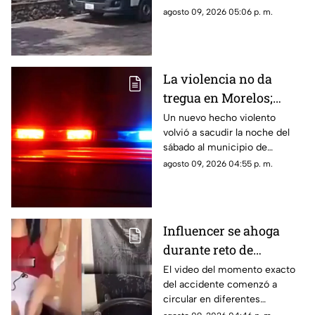
donde solicitó ayuda.
agosto 09, 2026 05:06 p. m.
La violencia no da
tregua en Morelos;
ejecutan a un hombre
Un nuevo hecho violento
volvió a sacudir la noche del
en Jiutepec
sábado al municipio de
Jiutepec.
agosto 09, 2026 04:55 p. m.
Influencer se ahoga
durante reto de
transmisión en vivo;
El video del momento exacto
del accidente comenzó a
esto se sabe del caso
circular en diferentes
(+VIDEO)
plataformas digitales.