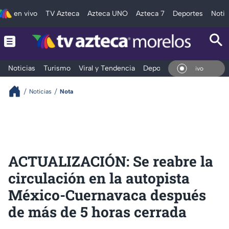
en vivo
TV Azteca
Azteca UNO
Azteca 7
Deportes
Notic
Noticias
Turismo
Viral y Tendencia
Deportes
Espectáculos
En Vivo
Noticias
Nota
ACTUALIZACIÓN: Se reabre la
circulación en la autopista
México-Cuernavaca después
de más de 5 horas cerrada