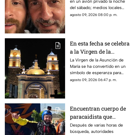
en un avión privado la noche
funeral de su papá
del sábado; medios locales
captaron su llegada.
agosto 09, 2026 08:00 p. m.
En esta fecha se celebra
a la Virgen de la
Asunción de María en
La Virgen de la Asunción de
María se ha convertido en un
Morelos
símbolo de esperanza para
miles de creyentes.
agosto 09, 2026 06:47 p. m.
Encuentran cuerpo de
paracaidista que
desapareció durante
Después de varias horas de
búsqueda, autoridades
actividad en Puente de