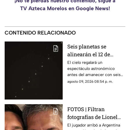
¡No te pierdas nuestro contenido, sigue a
TV Azteca Morelos en Google News!
CONTENIDO RELACIONADO
Seis planetas se
alinearán el 12 de
agosto: así podrás
El cielo regalará un
espectáculo astronómico
observar el fenómeno
antes del amanecer con seis
desde Morelos
planetas visibles desde
agosto 09, 2026 08:54 p. m.
distintos puntos de México,
incluida la entidad morelense.
FOTOS | Filtran
fotografías de Lionel
Messi y su familia en el
El jugador arribó a Argentina