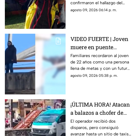
confirmaron el hallazgo del
Ixtla
deportista en la zona sur de
agosto 09, 2026 06:14 p. m.
Morelos.
VIDEO FUERTE | Joven
muere en puente
vehicular; pidió a su
Familiares recordaron al joven
de 22 años como una persona
mamá que cuidara de
llena de metas y con un futuro
su gatito
prometedor.
agosto 09, 2026 05:38 p. m.
¡ÚLTIMA HORA! Atacan
a balazos a chofer de
Ruta 13 en Oaxtepec
El operador recibió dos
disparos, pero consiguió
avanzar hasta un sitio de taxis