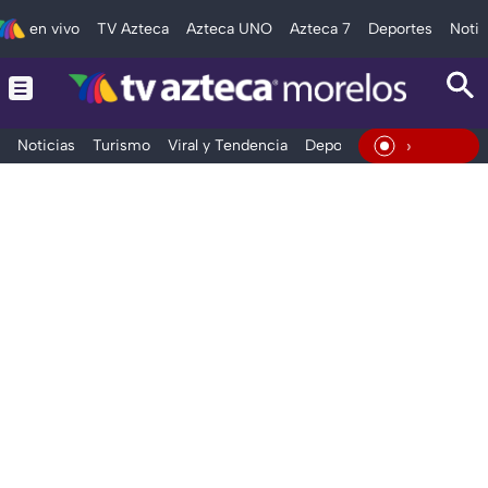
en vivo
TV Azteca
Azteca UNO
Azteca 7
Deportes
Notic
Noticias
Turismo
Viral y Tendencia
Deportes
Espectáculos
En Vivo