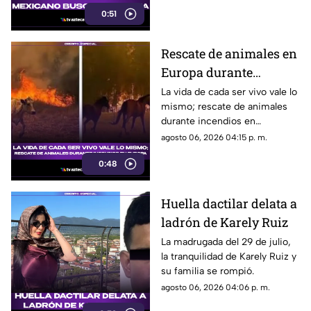
del oro está más cerca que
0:51
nunca.
Rescate de animales en
Europa durante
incendios: Gestos de
La vida de cada ser vivo vale lo
mismo; rescate de animales
humanidad en medio
durante incendios en
de la emergencia
EuropaEn medio de la
agosto 06, 2026 04:15 p. m.
climática
emergencia climática, los
0:48
animales también encontraron
refugio.
Huella dactilar delata a
ladrón de Karely Ruiz
La madrugada del 29 de julio,
la tranquilidad de Karely Ruiz y
su familia se rompió.
agosto 06, 2026 04:06 p. m.