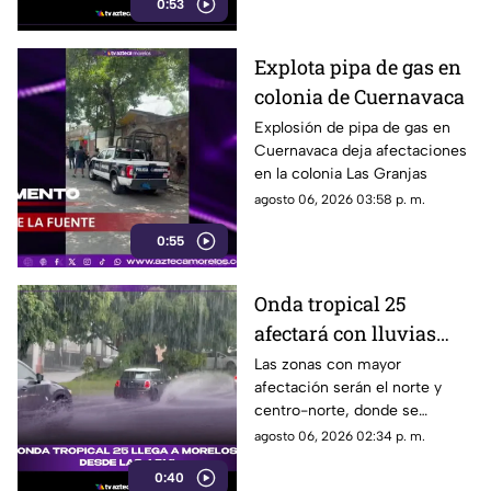
0:53
Explota pipa de gas en
colonia de Cuernavaca
Explosión de pipa de gas en
Cuernavaca deja afectaciones
en la colonia Las Granjas
agosto 06, 2026 03:58 p. m.
0:55
Onda tropical 25
afectará con lluvias
fuertes a Morelos; estas
Las zonas con mayor
afectación serán el norte y
serán las zonas y horas
centro-norte, donde se
exactas
esperan chubascos intensos,
agosto 06, 2026 02:34 p. m.
ráfagas de viento y bancos de
0:40
niebla en áreas montañosas.