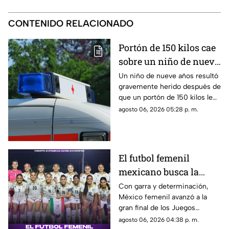
CONTENIDO RELACIONADO
Portón de 150 kilos cae
sobre un niño de nuevo
años en Jojutla, ¿cuál
Un niño de nueve años resultó
gravemente herido después de
es su estado de salud?
que un portón de 150 kilos le
cayera encima. Los hechos
agosto 06, 2026 05:28 p. m.
ocurrieron en el municipio de
Jojutla.
El futbol femenil
mexicano busca la
presea
Con garra y determinación,
México femenil avanzó a la
gran final de los Juegos
Centroamericanos. El sueño
agosto 06, 2026 04:38 p. m.