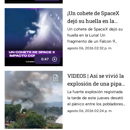
En el sur y sureste habrá
tormentas puntuales con
¡Un cohete de SpaceX
actividad eléctrica constante,
dejó su huella en la
mientras que en Cuernavaca,
Jiutepec y Cuautla existe
Luna!
Un cohete de SpaceX dejó su
riesgo de encharcamientos e
huella en la Luna! Un
inundaciones repentinas.
fragmento de un Falcon 9
impactó el satélite natural a
agosto 06, 2026 02:32 p. m.
una velocidad impresionante,
0:47
generando un enorme cráter.
VIDEOS | Así se vivió la
explosión de una pipa
de gas en la colonia Las
La fuerte explosión registrada
la tarde de este jueves desató
Granjas, Cuernavaca
el pánico entre los pobladores
de la colonia Las Granjas.
agosto 06, 2026 02:24 p. m.