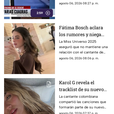
terminó en una movilización
agosto 06, 2026 08:27 p. m.
de emergencia.
2:59
Fátima Bosch aclara
los rumores y niega
tener un romance con
La Miss Universo 2025
aseguró que no mantiene una
Natanael Cano
relación con el cantante de
corridos tumbados.
agosto 06, 2026 08:06 p. m.
Karol G revela el
tracklist de su nuevo
álbum antes de su
La cantante colombiana
compartió las canciones que
lanzamiento; esta es la
formarán parte de su nuevo
lista completa
material de estudio,
agosto 06, 2026 07:37 p. m.