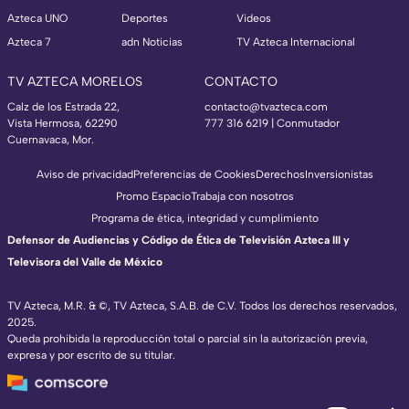
Azteca UNO
Deportes
Videos
Azteca 7
adn Noticias
TV Azteca Internacional
TV AZTECA MORELOS
CONTACTO
Calz de los Estrada 22,
contacto@tvazteca.com
Vista Hermosa, 62290
777 316 6219 | Conmutador
Cuernavaca, Mor.
Aviso de privacidad
Preferencias de Cookies
Derechos
Inversionistas
Promo Espacio
Trabaja con nosotros
Programa de ética, integridad y cumplimiento
Defensor de Audiencias y Código de Ética de Televisión Azteca III y
Televisora del Valle de México
TV Azteca, M.R. & ©, TV Azteca, S.A.B. de C.V. Todos los derechos reservados,
2025.
Queda prohibida la reproducción total o parcial sin la autorización previa,
expresa y por escrito de su titular.