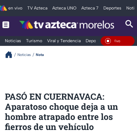
en vivo
TV Azteca
Azteca UNO
Azteca 7
Deportes
Notic
Noticias
Turismo
Viral y Tendencia
Deportes
Espectáculos
En Vivo
Noticias
Nota
PASÓ EN CUERNAVACA:
Aparatoso choque deja a un
hombre atrapado entre los
fierros de un vehículo