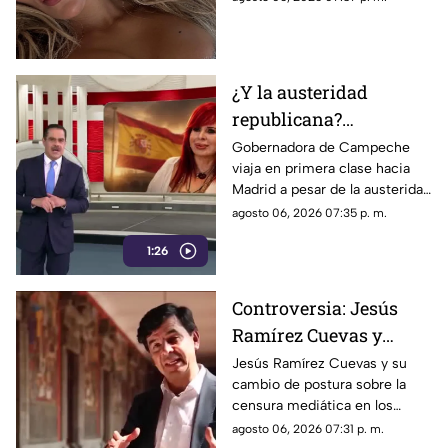
sorprendiendo con
colaboraciones
internacionales.
¿Y la austeridad
republicana?
Gobernadora Layda
Gobernadora de Campeche
viaja en primera clase hacia
Sansores viaja en
Madrid a pesar de la austeridad
primera clase hacia
republicana.
agosto 06, 2026 07:35 p. m.
Madrid
1:26
Controversia: Jesús
Ramírez Cuevas y
Censura a los Medios
Jesús Ramírez Cuevas y su
cambio de postura sobre la
de Comunicación
censura mediática en los
medios de comunicación.
agosto 06, 2026 07:31 p. m.