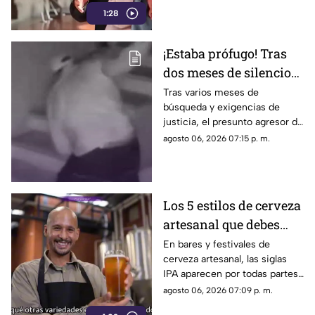
1:28
¡Estaba prófugo! Tras
dos meses de silencio
detuvieron a Jorge "N",
Tras varios meses de
búsqueda y exigencias de
agresor de Paula
justicia, el presunto agresor de
Paula Fajardo fue localizado y
agosto 06, 2026 07:15 p. m.
detenido en el estado de
Guerrero.
Los 5 estilos de cerveza
artesanal que debes
conocer
En bares y festivales de
cerveza artesanal, las siglas
IPA aparecen por todas partes.
Pero, ¿qué significa realmente
agosto 06, 2026 07:09 p. m.
y qué otras variedades existen