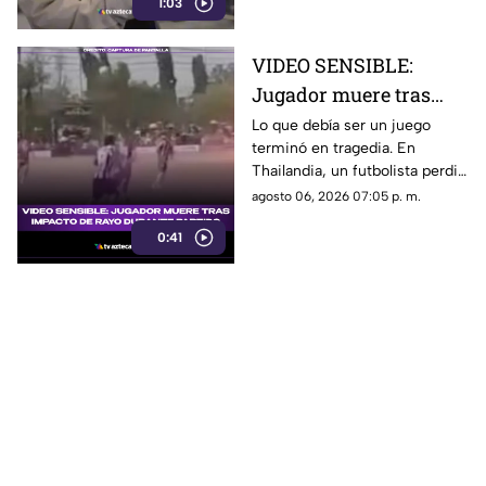
1:03
en el mundo?
VIDEO SENSIBLE:
Jugador muere tras
impacto de rayo
Lo que debía ser un juego
terminó en tragedia. En
durante partido
Thailandia, un futbolista perdió
la vida al ser alcanzado por un
agosto 06, 2026 07:05 p. m.
rayo en pleno partido
0:41