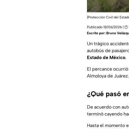
|
Protección Civil del Esta
Publicado 18/06/2026 | 🕑
Escrito por:
Bruno Velázq
Un trágico accident
autobús de pasajer
Estado de México
.
El percance ocurrió 
Almoloya de Juárez.
¿Qué pasó en
De acuerdo con auto
terminó cayendo hac
Hasta el momento el