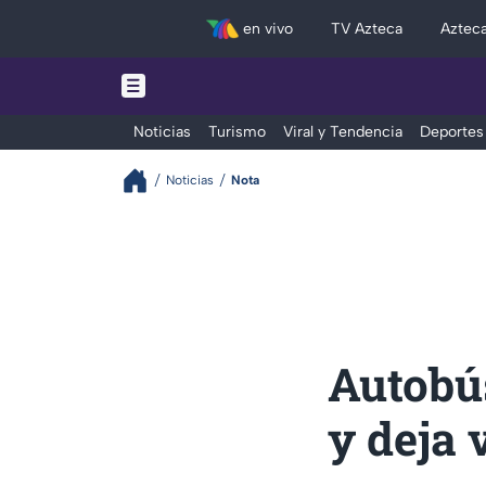
en vivo
TV Azteca
Aztec
Noticias
Turismo
Viral y Tendencia
Deportes
Noticias
Nota
Autobús
y deja 