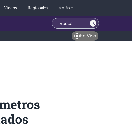
Regionales
Videos
a más +
En Vivo
 metros
nados