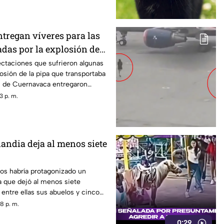
tregan víveres para las
adas por la explosión de
navaca
ectaciones que sufrieron algunas
losión de la pipa que transportaba
s de Cuernavaca entregaron
3 p. m.
landia deja al menos siete
os habría protagonizado un
ia que dejó al menos siete
entre ellas sus abuelos y cinco
scuela.
8 p. m.
0:29