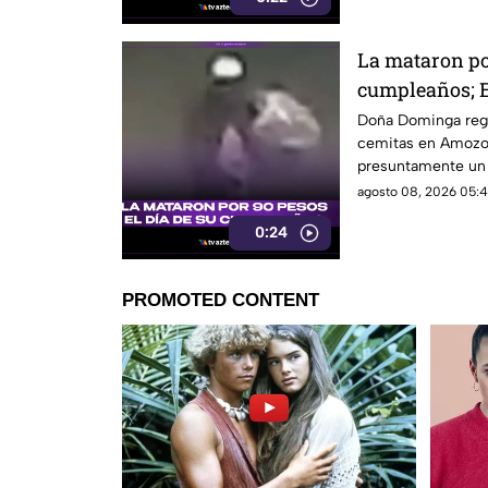
La mataron por
cumpleaños; E
Dominga
Doña Dominga reg
cemitas en Amozo
presuntamente un h
agosto 08, 2026 05:4
0:24