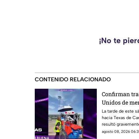
¡No te pie
CONTENIDO RELACIONADO
Confirman tra
Unidos de me
en la explosió
La tarde de este s
hacia Texas de Car
Cuernavaca
resultó gravemente
en Cuernavaca.
agosto 08, 2026 06:3