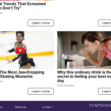
TV AZTECA 
ca
Noticias
a más +