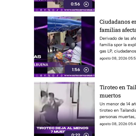
0:56
Ciudadanos en
familias afect
pipa en Cuer
Derivado de las af
familia spor la exp
gas LP, ciudadano
víveres en la zona.
agosto 08, 2026 05:5
1:56
Tiroteo en Tai
muertos
Un menor de 14 añ
tiroteo en Tailand
personas muertas, 
personas en una e
agosto 08, 2026 05:4
0:22