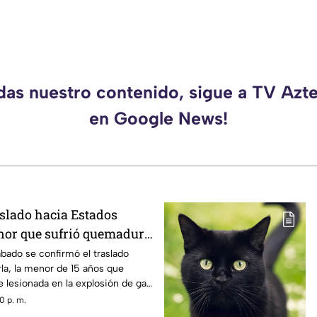
rdas nuestro contenido, sigue a TV Azt
en Google News!
slado hacia Estados
nor que sufrió quemadura
n de gas LP en
ábado se confirmó el traslado
la, la menor de 15 años que
 lesionada en la explosión de gas
0 p. m.