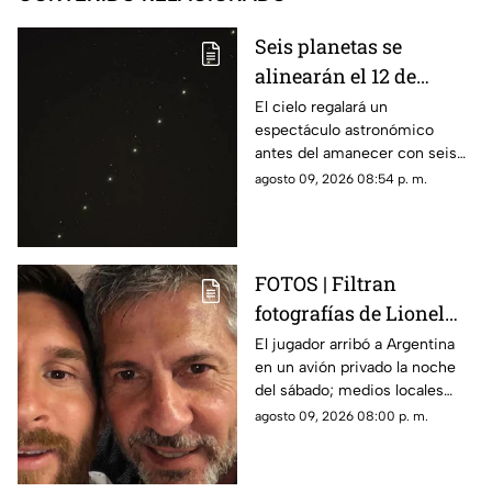
Seis planetas se
alinearán el 12 de
agosto: así podrás
El cielo regalará un
espectáculo astronómico
observar el fenómeno
antes del amanecer con seis
desde Morelos
planetas visibles desde
agosto 09, 2026 08:54 p. m.
distintos puntos de México,
incluida la entidad morelense.
FOTOS | Filtran
fotografías de Lionel
Messi y su familia en el
El jugador arribó a Argentina
en un avión privado la noche
funeral de su papá
del sábado; medios locales
captaron su llegada.
agosto 09, 2026 08:00 p. m.