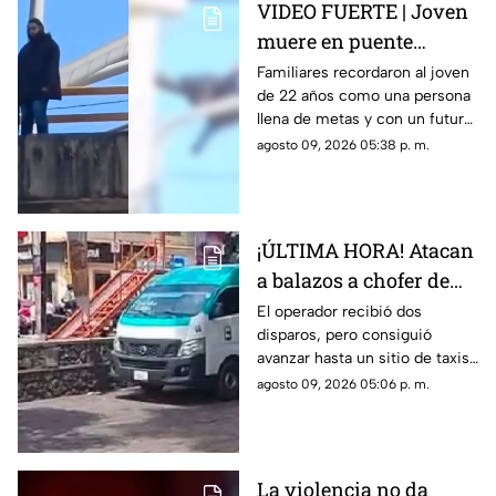
VIDEO FUERTE | Joven
muere en puente
vehicular; pidió a su
Familiares recordaron al joven
de 22 años como una persona
mamá que cuidara de
llena de metas y con un futuro
su gatito
prometedor.
agosto 09, 2026 05:38 p. m.
¡ÚLTIMA HORA! Atacan
a balazos a chofer de
Ruta 13 en Oaxtepec
El operador recibió dos
disparos, pero consiguió
avanzar hasta un sitio de taxis
donde solicitó ayuda.
agosto 09, 2026 05:06 p. m.
La violencia no da