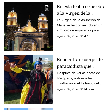
En esta fecha se celebra
a la Virgen de la
Asunción de María en
La Virgen de la Asunción de
María se ha convertido en un
Morelos
símbolo de esperanza para
miles de creyentes.
agosto 09, 2026 06:47 p. m.
Encuentran cuerpo de
paracaidista que
desapareció durante
Después de varias horas de
búsqueda, autoridades
actividad en Puente de
confirmaron el hallazgo del
Ixtla
deportista en la zona sur de
agosto 09, 2026 06:14 p. m.
Morelos.