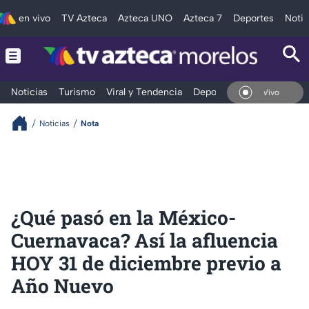
en vivo
TV Azteca
Azteca UNO
Azteca 7
Deportes
Notic
Noticias
Turismo
Viral y Tendencia
Deportes
Espectáculos
En Vivo
Noticias
Nota
¿Qué pasó en la México-
Cuernavaca? Así la afluencia
HOY 31 de diciembre previo a
Año Nuevo