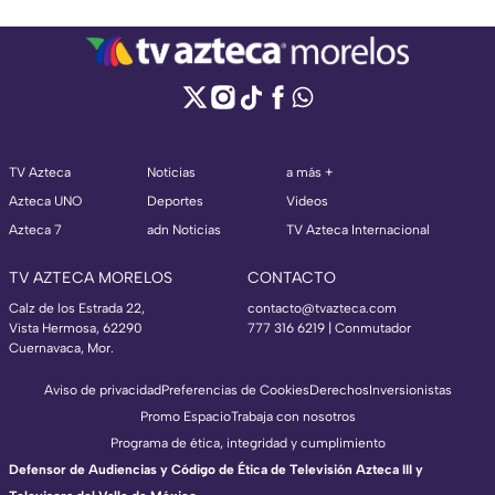
TV Azteca
Noticias
a más +
Azteca UNO
Deportes
Videos
Azteca 7
adn Noticias
TV Azteca Internacional
TV AZTECA MORELOS
CONTACTO
Calz de los Estrada 22,
contacto@tvazteca.com
Vista Hermosa, 62290
777 316 6219 | Conmutador
Cuernavaca, Mor.
Aviso de privacidad
Preferencias de Cookies
Derechos
Inversionistas
Promo Espacio
Trabaja con nosotros
Programa de ética, integridad y cumplimiento
Defensor de Audiencias y Código de Ética de Televisión Azteca III y