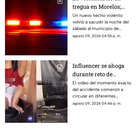
tregua en Morelos;
ejecutan a un hombre
Un nuevo hecho violento
volvió a sacudir la noche del
en Jiutepec
sábado al municipio de
Jiutepec.
agosto 09, 2026 04:55 p. m.
Influencer se ahoga
durante reto de
transmisión en vivo;
El video del momento exacto
del accidente comenzó a
esto se sabe del caso
circular en diferentes
(+VIDEO)
plataformas digitales.
agosto 09, 2026 04:46 p. m.