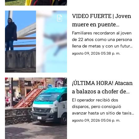
VIDEO FUERTE | Joven
muere en puente
vehicular; pidió a su
Familiares recordaron al joven
de 22 años como una persona
mamá que cuidara de
llena de metas y con un futuro
su gatito
prometedor.
agosto 09, 2026 05:38 p. m.
¡ÚLTIMA HORA! Atacan
a balazos a chofer de
Ruta 13 en Oaxtepec
El operador recibió dos
disparos, pero consiguió
avanzar hasta un sitio de taxis
donde solicitó ayuda.
agosto 09, 2026 05:06 p. m.