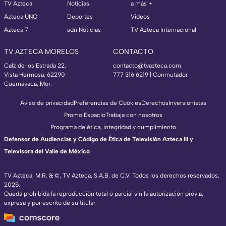
TV Azteca
Noticias
a más +
Azteca UNO
Deportes
Videos
Azteca 7
adn Noticias
TV Azteca Internacional
TV AZTECA MORELOS
CONTACTO
Calz de los Estrada 22,
contacto@tvazteca.com
Vista Hermosa, 62290
777 316 6219 | Conmutador
Cuernavaca, Mor.
Aviso de privacidad
Preferencias de Cookies
Derechos
Inversionistas
Promo Espacio
Trabaja con nosotros
Programa de ética, integridad y cumplimiento
Defensor de Audiencias y Código de Ética de Televisión Azteca III y
Televisora del Valle de México
TV Azteca, M.R. & ©, TV Azteca, S.A.B. de C.V. Todos los derechos reservados,
2025.
Queda prohibida la reproducción total o parcial sin la autorización previa,
expresa y por escrito de su titular.