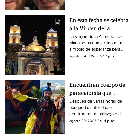
En esta fecha se celebra
a la Virgen de la
Asunción de María en
La Virgen de la Asunción de
María se ha convertido en un
Morelos
símbolo de esperanza para
miles de creyentes.
agosto 09, 2026 06:47 p. m.
Encuentran cuerpo de
paracaidista que
desapareció durante
Después de varias horas de
búsqueda, autoridades
actividad en Puente de
confirmaron el hallazgo del
Ixtla
deportista en la zona sur de
agosto 09, 2026 06:14 p. m.
Morelos.