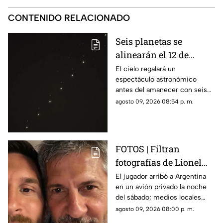
CONTENIDO RELACIONADO
Seis planetas se
alinearán el 12 de
agosto: así podrás
El cielo regalará un
espectáculo astronómico
observar el fenómeno
antes del amanecer con seis
desde Morelos
planetas visibles desde
agosto 09, 2026 08:54 p. m.
distintos puntos de México,
incluida la entidad morelense.
FOTOS | Filtran
fotografías de Lionel
Messi y su familia en el
El jugador arribó a Argentina
en un avión privado la noche
funeral de su papá
del sábado; medios locales
captaron su llegada.
agosto 09, 2026 08:00 p. m.