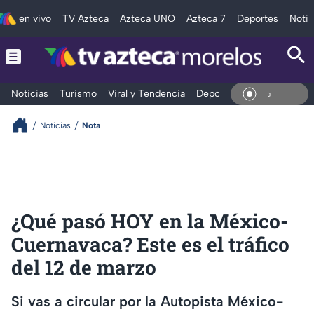
en vivo
TV Azteca
Azteca UNO
Azteca 7
Deportes
Notic
Noticias
Turismo
Viral y Tendencia
Deportes
Espectáculos
En Viv
Noticias
Nota
¿Qué pasó HOY en la México-
Cuernavaca? Este es el tráfico
del 12 de marzo
Si vas a circular por la Autopista México-