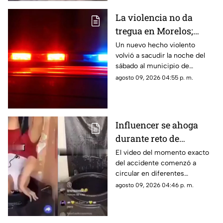
La violencia no da
tregua en Morelos;
ejecutan a un hombre
Un nuevo hecho violento
volvió a sacudir la noche del
en Jiutepec
sábado al municipio de
Jiutepec.
agosto 09, 2026 04:55 p. m.
Influencer se ahoga
durante reto de
transmisión en vivo;
El video del momento exacto
del accidente comenzó a
esto se sabe del caso
circular en diferentes
(+VIDEO)
plataformas digitales.
agosto 09, 2026 04:46 p. m.