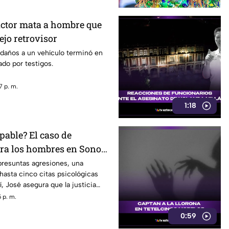
ctor mata a hombre que
ejo retrovisor
 daños a un vehículo terminó en
do por testigos.
7 p. m.
1:18
pable? El caso de
tra los hombres en Sonora
rando conversación en
presuntas agresiones, una
hasta cinco citas psicológicas
, José asegura que la justicia
 p. m.
0:59