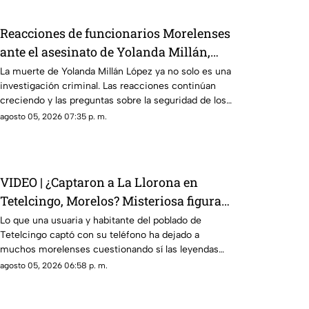
Reacciones de funcionarios Morelenses
ante el asesinato de Yolanda Millán,
ayudante municipal de Tepetzingo
La muerte de Yolanda Millán López ya no solo es una
investigación criminal. Las reacciones continúan
creciendo y las preguntas sobre la seguridad de los
funcionarios municipales en Morelos son cada vez
agosto 05, 2026 07:35 p. m.
más fuertes. ¿Qué dijeron las autoridades y qué
sigue en el caso?
VIDEO | ¿Captaron a La Llorona en
Tetelcingo, Morelos? Misteriosa figura y
lamentos en Tetelcingo, Morelos,
Lo que una usuaria y habitante del poblado de
Tetelcingo captó con su teléfono ha dejado a
estremecen las redes
muchos morelenses cuestionando sí las leyendas
que se han contado de generación en generación
agosto 05, 2026 06:58 p. m.
sobre la presencia de la llorona en la entidad, son
reales.