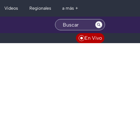
Regionales
Videos
a más +
En Vivo