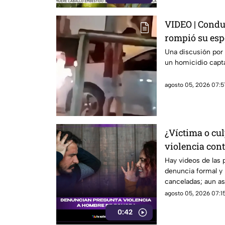
VIDEO | Condu
rompió su esp
Una discusión por
un homicidio capta
agosto 05, 2026 07:5
¿Víctima o cul
violencia con
que está gene
Hay videos de las 
denuncia formal y 
redes sociales
canceladas; aun así
sigue sin llegar.
agosto 05, 2026 07:15
0:42