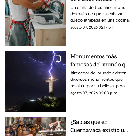
después de quedar
Una niña de tres años murió
después de que su cabeza
atrapada en una cocina
quedó atrapada en una cocina
de juguete
de juguete. La menor de edad
agosto 07, 2026 02:17 p. m.
estaba al cuidado del esposo
de su niñera.
Monumentos más
famosos del mundo que
también funcionan
Alrededor del mundo existen
diversos monumentos que
como pararrayos, ¿por
resaltan por su belleza, pero
qué ocurre esto?
algunos de ellos pueden llegar
agosto 07, 2026 02:08 p. m.
a funcionar como pararrayos.
¿Cuáles son?
¿Sabías que en
Cuernavaca existió una