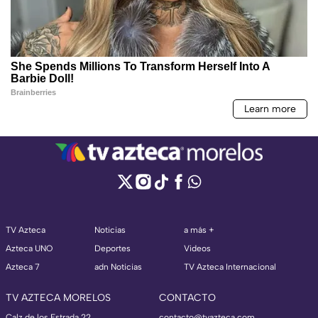
TV Azteca
Noticias
a más +
Azteca UNO
Deportes
Videos
Azteca 7
adn Noticias
TV Azteca Internacional
TV AZTECA MORELOS
CONTACTO
Calz de los Estrada 22,
contacto@tvazteca.com