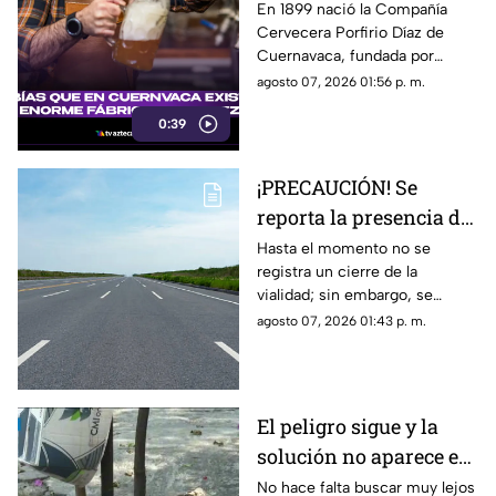
enorme fábrica de
En 1899 nació la Compañía
Cervecera Porfirio Díaz de
cerveza hace más de
Cuernavaca, fundada por
120 años?
empresarios alemanes y
agosto 07, 2026 01:56 p. m.
aprovechando el agua de los
0:39
famosos manantiales de la
zona.
¡PRECAUCIÓN! Se
reporta la presencia de
manifestantes en la
Hasta el momento no se
registra un cierre de la
autopista Cuernavaca-
vialidad; sin embargo, se
Acapulco
exhorta a los automovilistas a
agosto 07, 2026 01:43 p. m.
tomar precauciones.
El peligro sigue y la
solución no aparece en
el municipio de
No hace falta buscar muy lejos