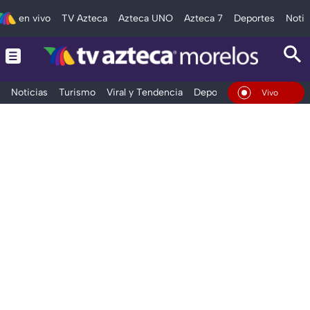
en vivo
TV Azteca
Azteca UNO
Azteca 7
Deportes
Notic
Noticias
Turismo
Viral y Tendencia
Deportes
Espectáculos
En Vivo