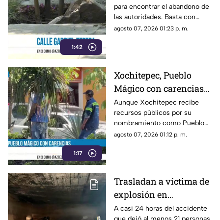
para encontrar el abandono de
Yautepec
las autoridades. Basta con
recorrer la calle Gabriel Tepepa
agosto 07, 2026 01:23 p. m.
del poblado de Oacalco, en el
1:42
municipio de Yautepec.
Xochitepec, Pueblo
Mágico con carencias
en la zona Centro
Aunque Xochitepec recibe
recursos públicos por su
nombramiento como Pueblo
Mágico, en el primer cuadro
agosto 07, 2026 01:12 p. m.
del municipio todavía se
1:17
observan carencias.
Trasladan a víctima de
explosión en
Cuernavaca a hospital
A casi 24 horas del accidente
que dejó al menos 21 personas