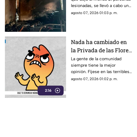
especializado
lesionadas, se llevó a cabo un
traslado aéreo de una de las
agosto 07, 2026 01:03 p. m.
víctimas.
Nada ha cambiado en
la Privada de las Flores
de Tepoztlán,
La gente de la comunidad
siempre tiene la mejor
ciudadanos viven sin
opinión. Fíjese en las terribles
pavimento ni drenaje
condiciones en las que viven
agosto 07, 2026 01:02 p. m.
los vecinos de esta comunidad
2:16
de Tepoztlán.