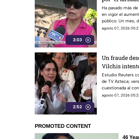
Ha pasado más de 
en vigor el aumento
público. Un mes, 
morelenses se vio 
agosto 07, 2026 05:2
denunciaran su inc
3:03
interior de las uni
Un fraude des
Vilchis intent
Reuters sobre 
Estudio Reuters co
de TV Azteca; vers
Azteca
cuestionada al con
agosto 07, 2026 05:2
2:52