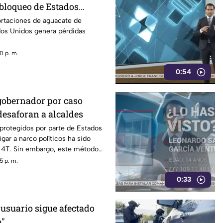
 bloqueo de Estados
acate de Michoacán
ortaciones de aguacate de
os Unidos genera pérdidas
0 p. m.
0:54
gobernador por caso
desaforan a alcaldes
 protegidos por parte de Estados
gar a narco políticos ha sido
a 4T. Sin embargo, este método
o bajo la lupa a funcionarios y
5 p. m.
orena, entre ellos Rubén Rocha y
0:33
 usuario sigue afectado
o"