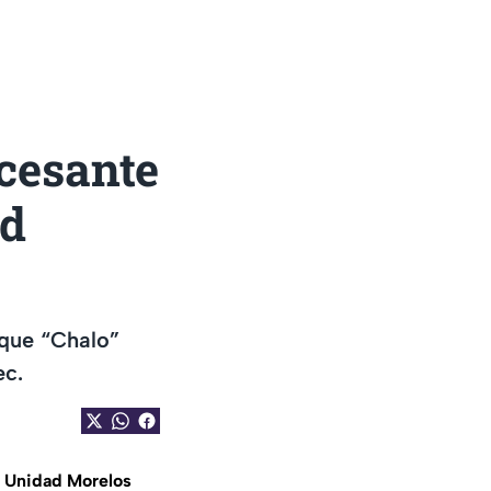
ncesante
ad
 que “Chalo”
ec.
a
Unidad Morelos