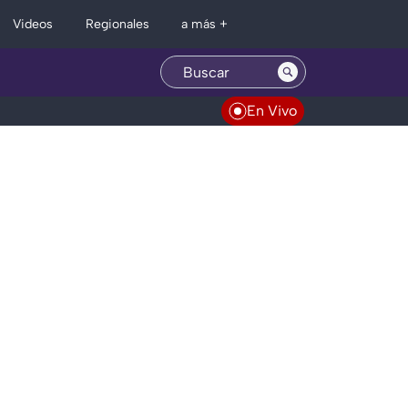
Regionales
Videos
a más +
En Vivo