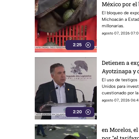
México por el
Unidos al agu
El bloqueo de exp
Michoacán a Estad
millonarias.
agosto 07, 2026 07:0
2:25
Detienen a ex
Ayotzinapa y 
El uso de testigos
Unidos para investi
cuestionado por l
también ha colocad
agosto 07, 2026 06:4
gobernadores de m
2:20
Enrique Inzunza.
en Morelos, el
por "el tarifaz