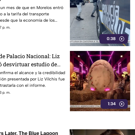
un mes de que en Morelos entró
 a la tarifa del transporte
desde que la economía de los
afectada y los ciudadanos
7 p. m.
orfomidad por el mal trato al
0:38
dades.
de Palacio Nacional: Liz
ó desvirtuar estudio de
la credibilidad de TV
nfirma el alcance y la credibilidad
ión presentada por Liz Vilchis fue
trastarla con el informe.
3 p. m.
1:34