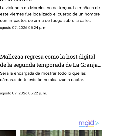
La violencia en Morelos no da tregua. La mañana de
este viernes fue localizado el cuerpo de un hombre
con impactos de arma de fuego sobre la calle
alianza nacional, en la colonia cerro de la corona, en
agosto 07, 2026 05:24 p. m.
Jiutepec.
Mallezaa regresa como la host digital
de la segunda temporada de La Granja
VIP
Será la encargada de mostrar todo lo que las
cámaras de televisión no alcanzan a captar.
agosto 07, 2026 05:22 p. m.