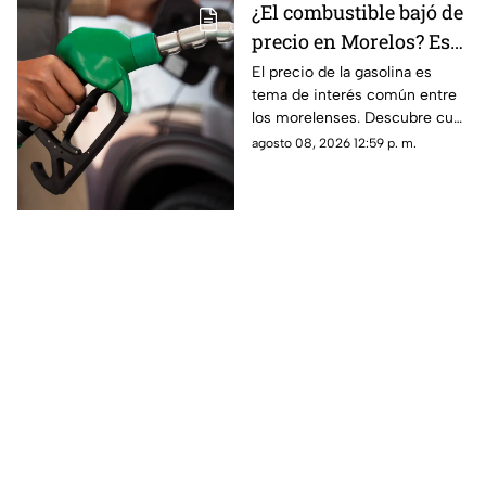
¿El combustible bajó de
precio en Morelos? Esto
cuesta llenar tu tanque
El precio de la gasolina es
tema de interés común entre
de gasolina HOY
los morelenses. Descubre cuál
su precio en Morelos durante
agosto 08, 2026 12:59 p. m.
hoy sábado 8 de agosto de
2026.