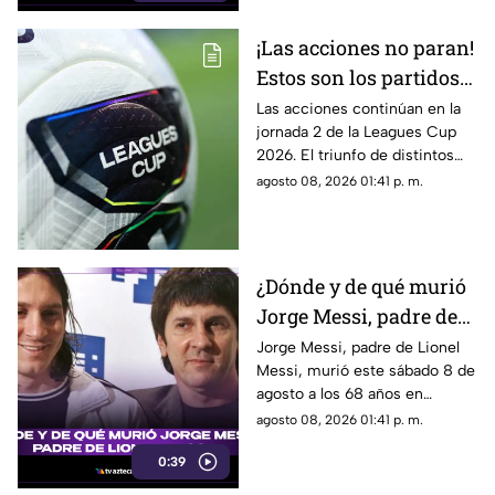
¡Las acciones no paran!
Estos son los partidos
restantes de la jornada
Las acciones continúan en la
jornada 2 de la Leagues Cup
2 de la Leagues Cup
2026. El triunfo de distintos
2026
equipos de la Liga MX podría
agosto 08, 2026 01:41 p. m.
apretar la parte alta de la tabla
de posiciones.
¿Dónde y de qué murió
Jorge Messi, padre de
Lionel Messi?
Jorge Messi, padre de Lionel
Messi, murió este sábado 8 de
agosto a los 68 años en
Rosario, Argentina.
agosto 08, 2026 01:41 p. m.
0:39