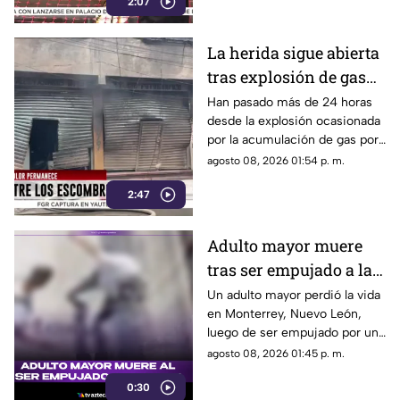
2:07
La herida sigue abierta
tras explosión de gas
LP en Cuernavaca
Han pasado más de 24 horas
desde la explosión ocasionada
por la acumulación de gas por
fuga.
agosto 08, 2026 01:54 p. m.
2:47
Adulto mayor muere
tras ser empujado a la
calle
Un adulto mayor perdió la vida
en Monterrey, Nuevo León,
luego de ser empujado por un
sujeto hacia el arroyo
agosto 08, 2026 01:45 p. m.
vehicular.
0:30