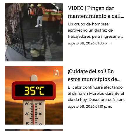
VIDEO | Fingen dar
mantenimiento a calle
para cometer
Un grupo de hombres
aprovechó un disfraz de
millonario robo en
trabajadores para ingresar al
restaurante
negocio.
agosto 08, 2026 01:35 p. m.
¡Cuídate del sol! En
estos municipios de
Morelos hará más calor
El calor continuará afectando
al clima en Morelos durante el
HOY
día de hoy. Descubre cuál será
la temperatura máxima hoy
agosto 08, 2026 01:10 p. m.
sábado 8 de agosto de 2026.