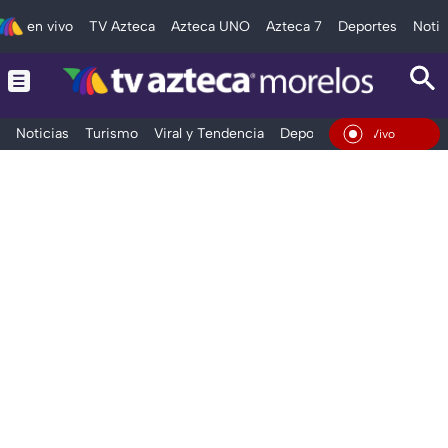
en vivo
TV Azteca
Azteca UNO
Azteca 7
Deportes
Notic
Noticias
Turismo
Viral y Tendencia
Deportes
Espectáculos
En Vivo