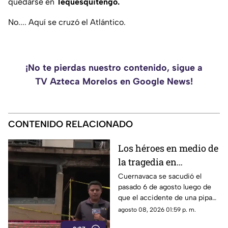
quedarse en
Tequesquitengo.
No.... Aquí se cruzó el Atlántico.
¡No te pierdas nuestro contenido, sigue a
TV Azteca Morelos en Google News!
CONTENIDO RELACIONADO
Los héroes en medio de
la tragedia en
Cuernavaca
Cuernavaca se sacudió el
pasado 6 de agosto luego de
que el accidente de una pipa
provocara una explosión en la
agosto 08, 2026 01:59 p. m.
colonia Las Granjas.