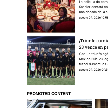
estos actores 
La película de co
Sandler contará c
una década de la s
agosto 07, 2026 10:58
¡Triunfo card
23 vence en p
final de los 
Con un triunfo agó
México Sub-23 logr
del Caribe 202
fútbol durante los
Caribe 2026.
agosto 07, 2026 09:5