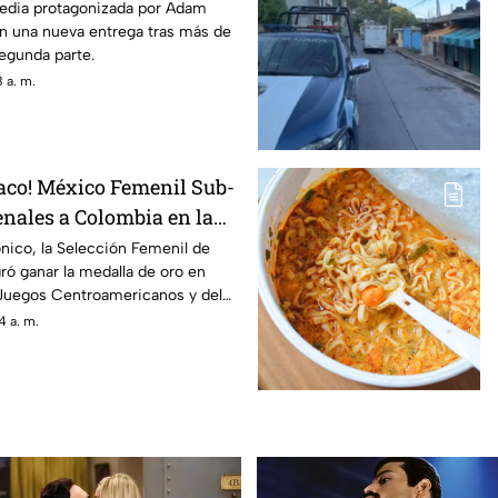
regresan
media protagonizada por Adam
on una nueva entrega tras más de
egunda parte.
 a. m.
íaco! México Femenil Sub-
enales a Colombia en la
Juegos Centroamericanos y
nico, la Selección Femenil de
ó ganar la medalla de oro en
6
 Juegos Centroamericanos y del
4 a. m.