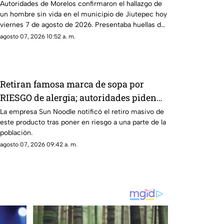
Jiutepec HOY; Presentaba signos de
Autoridades de Morelos confirmaron el hallazgo de
un hombre sin vida en el municipio de Jiutepec hoy
violencia y herida de bala
viernes 7 de agosto de 2026. Presentaba huellas de
violencia y herida de bala.
agosto 07, 2026 10:52 a. m.
Retiran famosa marca de sopa por
RIESGO de alergia; autoridades piden
no consumir el producto
La empresa Sun Noodle notificó el retiro masivo de
este producto tras poner en riesgo a una parte de la
población.
agosto 07, 2026 09:42 a. m.