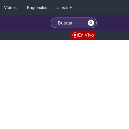
Regionales
Videos
a más +
En Vivo