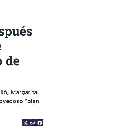
spués
e
o de
lló, Margarita
novedoso “plan