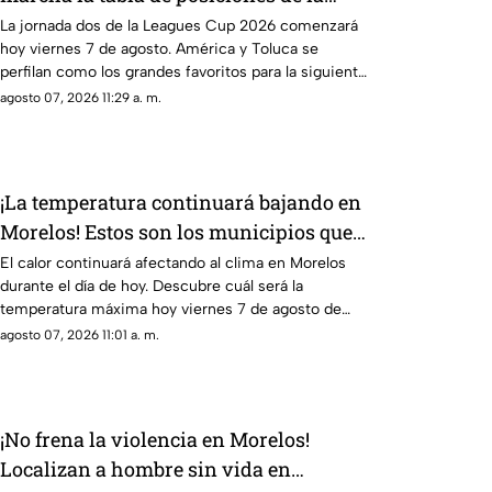
Leagues Cup 2026 previo a la jornada 2
La jornada dos de la Leagues Cup 2026 comenzará
hoy viernes 7 de agosto. América y Toluca se
perfilan como los grandes favoritos para la siguiente
ronda.
agosto 07, 2026 11:29 a. m.
¡La temperatura continuará bajando en
Morelos! Estos son los municipios que
registrarán menos de 30 grados
El calor continuará afectando al clima en Morelos
durante el día de hoy. Descubre cuál será la
temperatura máxima hoy viernes 7 de agosto de
2026.
agosto 07, 2026 11:01 a. m.
¡No frena la violencia en Morelos!
Localizan a hombre sin vida en