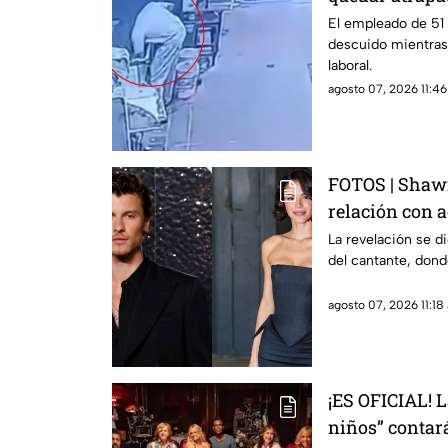
industrial
El empleado de 51 
descuido mientras
laboral.
agosto 07, 2026 11:46
FOTOS | Shaw
relación con a
la noticia
La revelación se di
del cantante, don
agosto 07, 2026 11:18 
¡ES OFICIAL! 
niños” contará