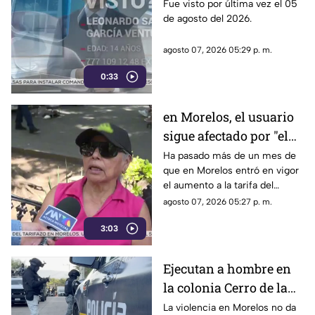
desaparecido en
Fue visto por última vez el 05
de agosto del 2026.
Cuernavaca
agosto 07, 2026 05:29 p. m.
0:33
en Morelos, el usuario
sigue afectado por "el
tarifazo"
Ha pasado más de un mes de
que en Morelos entró en vigor
el aumento a la tarifa del
transporte público. Un mes,
agosto 07, 2026 05:27 p. m.
desde que la economía de los
3:03
morelenses se vio afectada y
los ciudadanos denunciaran su
incorfomidad por el mal trato
Ejecutan a hombre en
al interior de las unidades.
la colonia Cerro de la
Corona
La violencia en Morelos no da