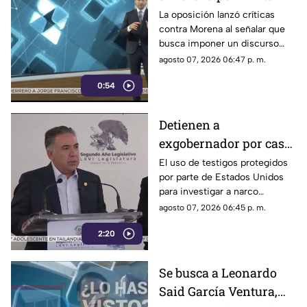
debate político
La oposición lanzó críticas
contra Morena al señalar que
busca imponer un discurso
único y limitar las voces que
agosto 07, 2026 06:47 p. m.
cuestionan a personajes
0:54
señalados por presuntos
vínculos con la narcopolítica de
la 4T.
Detienen a
exgobernador por caso
Ayotzinapa y desaforan
El uso de testigos protegidos
por parte de Estados Unidos
a alcaldes
para investigar a narco
políticos ha sido cuestionado
agosto 07, 2026 06:45 p. m.
por la 4T. Sin embargo, este
2:20
método también ha colocado
bajo la lupa a funcionarios y
gobernadores de morena,
Se busca a Leonardo
entre ellos Rubén Rocha y
Said García Ventura,
Enrique Inzunza.