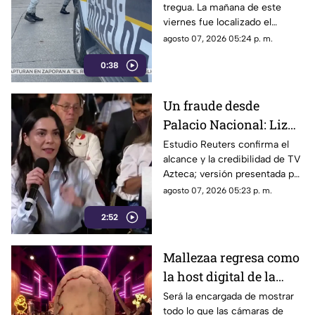
tregua. La mañana de este
viernes fue localizado el
cuerpo de un hombre con
agosto 07, 2026 05:24 p. m.
impactos de arma de fuego
0:38
sobre la calle alianza nacional,
en la colonia cerro de la
corona, en Jiutepec.
Un fraude desde
Palacio Nacional: Liz
Vilchis intentó
Estudio Reuters confirma el
alcance y la credibilidad de TV
desvirtuar estudio de
Azteca; versión presentada por
Reuters sobre la
Liz Vilchis fue cuestionada al
agosto 07, 2026 05:23 p. m.
credibilidad de TV
contrastarla con el informe.
Azteca
2:52
Mallezaa regresa como
la host digital de la
segunda temporada de
Será la encargada de mostrar
todo lo que las cámaras de
La Granja VIP