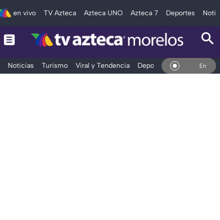
en vivo
TV Azteca
Azteca UNO
Azteca 7
Deportes
Notic
Noticias
Turismo
Viral y Tendencia
Deportes
Espectáculos
En Vivo