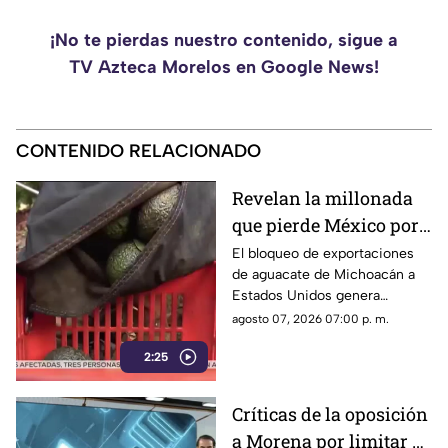
¡No te pierdas nuestro contenido, sigue a
TV Azteca Morelos en Google News!
CONTENIDO RELACIONADO
Revelan la millonada
que pierde México por
el bloqueo de Estados
El bloqueo de exportaciones
de aguacate de Michoacán a
Unidos al aguacate de
Estados Unidos genera
Michoacán
pérdidas millonarias.
agosto 07, 2026 07:00 p. m.
2:25
Críticas de la oposición
a Morena por limitar el