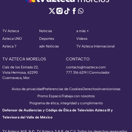
TV Azteca
Noticias
a más +
Azteca UNO
Deportes
Videos
Azteca 7
adn Noticias
TV Azteca Internacional
TV AZTECA MORELOS
CONTACTO
Calz de los Estrada 22,
contacto@tvazteca.com
Vista Hermosa, 62290
777 316 6219 | Conmutador
Cuernavaca, Mor.
Aviso de privacidad
Preferencias de Cookies
Derechos
Inversionistas
Promo Espacio
Trabaja con nosotros
Programa de ética, integridad y cumplimiento
Defensor de Audiencias y Código de Ética de Televisión Azteca III y
Televisora del Valle de México
TV Azteca, M.R. & ©, TV Azteca, S.A.B. de C.V. Todos los derechos reservados,