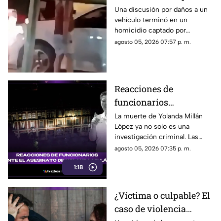
rompió su espejo
Una discusión por daños a un
vehículo terminó en un
retrovisor
homicidio captado por
testigos.
agosto 05, 2026 07:57 p. m.
Reacciones de
funcionarios
Morelenses ante el
La muerte de Yolanda Millán
López ya no solo es una
asesinato de Yolanda
investigación criminal. Las
Millán, ayudante
reacciones continúan
agosto 05, 2026 07:35 p. m.
municipal de
creciendo y las preguntas
Tepetzingo
1:18
sobre la seguridad de los
funcionarios municipales en
Morelos son cada vez más
¿Víctima o culpable? El
fuertes. ¿Qué dijeron las
caso de violencia
autoridades y qué sigue en el
caso?