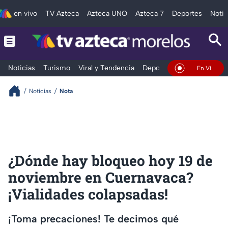
en vivo
TV Azteca
Azteca UNO
Azteca 7
Deportes
Notic
Noticias
Turismo
Viral y Tendencia
Deportes
Espectáculos
En Vivo
Noticias
Nota
¿Dónde hay bloqueo hoy 19 de
noviembre en Cuernavaca?
¡Vialidades colapsadas!
¡Toma precaciones! Te decimos qué