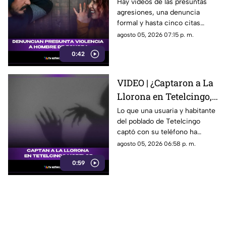
contra los hombres en
Hay videos de las presuntas
agresiones, una denuncia
Sonora que está
formal y hasta cinco citas
generando
psicológicas canceladas; aun
agosto 05, 2026 07:15 p. m.
conversación en redes
así, José asegura que la
sociales
0:42
justicia sigue sin llegar.
VIDEO | ¿Captaron a La
Llorona en Tetelcingo,
Morelos? Misteriosa
Lo que una usuaria y habitante
del poblado de Tetelcingo
figura y lamentos en
captó con su teléfono ha
Tetelcingo, Morelos,
dejado a muchos morelenses
agosto 05, 2026 06:58 p. m.
estremecen las redes
cuestionando sí las leyendas
0:59
que se han contado de
generación en generación
sobre la presencia de la llorona
en la entidad, son reales.