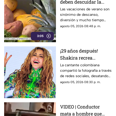
deben descuidar la
alimentación infantil
Las vacaciones de verano son
sinónimo de descanso,
diversión y mucho tiempo
libre.
agosto 05, 2026 08:48 p. m.
3:05
¡29 años después!
Shakira recrea
ICÓNICO meme; esta es
La cantante colombiana
compartió la fotografía a través
la historia de la
de redes sociales, desatando
fotografía
cientos de comentarios.
agosto 05, 2026 08:30 p. m.
VIDEO | Conductor
mata a hombre que