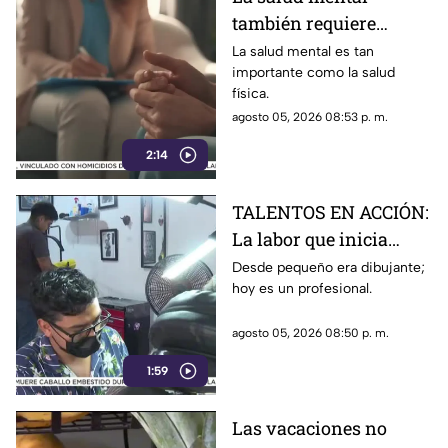
también requiere
atención
La salud mental es tan
importante como la salud
física.
agosto 05, 2026 08:53 p. m.
2:14
TALENTOS EN ACCIÓN:
La labor que inicia
desde la creatividad
Desde pequeño era dibujante;
hoy es un profesional.
agosto 05, 2026 08:50 p. m.
1:59
Las vacaciones no