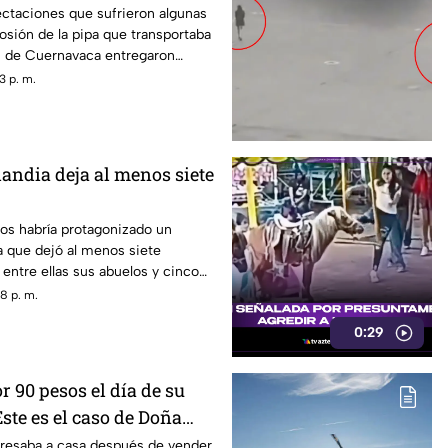
navaca
ectaciones que sufrieron algunas
losión de la pipa que transportaba
s de Cuernavaca entregaron
3 p. m.
landia deja al menos siete
os habría protagonizado un
ia que dejó al menos siete
entre ellas sus abuelos y cinco
scuela.
8 p. m.
0:29
 90 pesos el día de su
ste es el caso de Doña
resaba a casa después de vender