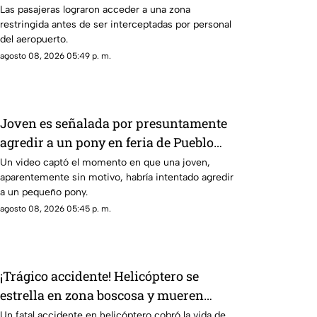
autoridades logran detenerlas
Las pasajeras lograron acceder a una zona
restringida antes de ser interceptadas por personal
del aeropuerto.
agosto 08, 2026 05:49 p. m.
Joven es señalada por presuntamente
agredir a un pony en feria de Pueblo
Mágico
Un video captó el momento en que una joven,
aparentemente sin motivo, habría intentado agredir
a un pequeño pony.
agosto 08, 2026 05:45 p. m.
¡Trágico accidente! Helicóptero se
estrella en zona boscosa y mueren
cuatro personas
Un fatal accidente en helicóptero cobró la vida de