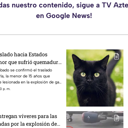
rdas nuestro contenido, sigue a TV Azt
en Google News!
slado hacia Estados
nor que sufrió quemadura
n de gas LP en
ábado se confirmó el traslado
la, la menor de 15 años que
 lesionada en la explosión de gas
0 p. m.
tregan víveres para las
adas por la explosión de