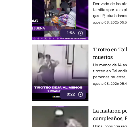
pipa en Cuer
Derivado de las af
familia spor la exp
gas LP, ciudadano
víveres en la zona.
agosto 08, 2026 05:5
1:56
Tiroteo en Tai
muertos
Un menor de 14 añ
tiroteo en Tailand
personas muertas, 
personas en una e
agosto 08, 2026 05:4
0:22
La mataron por
cumpleaños; E
Dominga
Doña Dominga reg