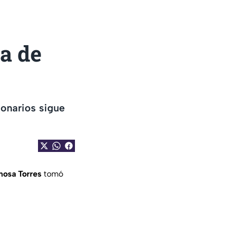
a de
ionarios sigue
nosa Torres
tomó