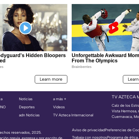
TV AZTECA 
ca
Noticias
a más +
Calz de los Estr
UNO
Deportes
Videos
Vista Hermosa,
adn Noticias
TV Azteca Internacional
Cuernavaca, Mo
Aviso de privacidad
Preferencias de Co
erechos reservados, 2025.
Trabaja con nosotros
Programa de ética,
ación previa, expresa y por escrito de