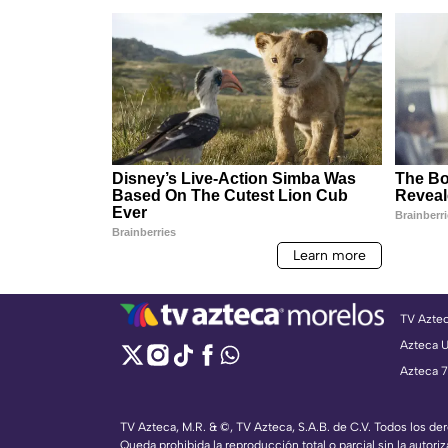
TV Azte
Azteca 
Azteca 7
TV Azteca, M.R. & ©, TV Azteca, S.A.B. de C.V. Todos los d
Queda prohibida la reproducción total o parcial sin la autoriz