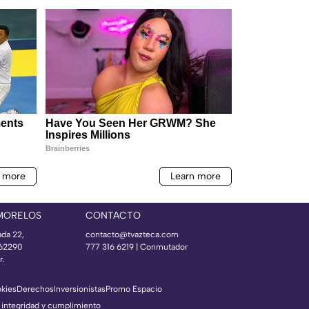
MORELOS
CONTACTO
ada 22,
contacto@tvazteca.com
 62290
777 316 6219 | Conmutador
r.
okies
Derechos
Inversionistas
Promo Espacio
 integridad y cumplimiento