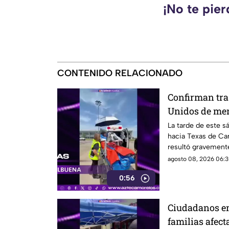
¡No te pie
CONTENIDO RELACIONADO
Confirman tra
Unidos de me
en la explosió
La tarde de este s
hacia Texas de Car
Cuernavaca
resultó gravemente
en Cuernavaca.
agosto 08, 2026 06:3
0:56
Ciudadanos en
familias afect