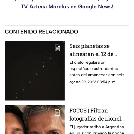
TV Azteca Morelos en Google News!
CONTENIDO RELACIONADO
Seis planetas se
alinearán el 12 de
agosto: así podrás
El cielo regalará un
espectáculo astronómico
observar el fenómeno
antes del amanecer con seis
desde Morelos
planetas visibles desde
agosto 09, 2026 08:54 p. m.
distintos puntos de México,
incluida la entidad morelense.
FOTOS | Filtran
fotografías de Lionel
Messi y su familia en el
El jugador arribó a Argentina
en un avión privado la noche