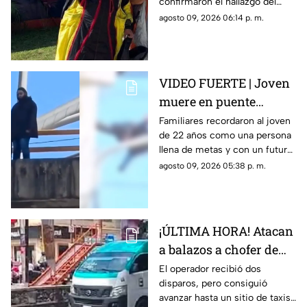
confirmaron el hallazgo del
Ixtla
deportista en la zona sur de
agosto 09, 2026 06:14 p. m.
Morelos.
VIDEO FUERTE | Joven
muere en puente
vehicular; pidió a su
Familiares recordaron al joven
de 22 años como una persona
mamá que cuidara de
llena de metas y con un futuro
su gatito
prometedor.
agosto 09, 2026 05:38 p. m.
¡ÚLTIMA HORA! Atacan
a balazos a chofer de
Ruta 13 en Oaxtepec
El operador recibió dos
disparos, pero consiguió
avanzar hasta un sitio de taxis