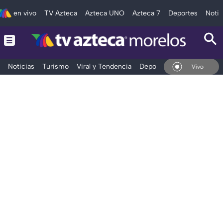
en vivo
TV Azteca
Azteca UNO
Azteca 7
Deportes
Notic
Noticias
Turismo
Viral y Tendencia
Deportes
Espectáculos
En Vivo