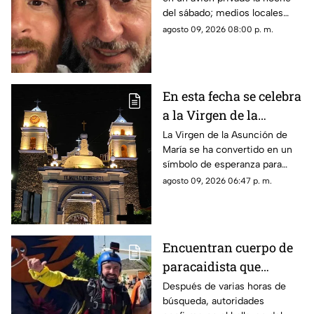
funeral de su papá
del sábado; medios locales
captaron su llegada.
agosto 09, 2026 08:00 p. m.
En esta fecha se celebra
a la Virgen de la
Asunción de María en
La Virgen de la Asunción de
María se ha convertido en un
Morelos
símbolo de esperanza para
miles de creyentes.
agosto 09, 2026 06:47 p. m.
Encuentran cuerpo de
paracaidista que
desapareció durante
Después de varias horas de
búsqueda, autoridades
actividad en Puente de