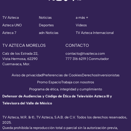
TV Azteca
Noticias
a más +
Azteca UNO
Deportes
Videos
Azteca 7
adn Noticias
TV Azteca Internacional
TV AZTECA MORELOS
CONTACTO
Calz de los Estrada 22,
contacto@tvazteca.com
Vista Hermosa, 62290
777 316 6219 | Conmutador
Cuernavaca, Mor.
Aviso de privacidad
Preferencias de Cookies
Derechos
Inversionistas
Promo Espacio
Trabaja con nosotros
Programa de ética, integridad y cumplimiento
Defensor de Audiencias y Código de Ética de Televisión Azteca III y
Televisora del Valle de México
TV Azteca, M.R. & ©, TV Azteca, S.A.B. de C.V. Todos los derechos reservados,
2025.
Queda prohibida la reproducción total o parcial sin la autorización previa,