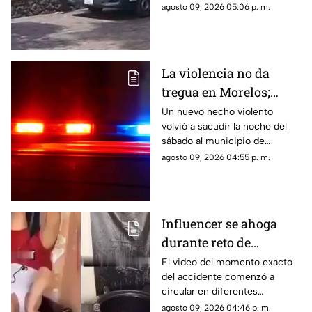
donde solicitó ayuda.
agosto 09, 2026 05:06 p. m.
La violencia no da
tregua en Morelos;
ejecutan a un hombre
Un nuevo hecho violento
volvió a sacudir la noche del
en Jiutepec
sábado al municipio de
Jiutepec.
agosto 09, 2026 04:55 p. m.
Influencer se ahoga
durante reto de
transmisión en vivo;
El video del momento exacto
del accidente comenzó a
esto se sabe del caso
circular en diferentes
(+VIDEO)
plataformas digitales.
agosto 09, 2026 04:46 p. m.