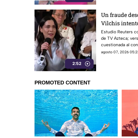
Un fraude des
Vilchis intent
Reuters sobre 
Estudio Reuters co
de TV Azteca; vers
Azteca
cuestionada al con
agosto 07, 2026 05:2
2:52