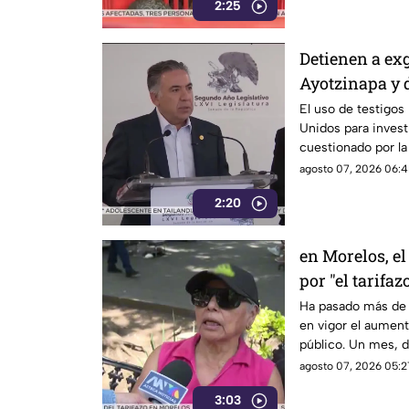
2:25
Detienen a ex
Ayotzinapa y 
El uso de testigos
Unidos para investi
cuestionado por l
también ha colocad
agosto 07, 2026 06:4
gobernadores de m
2:20
Enrique Inzunza.
en Morelos, el
por "el tarifaz
Ha pasado más de 
en vigor el aumento
público. Un mes, 
morelenses se vio 
agosto 07, 2026 05:2
denunciaran su inc
3:03
interior de las uni