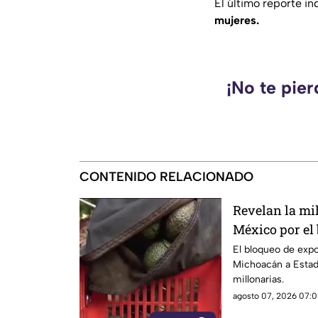
El último reporte in
mujeres.
¡No te pie
CONTENIDO RELACIONADO
Revelan la mi
México por el
Unidos al agu
El bloqueo de exp
Michoacán a Estad
millonarias.
agosto 07, 2026 07:0