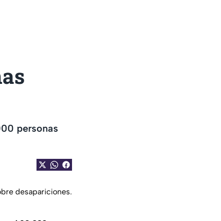
nas
000 personas
bre desapariciones.