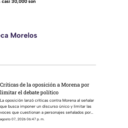
s
casi 30,000 son
eca Morelos
Críticas de la oposición a Morena por
limitar el debate político
La oposición lanzó críticas contra Morena al señalar
que busca imponer un discurso único y limitar las
voces que cuestionan a personajes señalados por
presuntos vínculos con la narcopolítica de la 4T.
agosto 07, 2026 06:47 p. m.