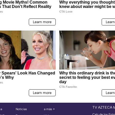
TV AZTECA 
ca
Noticias
a más +
Calz de los Estr