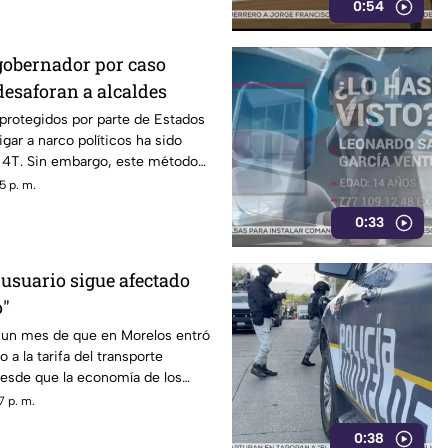
0:54
gobernador por caso
desaforan a alcaldes
 protegidos por parte de Estados
gar a narco políticos ha sido
a 4T. Sin embargo, este método
o bajo la lupa a funcionarios y
5 p. m.
orena, entre ellos Rubén Rocha y
0:33
 usuario sigue afectado
o"
un mes de que en Morelos entró
 a la tarifa del transporte
desde que la economía de los
afectada y los ciudadanos
7 p. m.
orfomidad por el mal trato al
0:38
dades.