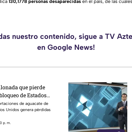
dica
130,1778 personas desaparecidas
en el país, de las cuale
rdas nuestro contenido, sigue a TV Azt
en Google News!
llonada que pierde
 bloqueo de Estados
acate de Michoacán
ortaciones de aguacate de
os Unidos genera pérdidas
0 p. m.