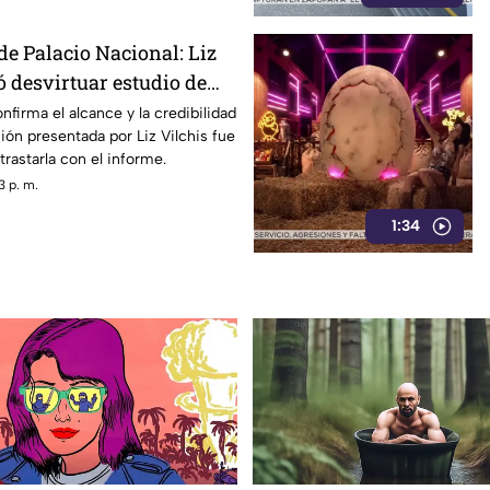
de Palacio Nacional: Liz
ó desvirtuar estudio de
la credibilidad de TV
nfirma el alcance y la credibilidad
ión presentada por Liz Vilchis fue
trastarla con el informe.
3 p. m.
1:34