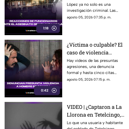
López ya no solo es una
asesinato de Yolanda
investigación criminal. Las
Millán, ayudante
reacciones continúan
agosto 05, 2026 07:35 p. m.
municipal de
creciendo y las preguntas
Tepetzingo
1:18
sobre la seguridad de los
funcionarios municipales en
Morelos son cada vez más
¿Víctima o culpable? El
fuertes. ¿Qué dijeron las
caso de violencia
autoridades y qué sigue en el
caso?
contra los hombres en
Hay videos de las presuntas
agresiones, una denuncia
Sonora que está
formal y hasta cinco citas
generando
psicológicas canceladas; aun
agosto 05, 2026 07:15 p. m.
conversación en redes
así, José asegura que la
sociales
0:42
justicia sigue sin llegar.
VIDEO | ¿Captaron a La
Llorona en Tetelcingo,
Morelos? Misteriosa
Lo que una usuaria y habitante
del poblado de Tetelcingo