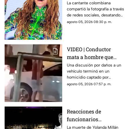
ICÓNICO meme; esta es
La cantante colombiana
compartió la fotografía a través
la historia de la
de redes sociales, desatando
fotografía
cientos de comentarios.
agosto 05, 2026 08:30 p. m.
VIDEO | Conductor
mata a hombre que
rompió su espejo
Una discusión por daños a un
vehículo terminó en un
retrovisor
homicidio captado por
testigos.
agosto 05, 2026 07:57 p. m.
Reacciones de
funcionarios
Morelenses ante el
La muerte de Yolanda Millán