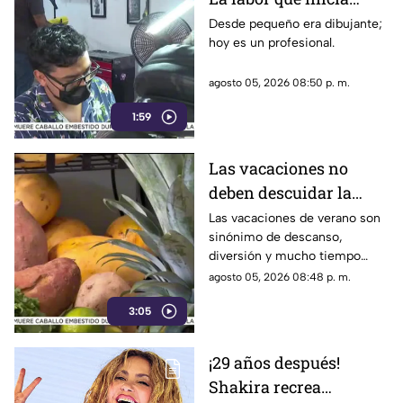
desde la creatividad
Desde pequeño era dibujante;
hoy es un profesional.
agosto 05, 2026 08:50 p. m.
1:59
Las vacaciones no
deben descuidar la
alimentación infantil
Las vacaciones de verano son
sinónimo de descanso,
diversión y mucho tiempo
libre.
agosto 05, 2026 08:48 p. m.
3:05
¡29 años después!
Shakira recrea