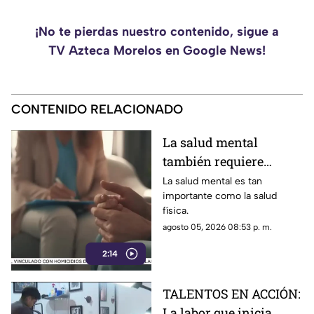
¡No te pierdas nuestro contenido, sigue a
TV Azteca Morelos en Google News!
CONTENIDO RELACIONADO
La salud mental
también requiere
atención
La salud mental es tan
importante como la salud
física.
agosto 05, 2026 08:53 p. m.
2:14
TALENTOS EN ACCIÓN:
La labor que inicia