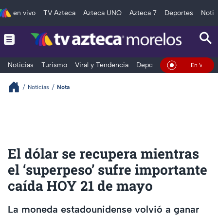
en vivo
TV Azteca
Azteca UNO
Azteca 7
Deportes
Notic
Noticias
Turismo
Viral y Tendencia
Deportes
Espectáculos
En Vivo
Noticias
Nota
El dólar se recupera mientras
el ‘superpeso’ sufre importante
caída HOY 21 de mayo
La moneda estadounidense volvió a ganar