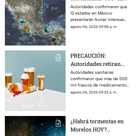
lluvias intensas en 12
Autoridades confirmaron que
12 estados en México
estados de México HOY;
presentarán lluvias intensas
Morelos se encuentra
hoy jueves 6 de agosto de
agosto 06, 2026 09:58 a. m.
en la lista
2026. Morelos se encuentra en
la lista de entidades afectadas.
PRECAUCIÓN:
Autoridades retiran
más de 500 mil frascos
Autoridades sanitarias
confirmaron que más de 500
de medicamento para
mil frascos de medicamento
la presión arterial que
para la hipertensión fuero
agosto 06, 2026 09:22 a. m.
podría desarrollar
retirados del mercado por
cáncer
aumentar el riesgo de padecer
cáncer.
¿Habrá tormentas en
Morelos HOY?