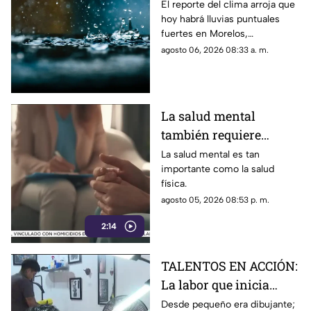
Pronostican lluvias
El reporte del clima arroja que
hoy habrá lluvias puntuales
puntuales fuertes con
fuertes en Morelos,
descargas eléctricas en
acompañadas de actividad
agosto 06, 2026 08:33 a. m.
estos municipios
eléctrica y posible caída de
granizo.
La salud mental
también requiere
atención
La salud mental es tan
importante como la salud
física.
agosto 05, 2026 08:53 p. m.
2:14
TALENTOS EN ACCIÓN:
La labor que inicia
desde la creatividad
Desde pequeño era dibujante;