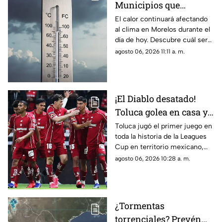
Municipios que
presentarán
El calor continuará afectando
al clima en Morelos durante el
disminución en su
día de hoy. Descubre cuál será
temperatura máxima
la temperatura máxima hoy
agosto 06, 2026 11:11 a. m.
HOY
jueves 6 de agosto de 2026.
¡El Diablo desatado!
Toluca golea en casa y
Chivas pierde en
Toluca jugó el primer juego en
toda la historia de la Leagues
penales en la Jornada 1
Cup en territorio mexicano,
de la Leagues Cup 2026
donde ganó contra Seattle
agosto 06, 2026 10:28 a. m.
Sounders 3 por 0.
¿Tormentas
torrenciales? Prevén