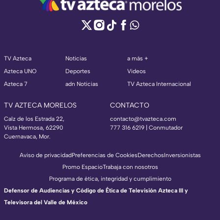
TV Azteca
Noticias
a más +
Azteca UNO
Deportes
Videos
Azteca 7
adn Noticias
TV Azteca Internacional
TV AZTECA MORELOS
CONTACTO
Calz de los Estrada 22,
contacto@tvazteca.com
Vista Hermosa, 62290
777 316 6219 | Conmutador
Cuernavaca, Mor.
Aviso de privacidad
Preferencias de Cookies
Derechos
Inversionistas
Promo Espacio
Trabaja con nosotros
Programa de ética, integridad y cumplimiento
Defensor de Audiencias y Código de Ética de Televisión Azteca III y
Televisora del Valle de México