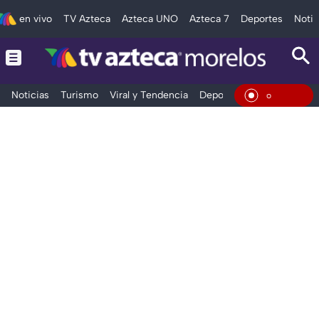
en vivo
TV Azteca
Azteca UNO
Azteca 7
Deportes
Notic
Noticias
Turismo
Viral y Tendencia
Deportes
Espectáculos
En Viv