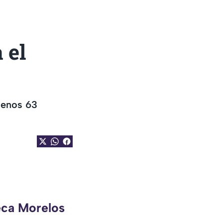
 el
menos 63
eca Morelos