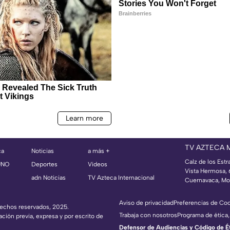
TV AZTECA 
ca
Noticias
a más +
Calz de los Estr
UNO
Deportes
Videos
Vista Hermosa,
adn Noticias
TV Azteca Internacional
Cuernavaca, Mo
Aviso de privacidad
Preferencias de Co
erechos reservados, 2025.
Trabaja con nosotros
Programa de ética,
ación previa, expresa y por escrito de
Defensor de Audiencias y Código de Étic