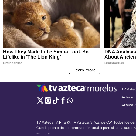
TV Azte
Azteca 
Azteca 7
TV Azteca, M.R. & ©, TV Azteca, S.A.B. de C.V. Todos los d
Queda prohibida la reproducción total o parcial sin la autoriz
su titular.