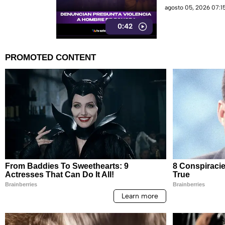
sigue sin llegar.
agosto 05, 2026 07:15
0:42