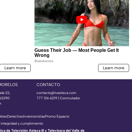
MORELOS
CONTACTO
ada 22,
contacto@tvazteca.com
 62290
777 316 6219 | Conmutador
r.
okies
Derechos
Inversionistas
Promo Espacio
 integridad y cumplimiento
a de Televisión Azteca III y Televisora del Valle de