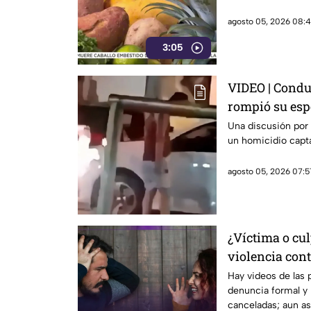
agosto 05, 2026 08:4
3:05
VIDEO | Condu
rompió su esp
Una discusión por
un homicidio capta
agosto 05, 2026 07:5
¿Víctima o cul
violencia con
que está gene
Hay videos de las 
denuncia formal y 
redes sociales
canceladas; aun así