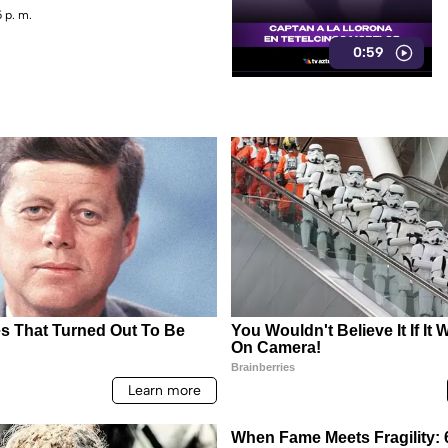
 p. m.
0:59