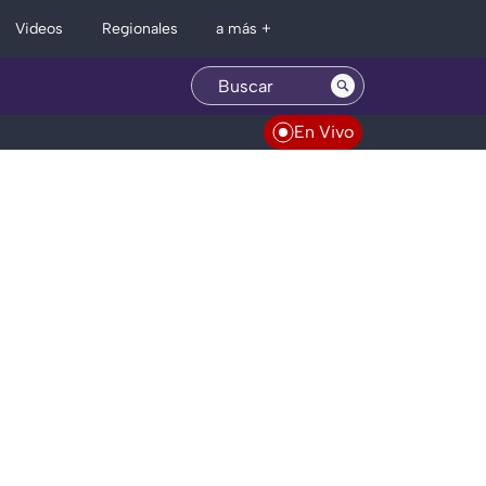
Regionales
Videos
a más +
En Vivo