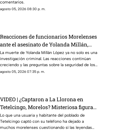
comentarios.
agosto 05, 2026 08:30 p. m.
Reacciones de funcionarios Morelenses
ante el asesinato de Yolanda Millán,
ayudante municipal de Tepetzingo
La muerte de Yolanda Millán López ya no solo es una
investigación criminal. Las reacciones continúan
creciendo y las preguntas sobre la seguridad de los
funcionarios municipales en Morelos son cada vez
agosto 05, 2026 07:35 p. m.
más fuertes. ¿Qué dijeron las autoridades y qué
sigue en el caso?
VIDEO | ¿Captaron a La Llorona en
Tetelcingo, Morelos? Misteriosa figura y
lamentos en Tetelcingo, Morelos,
Lo que una usuaria y habitante del poblado de
Tetelcingo captó con su teléfono ha dejado a
estremecen las redes
muchos morelenses cuestionando sí las leyendas