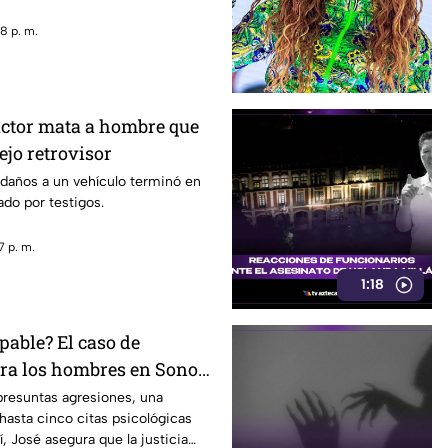
8 p. m.
ctor mata a hombre que
ejo retrovisor
 daños a un vehículo terminó en
do por testigos.
7 p. m.
1:18
pable? El caso de
tra los hombres en Sonora
rando conversación en
presuntas agresiones, una
hasta cinco citas psicológicas
, José asegura que la justicia