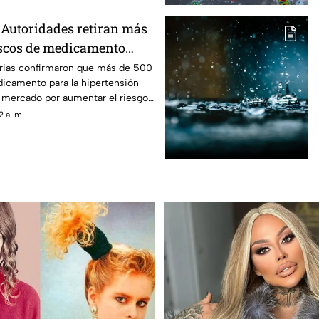
Autoridades retiran más
ascos de medicamento
n arterial que podría
arias confirmaron que más de 500
dicamento para la hipertensión
áncer
l mercado por aumentar el riesgo
.
 a. m.