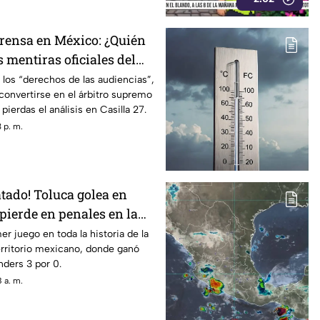
prensa en México: ¿Quién
 mentiras oficiales del
 los “derechos de las audiencias”,
convertirse en el árbitro supremo
 pierdas el análisis en Casilla 27.
 p. m.
atado! Toluca golea en
pierde en penales en la
la Leagues Cup 2026
er juego en toda la historia de la
rritorio mexicano, donde ganó
nders 3 por 0.
 a. m.