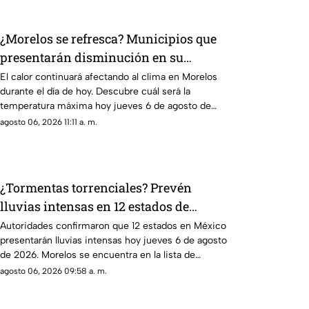
¿Morelos se refresca? Municipios que
presentarán disminución en su
temperatura máxima HOY
El calor continuará afectando al clima en Morelos
durante el día de hoy. Descubre cuál será la
temperatura máxima hoy jueves 6 de agosto de
2026.
agosto 06, 2026 11:11 a. m.
¿Tormentas torrenciales? Prevén
lluvias intensas en 12 estados de
México HOY; Morelos se encuentra en
Autoridades confirmaron que 12 estados en México
presentarán lluvias intensas hoy jueves 6 de agosto
la lista
de 2026. Morelos se encuentra en la lista de
entidades afectadas.
agosto 06, 2026 09:58 a. m.