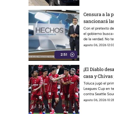
Censura a la 
sancionará las
gobierno?
Con el pretexto de
el gobierno busca 
de la verdad. No te
agosto 06, 2026 12:03
2:51
¡El Diablo des
casa y Chivas 
Jornada 1 de 
Toluca jugó el prim
Leagues Cup en te
contra Seattle Sou
agosto 06, 2026 10:28