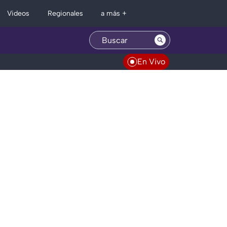
Regionales
Videos
a más +
En Vivo