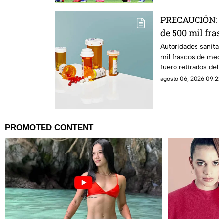
PRECAUCIÓN: 
de 500 mil fr
para la presió
Autoridades sanit
mil frascos de me
desarrollar c
fuero retirados de
de padecer cáncer
agosto 06, 2026 09:22