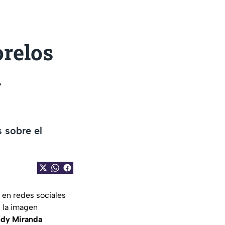
relos
a
 sobre el
 en redes sociales
n la imagen
ndy Miranda