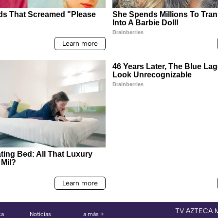
TV AZTECA 
ca
Noticias
a más +