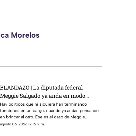
eca Morelos
BLANDAZO | La diputada federal
Meggie Salgado ya anda en modo
precampaña en Cuernavaca
Hay políticos que ni siquiera han terminando
funciones en un cargo, cuando ya andan pensando
en brincar al otro. Ese es el caso de Meggie
Salgado, la legisladora que ahora quiere ser
agosto 06, 2026 12:16 p. m.
alcaldesa.