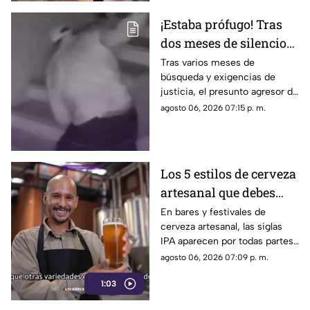
¡Estaba prófugo! Tras
dos meses de silencio
detuvieron a Jorge "N",
Tras varios meses de
búsqueda y exigencias de
agresor de Paula
justicia, el presunto agresor de
Paula Fajardo fue localizado y
agosto 06, 2026 07:15 p. m.
detenido en el estado de
Guerrero.
Los 5 estilos de cerveza
artesanal que debes
conocer
En bares y festivales de
cerveza artesanal, las siglas
IPA aparecen por todas partes.
Pero, ¿qué significa realmente
agosto 06, 2026 07:09 p. m.
y qué otras variedades existen
1:03
en el mundo?