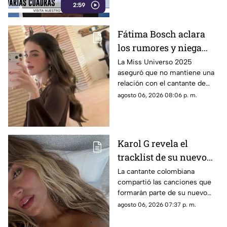
2:59
Fátima Bosch aclara
los rumores y niega
tener un romance con
La Miss Universo 2025
aseguró que no mantiene una
Natanael Cano
relación con el cantante de
corridos tumbados.
agosto 06, 2026 08:06 p. m.
Karol G revela el
tracklist de su nuevo
álbum antes de su
La cantante colombiana
compartió las canciones que
lanzamiento; esta es la
formarán parte de su nuevo
lista completa
material de estudio,
agosto 06, 2026 07:37 p. m.
sorprendiendo con
colaboraciones