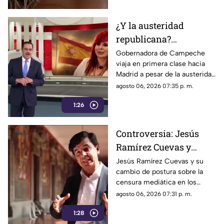
internacionales.
¿Y la austeridad
republicana?
Gobernadora Layda
Gobernadora de Campeche
viaja en primera clase hacia
Sansores viaja en
Madrid a pesar de la austeridad
primera clase hacia
republicana.
agosto 06, 2026 07:35 p. m.
Madrid
1:26
Controversia: Jesús
Ramírez Cuevas y
Censura a los Medios
Jesús Ramírez Cuevas y su
cambio de postura sobre la
de Comunicación
censura mediática en los
medios de comunicación.
agosto 06, 2026 07:31 p. m.
1:28