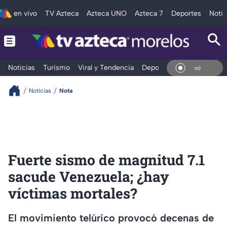
en vivo
TV Azteca
Azteca UNO
Azteca 7
Deportes
Notic
Noticias
Turismo
Viral y Tendencia
Deportes
Espectáculos
En V
Noticias
Nota
Fuerte sismo de magnitud 7.1
sacude Venezuela; ¿hay
víctimas mortales?
El movimiento telúrico provocó decenas de