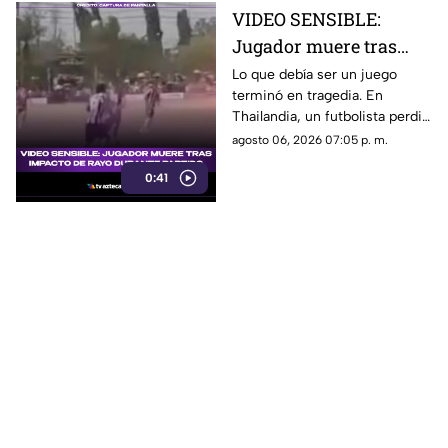
VIDEO SENSIBLE:
Jugador muere tras
impacto de rayo
Lo que debía ser un juego
terminó en tragedia. En
durante partido
Thailandia, un futbolista perdió
la vida al ser alcanzado por un
agosto 06, 2026 07:05 p. m.
rayo en pleno partido
0:41