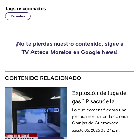
Tags relacionados
Posadas
¡No te pierdas nuestro contenido, sigue a
TV Azteca Morelos en Google News!
CONTENIDO RELACIONADO
Explosión de fuga de
gas LP sacude la
colonia Las Granjas
Lo que comenzó como una
jornada normal en la colonia
Granjas de Cuernavaca
terminó en una movilización
agosto 06, 2026 08:27 p. m.
de emergencia.