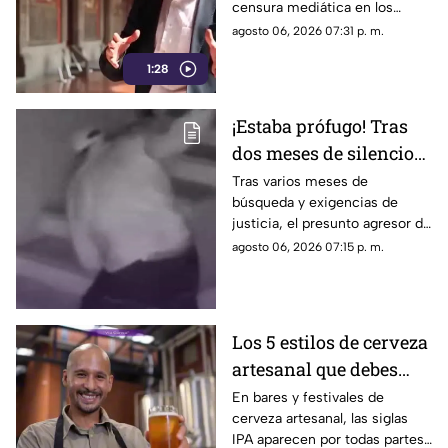
censura mediática en los
medios de comunicación.
agosto 06, 2026 07:31 p. m.
1:28
¡Estaba prófugo! Tras
dos meses de silencio
detuvieron a Jorge "N",
Tras varios meses de
búsqueda y exigencias de
agresor de Paula
justicia, el presunto agresor de
Paula Fajardo fue localizado y
agosto 06, 2026 07:15 p. m.
detenido en el estado de
Guerrero.
Los 5 estilos de cerveza
artesanal que debes
conocer
En bares y festivales de
cerveza artesanal, las siglas
IPA aparecen por todas partes.