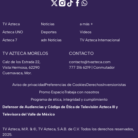
TV Azteca
Noticias
a más +
Azteca UNO
Deportes
Videos
Azteca 7
adn Noticias
TV Azteca Internacional
TV AZTECA MORELOS
CONTACTO
Calz de los Estrada 22,
contacto@tvazteca.com
Vista Hermosa, 62290
777 316 6219 | Conmutador
Cuernavaca, Mor.
Aviso de privacidad
Preferencias de Cookies
Derechos
Inversionistas
Promo Espacio
Trabaja con nosotros
Programa de ética, integridad y cumplimiento
Defensor de Audiencias y Código de Ética de Televisión Azteca III y
Televisora del Valle de México
TV Azteca, M.R. & ©, TV Azteca, S.A.B. de C.V. Todos los derechos reservados,
2025.