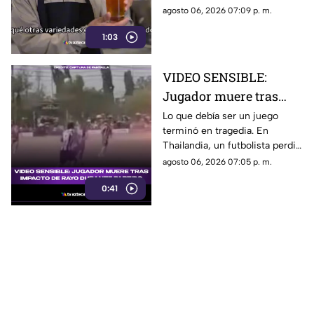
Pero, ¿qué significa realmente
agosto 06, 2026 07:09 p. m.
y qué otras variedades existen
1:03
en el mundo?
VIDEO SENSIBLE:
Jugador muere tras
impacto de rayo
Lo que debía ser un juego
terminó en tragedia. En
durante partido
Thailandia, un futbolista perdió
la vida al ser alcanzado por un
agosto 06, 2026 07:05 p. m.
rayo en pleno partido
0:41