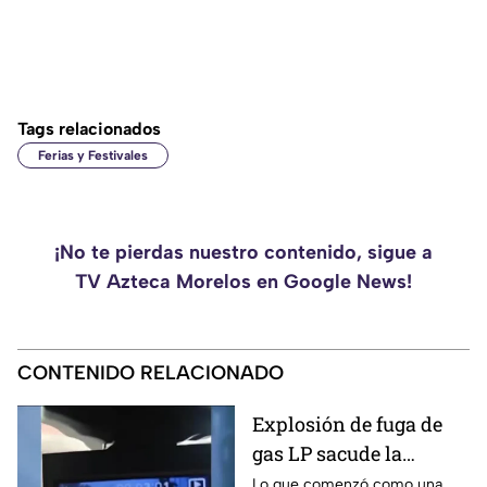
Tags relacionados
Ferias y Festivales
¡No te pierdas nuestro contenido, sigue a
TV Azteca Morelos en Google News!
CONTENIDO RELACIONADO
Explosión de fuga de
gas LP sacude la
colonia Las Granjas
Lo que comenzó como una