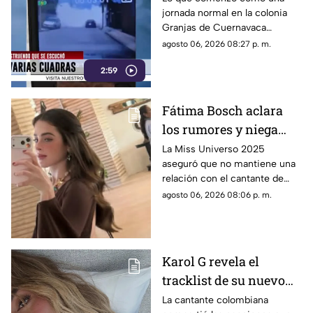
jornada normal en la colonia
Granjas de Cuernavaca
terminó en una movilización
agosto 06, 2026 08:27 p. m.
de emergencia.
2:59
Fátima Bosch aclara
los rumores y niega
tener un romance con
La Miss Universo 2025
aseguró que no mantiene una
Natanael Cano
relación con el cantante de
corridos tumbados.
agosto 06, 2026 08:06 p. m.
Karol G revela el
tracklist de su nuevo
álbum antes de su
La cantante colombiana