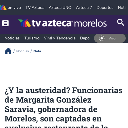
en vivo
TV Azteca
Azteca UNO
Azteca 7
Deportes
Notic
Noticias
Turismo
Viral y Tendencia
Deportes
Espectáculos
En Vivo
Noticias
Nota
¿Y la austeridad? Funcionarias
de Margarita González
Saravia, gobernadora de
Morelos, son captadas en
exclusivo restaurante de la