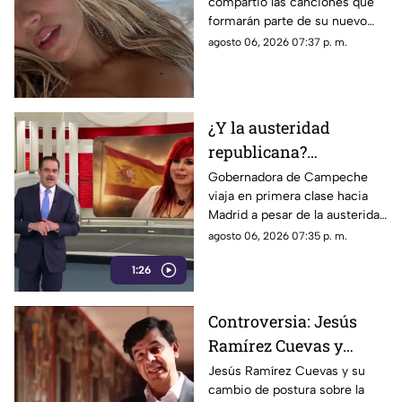
compartió las canciones que
lanzamiento; esta es la
formarán parte de su nuevo
lista completa
material de estudio,
agosto 06, 2026 07:37 p. m.
sorprendiendo con
colaboraciones
internacionales.
¿Y la austeridad
republicana?
Gobernadora Layda
Gobernadora de Campeche
viaja en primera clase hacia
Sansores viaja en
Madrid a pesar de la austeridad
primera clase hacia
republicana.
agosto 06, 2026 07:35 p. m.
Madrid
1:26
Controversia: Jesús
Ramírez Cuevas y
Censura a los Medios
Jesús Ramírez Cuevas y su
cambio de postura sobre la
de Comunicación