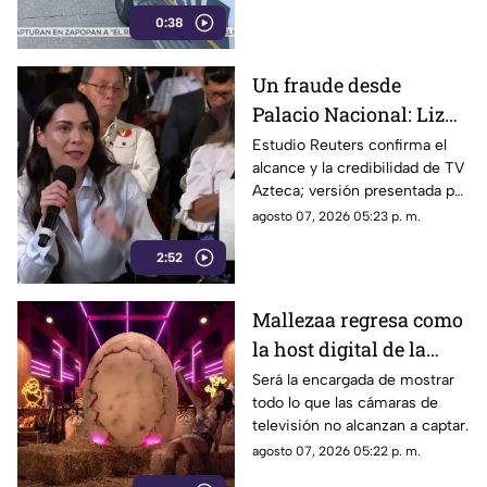
impactos de arma de fuego
0:38
sobre la calle alianza nacional,
en la colonia cerro de la
corona, en Jiutepec.
Un fraude desde
Palacio Nacional: Liz
Vilchis intentó
Estudio Reuters confirma el
alcance y la credibilidad de TV
desvirtuar estudio de
Azteca; versión presentada por
Reuters sobre la
Liz Vilchis fue cuestionada al
agosto 07, 2026 05:23 p. m.
credibilidad de TV
contrastarla con el informe.
Azteca
2:52
Mallezaa regresa como
la host digital de la
segunda temporada de
Será la encargada de mostrar
todo lo que las cámaras de
La Granja VIP
televisión no alcanzan a captar.
agosto 07, 2026 05:22 p. m.