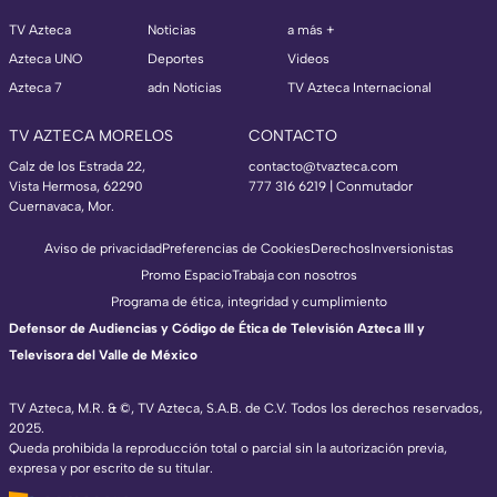
TV Azteca
Noticias
a más +
Azteca UNO
Deportes
Videos
Azteca 7
adn Noticias
TV Azteca Internacional
TV AZTECA MORELOS
CONTACTO
Calz de los Estrada 22,
contacto@tvazteca.com
Vista Hermosa, 62290
777 316 6219 | Conmutador
Cuernavaca, Mor.
Aviso de privacidad
Preferencias de Cookies
Derechos
Inversionistas
Promo Espacio
Trabaja con nosotros
Programa de ética, integridad y cumplimiento
Defensor de Audiencias y Código de Ética de Televisión Azteca III y
Televisora del Valle de México
TV Azteca, M.R. & ©, TV Azteca, S.A.B. de C.V. Todos los derechos reservados,
2025.
Queda prohibida la reproducción total o parcial sin la autorización previa,
expresa y por escrito de su titular.