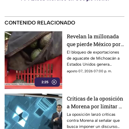
CONTENIDO RELACIONADO
Revelan la millonada
que pierde México por
el bloqueo de Estados
El bloqueo de exportaciones
de aguacate de Michoacán a
Unidos al aguacate de
Estados Unidos genera
Michoacán
pérdidas millonarias.
agosto 07, 2026 07:00 p. m.
2:25
Críticas de la oposición
a Morena por limitar el
debate político
La oposición lanzó críticas
contra Morena al señalar que
busca imponer un discurso