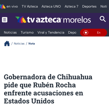
en vivo
TV Azteca
Azteca UNO
Azteca 7
Deportes
Notic
Noticias
Turismo
Viral y Tendencia
Deportes
Espectáculos
En Vivo
Noticias
Nota
Gobernadora de Chihuahua
pide que Rubén Rocha
enfrente acusaciones en
Estados Unidos