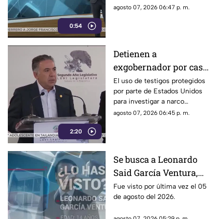
único y limitar las voces que
agosto 07, 2026 06:47 p. m.
cuestionan a personajes
0:54
señalados por presuntos
vínculos con la narcopolítica de
la 4T.
Detienen a
exgobernador por caso
Ayotzinapa y desaforan
El uso de testigos protegidos
por parte de Estados Unidos
a alcaldes
para investigar a narco
políticos ha sido cuestionado
agosto 07, 2026 06:45 p. m.
por la 4T. Sin embargo, este
2:20
método también ha colocado
bajo la lupa a funcionarios y
gobernadores de morena,
Se busca a Leonardo
entre ellos Rubén Rocha y
Said García Ventura,
Enrique Inzunza.
desaparecido en
Fue visto por última vez el 05
de agosto del 2026.
Cuernavaca
agosto 07, 2026 05:29 p. m.