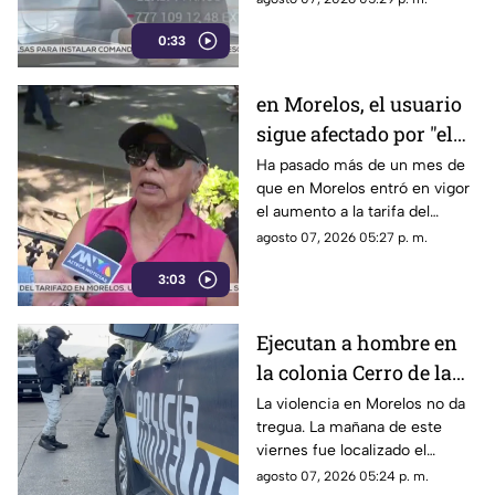
0:33
en Morelos, el usuario
sigue afectado por "el
tarifazo"
Ha pasado más de un mes de
que en Morelos entró en vigor
el aumento a la tarifa del
transporte público. Un mes,
agosto 07, 2026 05:27 p. m.
desde que la economía de los
3:03
morelenses se vio afectada y
los ciudadanos denunciaran su
incorfomidad por el mal trato
Ejecutan a hombre en
al interior de las unidades.
la colonia Cerro de la
Corona
La violencia en Morelos no da
tregua. La mañana de este
viernes fue localizado el
cuerpo de un hombre con
agosto 07, 2026 05:24 p. m.