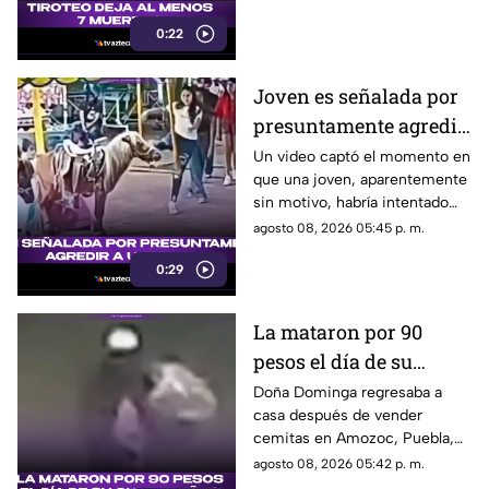
ellas sus abuelos y cinco
0:22
personas en una escuela.
Joven es señalada por
presuntamente agredir
a un pony en feria de
Un video captó el momento en
que una joven, aparentemente
Pueblo Mágico
sin motivo, habría intentado
agredir a un pequeño pony.
agosto 08, 2026 05:45 p. m.
0:29
La mataron por 90
pesos el día de su
cumpleaños; Este es el
Doña Dominga regresaba a
casa después de vender
caso de Doña Dominga
cemitas en Amozoc, Puebla,
cuando presuntamente un
agosto 08, 2026 05:42 p. m.
hombre la siguió para asaltarla.