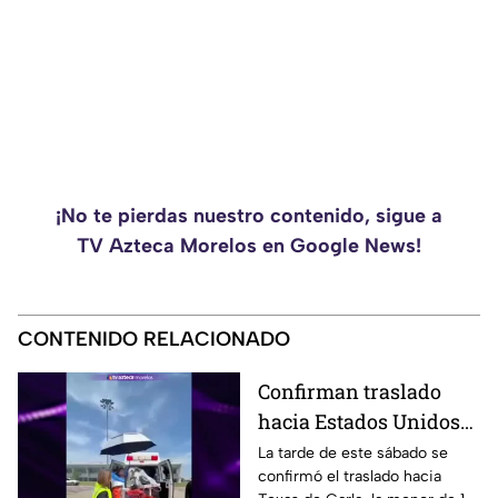
¡No te pierdas nuestro contenido, sigue a
TV Azteca Morelos en Google News!
CONTENIDO RELACIONADO
Confirman traslado
hacia Estados Unidos
de menor que sufrió
La tarde de este sábado se
confirmó el traslado hacia
quemadura en la