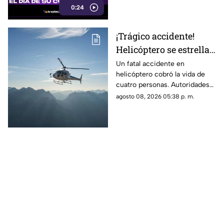
0:24
¡Trágico accidente!
Helicóptero se estrella
en zona boscosa y
Un fatal accidente en
helicóptero cobró la vida de
mueren cuatro
cuatro personas. Autoridades
personas
confirmaron que la aeronave
agosto 08, 2026 05:38 p. m.
se estrelló en una zona
boscosa.