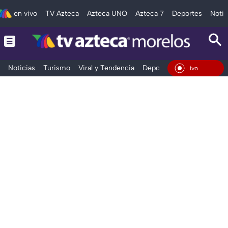
en vivo
TV Azteca
Azteca UNO
Azteca 7
Deportes
Notic
Noticias
Turismo
Viral y Tendencia
Deportes
Espectáculos
En Vivo