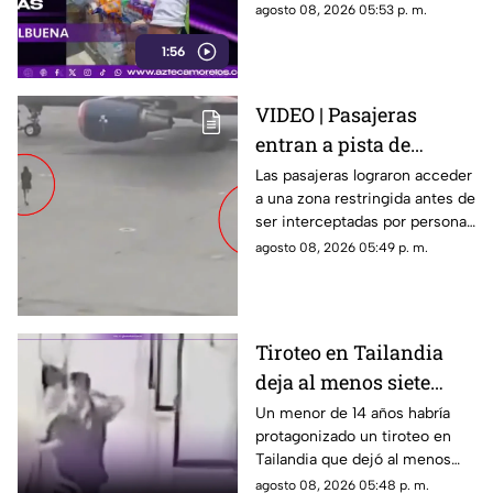
transportaba gas LP,
agosto 08, 2026 05:53 p. m.
ciudadanos de Cuernavaca
1:56
entregaron víveres en la zona.
VIDEO | Pasajeras
entran a pista de
aeropuerto tras perder
Las pasajeras lograron acceder
a una zona restringida antes de
su vuelo; autoridades
ser interceptadas por personal
logran detenerlas
del aeropuerto.
agosto 08, 2026 05:49 p. m.
Tiroteo en Tailandia
deja al menos siete
muertos
Un menor de 14 años habría
protagonizado un tiroteo en
Tailandia que dejó al menos
siete personas muertas, entre
agosto 08, 2026 05:48 p. m.