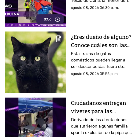
Texas de Carla, la menor de 15
explosión de gas LP en
años que resultó gravemente
agosto 08, 2026 06:30 p. m.
Cuernavaca
lesionada en la explosión de
0:56
gas en Cuernavaca.
¿Eres dueño de alguno?
Conoce cuáles son las
cinco razas más raras
Estas razas de gatos
domésticos pueden llegar a
de gatos domésticos en
ser desconocidas fuera de
todo el mundo
círculos especializados, y
agosto 08, 2026 05:56 p. m.
algunos de ellos enfrentan
desafíos para su preservación.
Ciudadanos entregan
víveres para las
familias afectadas por
Derivado de las afectaciones
que sufrieron algunas familia
la explosión de pipa en
spor la explosión de la pipa que
Cuernavaca