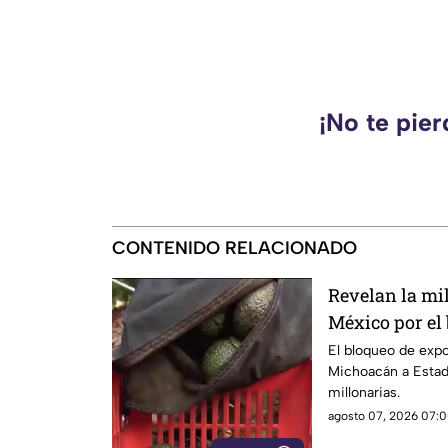
¡No te pie
CONTENIDO RELACIONADO
Revelan la mi
México por el
Unidos al agu
El bloqueo de exp
Michoacán a Estad
millonarias.
agosto 07, 2026 07:0