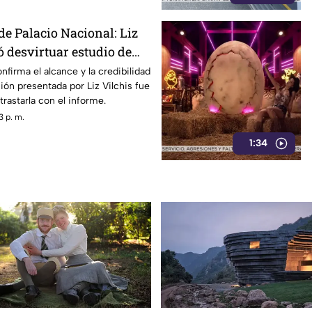
de Palacio Nacional: Liz
ó desvirtuar estudio de
la credibilidad de TV
nfirma el alcance y la credibilidad
ión presentada por Liz Vilchis fue
trastarla con el informe.
3 p. m.
1:34