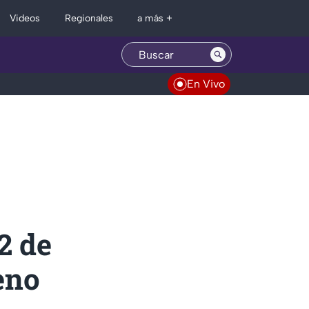
Regionales
Videos
a más +
En Vivo
2 de
reno