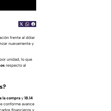
ción frente al dólar
vanzar nuevamente y
por unidad, lo que
sos
respecto al
os?
a la compra
y
18.14
rse conforme avance
cados financieros y