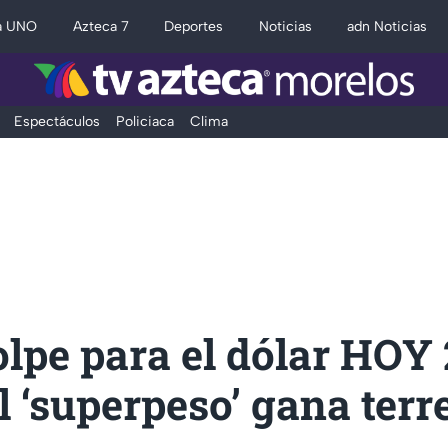
a UNO
Azteca 7
Deportes
Noticias
adn Noticias
Espectáculos
Policiaca
Clima
lpe para el dólar HOY 
el ‘superpeso’ gana ter