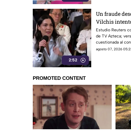
Un fraude des
Vilchis intent
Reuters sobre 
Estudio Reuters co
de TV Azteca; vers
Azteca
cuestionada al con
agosto 07, 2026 05:2
2:52