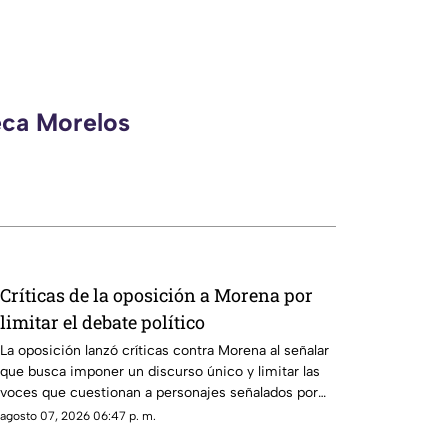
eca Morelos
Críticas de la oposición a Morena por
limitar el debate político
La oposición lanzó críticas contra Morena al señalar
que busca imponer un discurso único y limitar las
voces que cuestionan a personajes señalados por
presuntos vínculos con la narcopolítica de la 4T.
agosto 07, 2026 06:47 p. m.