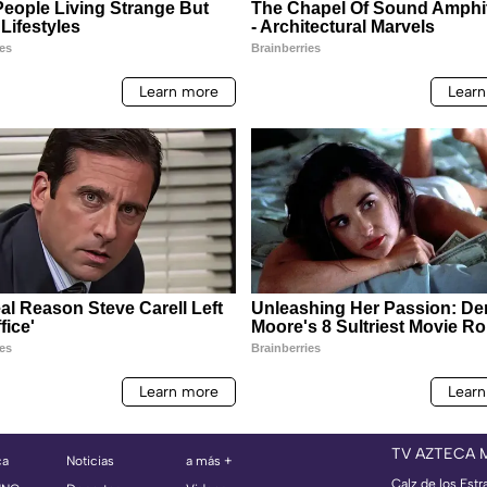
TV AZTECA 
ca
Noticias
a más +
Calz de los Estr