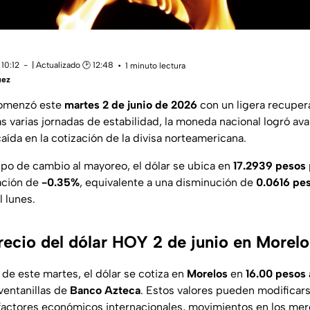
10:12
| Actualizado 🕑 12:48
1 minuto lectura
uez
comenzó este
martes 2 de junio de 2026
con un ligera recupera
s varias jornadas de estabilidad, la moneda nacional logró a
aída en la cotización de la divisa norteamericana.
ipo de cambio al mayoreo, el dólar se ubica en
17.2939 pesos
ación de
-0.35%
, equivalente a una disminución de
0.0616 pe
l lunes.
precio del dólar HOY 2 de junio en Morel
de este martes, el dólar se cotiza en
Morelos
en
16.00 pesos 
ventanillas de
Banco Azteca
. Estos valores pueden modifica
 factores económicos internacionales, movimientos en los mer