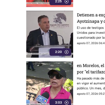
2:25
Detienen a ex
Ayotzinapa y 
El uso de testigos
Unidos para investi
cuestionado por l
también ha colocad
agosto 07, 2026 06:4
gobernadores de m
2:20
Enrique Inzunza.
en Morelos, el
por "el tarifaz
Ha pasado más de 
en vigor el aumento
público. Un mes, 
morelenses se vio 
agosto 07, 2026 05:2
denunciaran su inc
3:03
interior de las uni