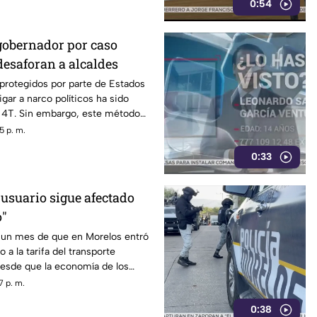
0:54
gobernador por caso
desaforan a alcaldes
 protegidos por parte de Estados
gar a narco políticos ha sido
a 4T. Sin embargo, este método
o bajo la lupa a funcionarios y
5 p. m.
orena, entre ellos Rubén Rocha y
0:33
 usuario sigue afectado
o"
un mes de que en Morelos entró
 a la tarifa del transporte
desde que la economía de los
afectada y los ciudadanos
7 p. m.
orfomidad por el mal trato al
0:38
dades.