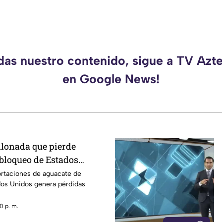
rdas nuestro contenido, sigue a TV Azt
en Google News!
llonada que pierde
 bloqueo de Estados
acate de Michoacán
ortaciones de aguacate de
os Unidos genera pérdidas
0 p. m.