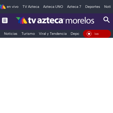
en vivo
TV Azteca
Azteca UNO
Azteca 7
Deportes
Notic
Noticias
Turismo
Viral y Tendencia
Deportes
Espectáculos
En Vivo