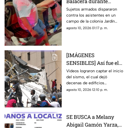
Balacera durante
partido de futbol deja
Sujetos armados dispararon
contra los asistentes en un
tres heridos
campo de la colonia Jardín
Juárez, desatando momentos
agosto 10, 2026 01:17 p. m.
de pánico entre familias y
espectadores
[IMÁGENES
SENSIBLES] Así fue el
devastador terremoto
Videos lograron captar el inicio
del sismo, el cual dejó
de 7.4 que dejó al
decenas de edificios
menos 71 muertos en
colapsados y momentos de
agosto 10, 2026 12:10 p. m.
Colombia
pánico durante la mañana de
este lunes
SE BUSCA a Melany
Abigail Gamón Yarza,