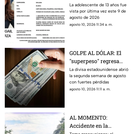
menor DESAPARECIDA
La adolescente de 13 años fue
vista por última vez este 9 de
en Cuautla
agosto de 2026
agosto 10, 2026 11:34 a. m.
GOLPE AL DÓLAR: El
"superpeso" regresa
este inicio de semana;
La divisa estadounidense abrió
la segunda semana de agosto
estoy cuesta HOY 10 de
con fuertes pérdidas
agosto
agosto 10, 2026 11:11 a. m.
AL MOMENTO:
Accidente en la
Cuernavaca-Acapulco