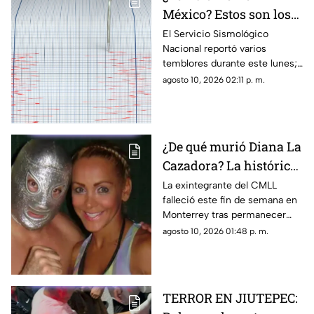
México? Estos son los
sismos registrados este
El Servicio Sismológico
Nacional reportó varios
lunes 10 de agosto
temblores durante este lunes;
el de mayor intensidad fue en
agosto 10, 2026 02:11 p. m.
Guerrero
¿De qué murió Diana La
Cazadora? La histórica
luchadora falleció a los
La exintegrante del CMLL
falleció este fin de semana en
48 años
Monterrey tras permanecer
hospitalizada por una infección
agosto 10, 2026 01:48 p. m.
pulmonar
TERROR EN JIUTEPEC: