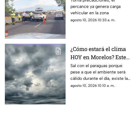
Toma precauciones; el
percance ya genera carga
provoca cierre parcial
vehicular en la zona
HOY 10 de agosto
agosto 10, 2026 10:33 a. m.
¿Cómo estará el clima
HOY en Morelos? Este
es el pronóstico para el
Sal con el paraguas porque
pese a que el ambiente será
10 de agosto
cálido durante el día, existe la
probabilidad de lluvia en
agosto 10, 2026 10:10 a. m.
distintos municipios del
estado