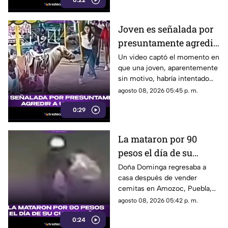
0:22
personas en una escuela.
Joven es señalada por
presuntamente agredir
a un pony en feria de
Un video captó el momento en
que una joven, aparentemente
Pueblo Mágico
sin motivo, habría intentado
agredir a un pequeño pony.
agosto 08, 2026 05:45 p. m.
0:29
La mataron por 90
pesos el día de su
cumpleaños; Este es el
Doña Dominga regresaba a
casa después de vender
caso de Doña Dominga
cemitas en Amozoc, Puebla,
cuando presuntamente un
agosto 08, 2026 05:42 p. m.
hombre la siguió para asaltarla.
0:24