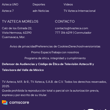
Azteca UNO
Deportes
Videos
Azteca 7
adn Noticias
TV Azteca Internacional
TV AZTECA MORELOS
CONTACTO
Calz de los Estrada 22,
contacto@tvazteca.com
Vista Hermosa, 62290
777 316 6219 | Conmutador
Cuernavaca, Mor.
Aviso de privacidad
Preferencias de Cookies
Derechos
Inversionistas
Promo Espacio
Trabaja con nosotros
Programa de ética, integridad y cumplimiento
Defensor de Audiencias y Código de Ética de Televisión Azteca III y
Televisora del Valle de México
TV Azteca, M.R. & ©, TV Azteca, S.A.B. de C.V. Todos los derechos reservados,
2025.
Queda prohibida la reproducción total o parcial sin la autorización previa,
expresa y por escrito de su titular.