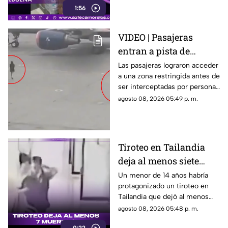
1:56
entregaron víveres en la zona.
VIDEO | Pasajeras
entran a pista de
aeropuerto tras perder
Las pasajeras lograron acceder
a una zona restringida antes de
su vuelo; autoridades
ser interceptadas por personal
logran detenerlas
del aeropuerto.
agosto 08, 2026 05:49 p. m.
Tiroteo en Tailandia
deja al menos siete
muertos
Un menor de 14 años habría
protagonizado un tiroteo en
Tailandia que dejó al menos
siete personas muertas, entre
agosto 08, 2026 05:48 p. m.
ellas sus abuelos y cinco