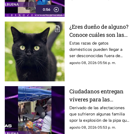
Cuernavaca
lesionada en la explosión de
0:56
gas en Cuernavaca.
¿Eres dueño de alguno?
Conoce cuáles son las
cinco razas más raras
Estas razas de gatos
domésticos pueden llegar a
de gatos domésticos en
ser desconocidas fuera de
todo el mundo
círculos especializados, y
agosto 08, 2026 05:56 p. m.
algunos de ellos enfrentan
desafíos para su preservación.
Ciudadanos entregan
víveres para las
familias afectadas por
Derivado de las afectaciones
que sufrieron algunas familia
la explosión de pipa en
spor la explosión de la pipa que
Cuernavaca
transportaba gas LP,
agosto 08, 2026 05:53 p. m.
ciudadanos de Cuernavaca