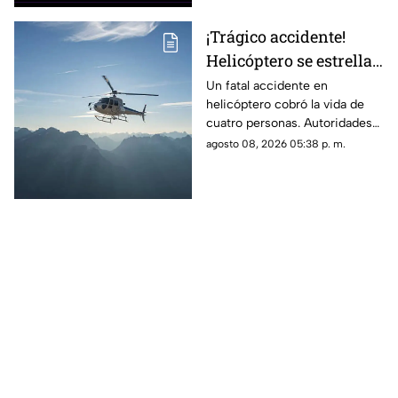
¡Trágico accidente!
Helicóptero se estrella
en zona boscosa y
Un fatal accidente en
helicóptero cobró la vida de
mueren cuatro
cuatro personas. Autoridades
personas
confirmaron que la aeronave
agosto 08, 2026 05:38 p. m.
se estrelló en una zona
boscosa.