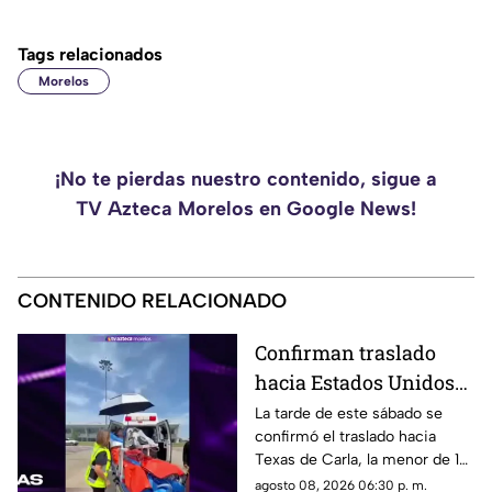
Tags relacionados
Morelos
¡No te pierdas nuestro contenido, sigue a
TV Azteca Morelos en Google News!
CONTENIDO RELACIONADO
Confirman traslado
hacia Estados Unidos
de menor que sufrió
La tarde de este sábado se
confirmó el traslado hacia
quemadura en la
Texas de Carla, la menor de 15
explosión de gas LP en
años que resultó gravemente
agosto 08, 2026 06:30 p. m.