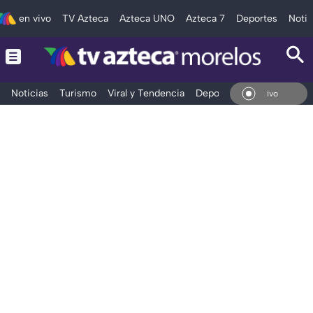
en vivo
TV Azteca
Azteca UNO
Azteca 7
Deportes
Notic
Noticias
Turismo
Viral y Tendencia
Deportes
Espectáculos
En Vivo