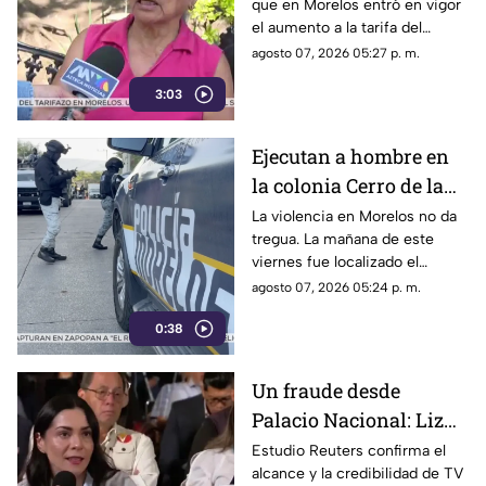
que en Morelos entró en vigor
el aumento a la tarifa del
transporte público. Un mes,
agosto 07, 2026 05:27 p. m.
desde que la economía de los
3:03
morelenses se vio afectada y
los ciudadanos denunciaran su
incorfomidad por el mal trato
Ejecutan a hombre en
al interior de las unidades.
la colonia Cerro de la
Corona
La violencia en Morelos no da
tregua. La mañana de este
viernes fue localizado el
cuerpo de un hombre con
agosto 07, 2026 05:24 p. m.
impactos de arma de fuego
0:38
sobre la calle alianza nacional,
en la colonia cerro de la
corona, en Jiutepec.
Un fraude desde
Palacio Nacional: Liz
Vilchis intentó
Estudio Reuters confirma el
alcance y la credibilidad de TV
desvirtuar estudio de