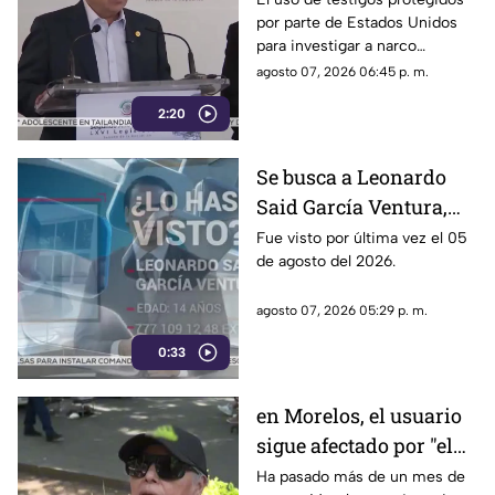
por parte de Estados Unidos
a alcaldes
para investigar a narco
políticos ha sido cuestionado
agosto 07, 2026 06:45 p. m.
por la 4T. Sin embargo, este
2:20
método también ha colocado
bajo la lupa a funcionarios y
gobernadores de morena,
Se busca a Leonardo
entre ellos Rubén Rocha y
Said García Ventura,
Enrique Inzunza.
desaparecido en
Fue visto por última vez el 05
de agosto del 2026.
Cuernavaca
agosto 07, 2026 05:29 p. m.
0:33
en Morelos, el usuario
sigue afectado por "el
tarifazo"
Ha pasado más de un mes de