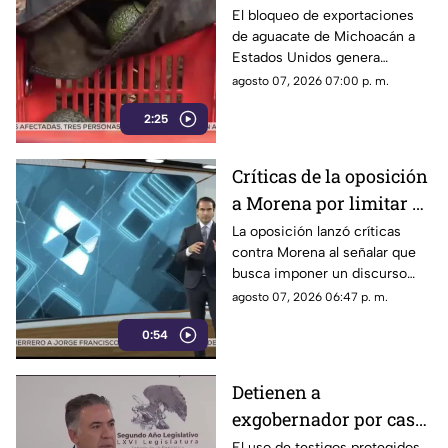
el bloqueo de Estados
El bloqueo de exportaciones
de aguacate de Michoacán a
Unidos al aguacate de
Estados Unidos genera
Michoacán
pérdidas millonarias.
agosto 07, 2026 07:00 p. m.
2:25
Críticas de la oposición
a Morena por limitar el
debate político
La oposición lanzó críticas
contra Morena al señalar que
busca imponer un discurso
único y limitar las voces que
agosto 07, 2026 06:47 p. m.
cuestionan a personajes
0:54
señalados por presuntos
vínculos con la narcopolítica de
la 4T.
Detienen a
exgobernador por caso
Ayotzinapa y desaforan
El uso de testigos protegidos