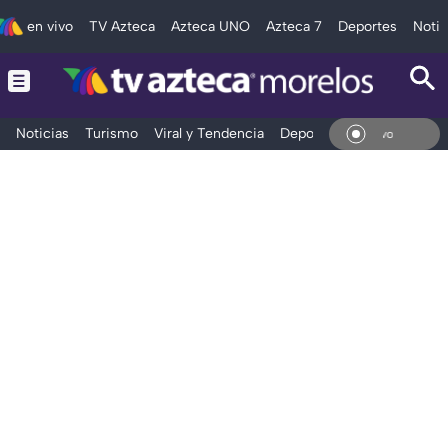
en vivo
TV Azteca
Azteca UNO
Azteca 7
Deportes
Notic
Noticias
Turismo
Viral y Tendencia
Deportes
Espectáculos
En V