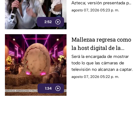
Azteca; versión presentada por
Reuters sobre la
Liz Vilchis fue cuestionada al
agosto 07, 2026 05:23 p. m.
credibilidad de TV
contrastarla con el informe.
Azteca
2:52
Mallezaa regresa como
la host digital de la
segunda temporada de
Será la encargada de mostrar
todo lo que las cámaras de
La Granja VIP
televisión no alcanzan a captar.
agosto 07, 2026 05:22 p. m.
1:34