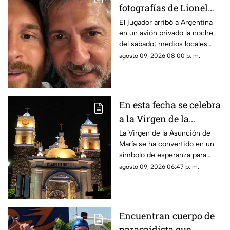
fotografías de Lionel
Messi y su familia en el
El jugador arribó a Argentina
en un avión privado la noche
funeral de su papá
del sábado; medios locales
captaron su llegada.
agosto 09, 2026 08:00 p. m.
En esta fecha se celebra
a la Virgen de la
Asunción de María en
La Virgen de la Asunción de
María se ha convertido en un
Morelos
símbolo de esperanza para
miles de creyentes.
agosto 09, 2026 06:47 p. m.
Encuentran cuerpo de
paracaidista que