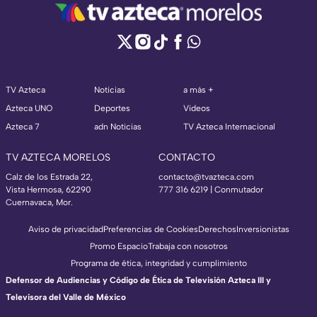
TV Azteca
Noticias
a más +
Azteca UNO
Deportes
Videos
Azteca 7
adn Noticias
TV Azteca Internacional
TV AZTECA MORELOS
CONTACTO
Calz de los Estrada 22,
contacto@tvazteca.com
Vista Hermosa, 62290
777 316 6219 | Conmutador
Cuernavaca, Mor.
Aviso de privacidad
Preferencias de Cookies
Derechos
Inversionistas
Promo Espacio
Trabaja con nosotros
Programa de ética, integridad y cumplimiento
Defensor de Audiencias y Código de Ética de Televisión Azteca III y
Televisora del Valle de México