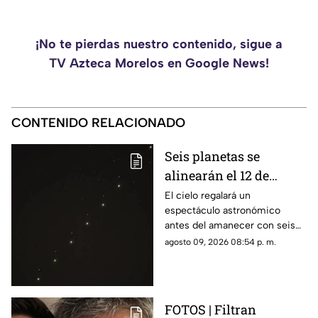
¡No te pierdas nuestro contenido, sigue a
TV Azteca Morelos en Google News!
CONTENIDO RELACIONADO
Seis planetas se
alinearán el 12 de
agosto: así podrás
El cielo regalará un
espectáculo astronómico
observar el fenómeno
antes del amanecer con seis
desde Morelos
planetas visibles desde
agosto 09, 2026 08:54 p. m.
distintos puntos de México,
incluida la entidad morelense.
FOTOS | Filtran