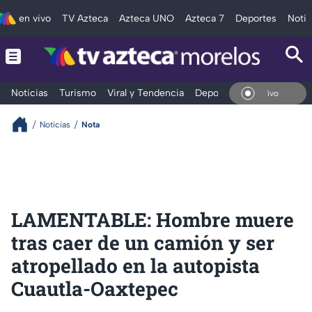
en vivo
TV Azteca
Azteca UNO
Azteca 7
Deportes
Notic
Noticias
Turismo
Viral y Tendencia
Deportes
Espectáculos
En Vivo
Noticias
Nota
LAMENTABLE: Hombre muere
tras caer de un camión y ser
atropellado en la autopista
Cuautla-Oaxtepec