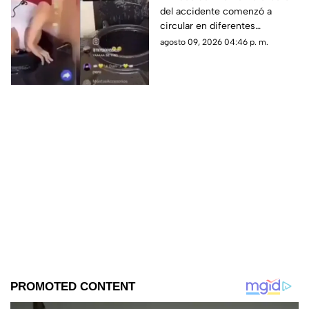
del accidente comenzó a
esto se sabe del caso
circular en diferentes
(+VIDEO)
plataformas digitales.
agosto 09, 2026 04:46 p. m.