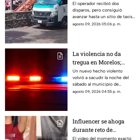
Ruta 13 en Oaxtepec
El operador recibió dos
disparos, pero consiguió
avanzar hasta un sitio de taxis
donde solicitó ayuda.
agosto 09, 2026 05:06 p. m.
La violencia no da
tregua en Morelos;
ejecutan a un hombre
Un nuevo hecho violento
volvió a sacudir la noche del
en Jiutepec
sábado al municipio de
Jiutepec.
agosto 09, 2026 04:55 p. m.
Influencer se ahoga
durante reto de
transmisión en vivo;
El video del momento exacto