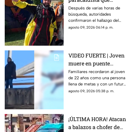
desapareció durante
Después de varias horas de
búsqueda, autoridades
actividad en Puente de
confirmaron el hallazgo del
Ixtla
deportista en la zona sur de
agosto 09, 2026 06:14 p. m.
Morelos.
VIDEO FUERTE | Joven
muere en puente
vehicular; pidió a su
Familiares recordaron al joven
de 22 años como una persona
mamá que cuidara de
llena de metas y con un futuro
su gatito
prometedor.
agosto 09, 2026 05:38 p. m.
¡ÚLTIMA HORA! Atacan
a balazos a chofer de