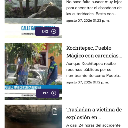
el municipio de
No hace falta buscar muy lejos
para encontrar el abandono de
Yautepec
las autoridades. Basta con
recorrer la calle Gabriel Tepepa
agosto 07, 2026 01:23 p. m.
del poblado de Oacalco, en el
1:42
municipio de Yautepec.
Xochitepec, Pueblo
Mágico con carencias
en la zona Centro
Aunque Xochitepec recibe
recursos públicos por su
nombramiento como Pueblo
Mágico, en el primer cuadro
agosto 07, 2026 01:12 p. m.
del municipio todavía se
1:17
observan carencias.
Trasladan a víctima de
explosión en
Cuernavaca a hospital
A casi 24 horas del accidente