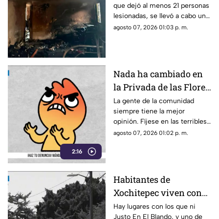
que dejó al menos 21 personas
especializado
lesionadas, se llevó a cabo un
traslado aéreo de una de las
agosto 07, 2026 01:03 p. m.
víctimas.
Nada ha cambiado en
la Privada de las Flores
de Tepoztlán,
La gente de la comunidad
siempre tiene la mejor
ciudadanos viven sin
opinión. Fíjese en las terribles
pavimento ni drenaje
condiciones en las que viven
agosto 07, 2026 01:02 p. m.
los vecinos de esta comunidad
2:16
de Tepoztlán.
Habitantes de
Xochitepec viven con
miedo ante la falta de
Hay lugares con los que ni
Justo En El Blando, y uno de