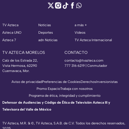
TV Azteca
Noticias
a más +
Azteca UNO
Deportes
Videos
Azteca 7
adn Noticias
TV Azteca Internacional
TV AZTECA MORELOS
CONTACTO
Calz de los Estrada 22,
contacto@tvazteca.com
Vista Hermosa, 62290
777 316 6219 | Conmutador
Cuernavaca, Mor.
Aviso de privacidad
Preferencias de Cookies
Derechos
Inversionistas
Promo Espacio
Trabaja con nosotros
Programa de ética, integridad y cumplimiento
Defensor de Audiencias y Código de Ética de Televisión Azteca III y
Televisora del Valle de México
TV Azteca, M.R. & ©, TV Azteca, S.A.B. de C.V. Todos los derechos reservados,
2025.