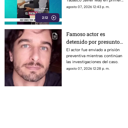
Tabasco Javier May en primera
Tabasco Javier May en
clase, le jalaron las orejas pero
agosto 07, 2026 12:43 p. m.
primera clase
desde su propia casa.
2:12
Famoso actor es
detenido por presunto
abuso de un niño;
El actor fue enviado a prisión
preventiva mientras continúan
aseguró que lo
las investigaciones del caso.
confundió con su novia
agosto 07, 2026 12:28 p. m.