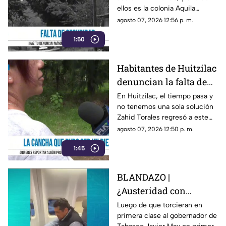
alumbrado público
ellos es la colonia Aquila
Tercera Sección de
agosto 07, 2026 12:56 p. m.
Xochitepec.
1:50
Habitantes de Huitzilac
denuncian la falta de
atención de la cancha
En Huitzilac, el tiempo pasa y
no tenemos una sola solución
deportiva del Barrio de
Zahid Torales regresó a este
Gualupita
frío municipio, con baches por
agosto 07, 2026 12:50 p. m.
todos lados
1:45
BLANDAZO |
¿Austeridad con
asiento preferente?
Luego de que torcieran en
primera clase al gobernador de
Captan a gobernador de