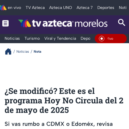
en vivo
TV Azteca
Azteca UNO
Azteca 7
Deportes
Notic
Noticias
Turismo
Viral y Tendencia
Deportes
Espectáculos
En Vivo
Noticias
Nota
¿Se modificó? Este es el
programa Hoy No Circula del 2
de mayo de 2025
Si vas rumbo a CDMX o Edoméx, revisa