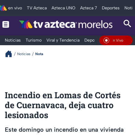
en vivo
TV Azteca
Azteca UNO
Azteca 7
Deportes
Notic
Noticias
Turismo
Viral y Tendencia
Deportes
Espectáculos
En Vivo
Noticias
Nota
Incendio en Lomas de Cortés
de Cuernavaca, deja cuatro
lesionados
Este domingo un incendio en una vivienda