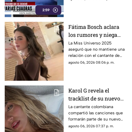
de emergencia.
2:59
Fátima Bosch aclara
los rumores y niega
tener un romance con
La Miss Universo 2025
aseguró que no mantiene una
Natanael Cano
relación con el cantante de
corridos tumbados.
agosto 06, 2026 08:06 p. m.
Karol G revela el
tracklist de su nuevo
álbum antes de su
La cantante colombiana
compartió las canciones que
lanzamiento; esta es la
formarán parte de su nuevo
lista completa
material de estudio,
agosto 06, 2026 07:37 p. m.
sorprendiendo con