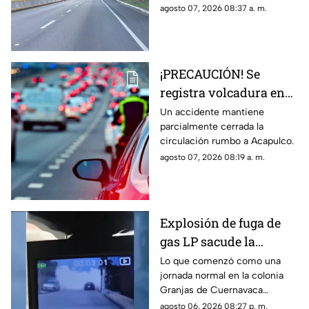
agosto 07, 2026 08:37 a. m.
¡PRECAUCIÓN! Se
registra volcadura en
la autopista
Un accidente mantiene
parcialmente cerrada la
Cuernavaca-Acapulco
circulación rumbo a Acapulco.
agosto 07, 2026 08:19 a. m.
Explosión de fuga de
gas LP sacude la
colonia Las Granjas
Lo que comenzó como una
jornada normal en la colonia
Granjas de Cuernavaca
terminó en una movilización
agosto 06, 2026 08:27 p. m.