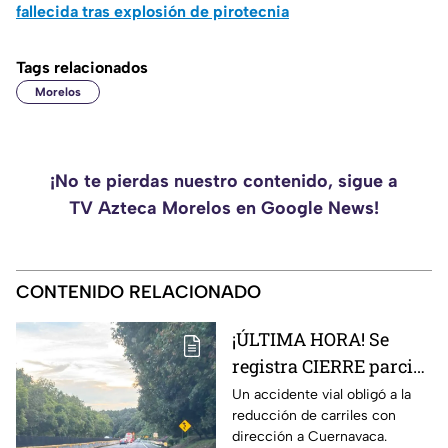
fallecida tras explosión de pirotecnia
Tags relacionados
Morelos
¡No te pierdas nuestro contenido, sigue a
TV Azteca Morelos en Google News!
CONTENIDO RELACIONADO
¡ÚLTIMA HORA! Se
registra CIERRE parcial
en la autopista México-
Un accidente vial obligó a la
reducción de carriles con
Cuernavaca; esto pasó
dirección a Cuernavaca.