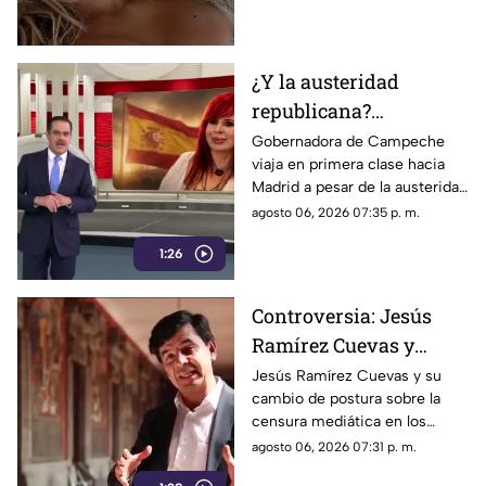
colaboraciones
internacionales.
¿Y la austeridad
republicana?
Gobernadora Layda
Gobernadora de Campeche
viaja en primera clase hacia
Sansores viaja en
Madrid a pesar de la austeridad
primera clase hacia
republicana.
agosto 06, 2026 07:35 p. m.
Madrid
1:26
Controversia: Jesús
Ramírez Cuevas y
Censura a los Medios
Jesús Ramírez Cuevas y su
cambio de postura sobre la
de Comunicación
censura mediática en los
medios de comunicación.
agosto 06, 2026 07:31 p. m.