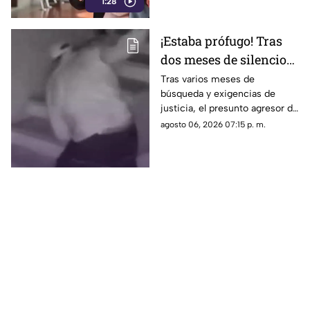
1:28
¡Estaba prófugo! Tras
dos meses de silencio
detuvieron a Jorge "N",
Tras varios meses de
búsqueda y exigencias de
agresor de Paula
justicia, el presunto agresor de
Paula Fajardo fue localizado y
agosto 06, 2026 07:15 p. m.
detenido en el estado de
Guerrero.