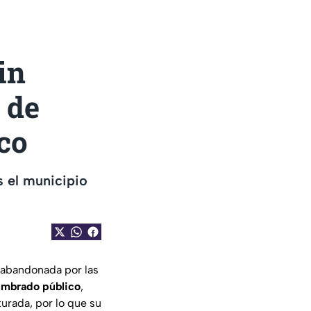
in
 de
co
s el municipio
á abandonada por las
umbrado público
,
urada, por lo que su