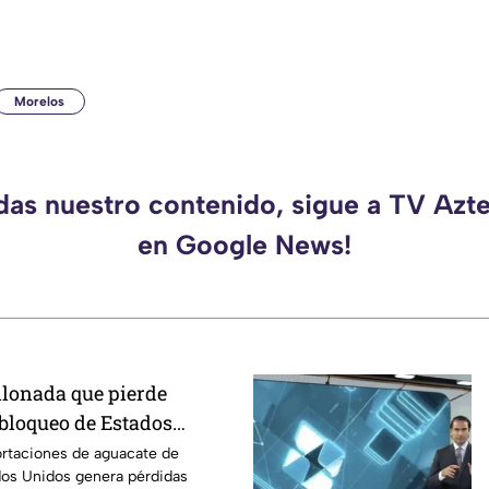
Morelos
rdas nuestro contenido, sigue a TV Azt
en Google News!
llonada que pierde
 bloqueo de Estados
acate de Michoacán
ortaciones de aguacate de
os Unidos genera pérdidas