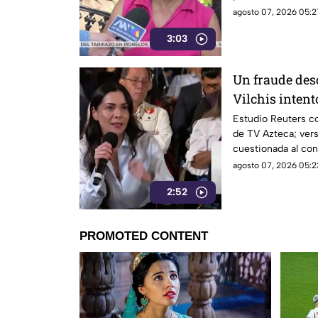
morelenses se vio 
agosto 07, 2026 05:2
denunciaran su inc
3:03
interior de las uni
Un fraude des
Vilchis intent
Reuters sobre 
Estudio Reuters co
de TV Azteca; vers
Azteca
cuestionada al con
agosto 07, 2026 05:2
2:52