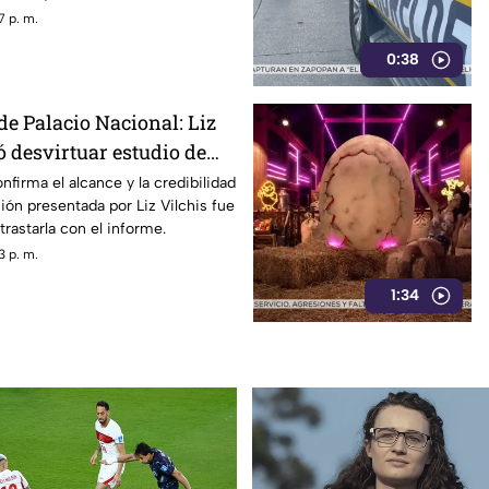
afectada y los ciudadanos
7 p. m.
orfomidad por el mal trato al
0:38
dades.
de Palacio Nacional: Liz
ó desvirtuar estudio de
la credibilidad de TV
nfirma el alcance y la credibilidad
ión presentada por Liz Vilchis fue
trastarla con el informe.
3 p. m.
1:34