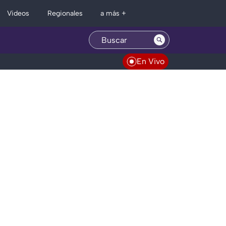
Regionales
Videos
a más +
En Vivo