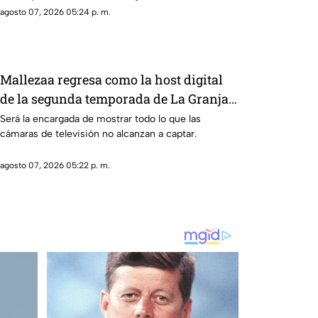
alianza nacional, en la colonia cerro de la corona, en
agosto 07, 2026 05:24 p. m.
Jiutepec.
Mallezaa regresa como la host digital
de la segunda temporada de La Granja
VIP
Será la encargada de mostrar todo lo que las
cámaras de televisión no alcanzan a captar.
agosto 07, 2026 05:22 p. m.