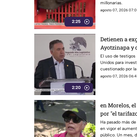
millonarias.
agosto 07, 2026 07:0
2:25
Detienen a ex
Ayotzinapa y 
El uso de testigos
Unidos para investi
cuestionado por l
también ha colocad
agosto 07, 2026 06:4
gobernadores de m
2:20
Enrique Inzunza.
en Morelos, el
por "el tarifaz
Ha pasado más de 
en vigor el aumento
público. Un mes, 