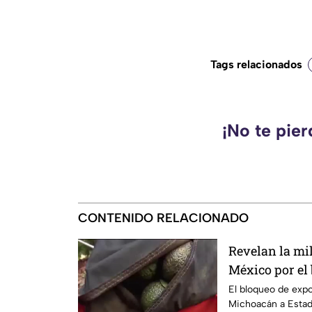
Tags relacionados
¡No te pie
CONTENIDO RELACIONADO
Revelan la mi
México por el
Unidos al agu
El bloqueo de exp
Michoacán a Estad