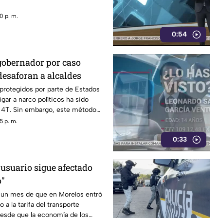
0 p. m.
0:54
gobernador por caso
desaforan a alcaldes
 protegidos por parte de Estados
gar a narco políticos ha sido
a 4T. Sin embargo, este método
o bajo la lupa a funcionarios y
5 p. m.
orena, entre ellos Rubén Rocha y
0:33
 usuario sigue afectado
o"
un mes de que en Morelos entró
 a la tarifa del transporte
desde que la economía de los