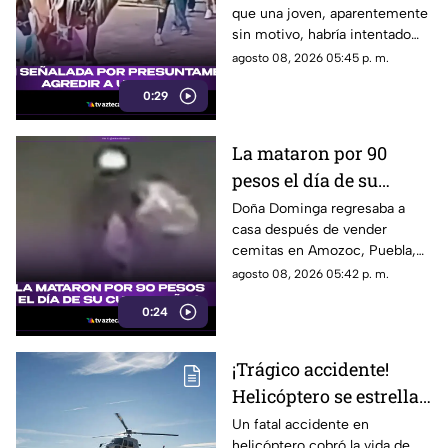
que una joven, aparentemente
Pueblo Mágico
sin motivo, habría intentado
agredir a un pequeño pony.
agosto 08, 2026 05:45 p. m.
0:29
La mataron por 90
pesos el día de su
cumpleaños; Este es el
Doña Dominga regresaba a
casa después de vender
caso de Doña Dominga
cemitas en Amozoc, Puebla,
cuando presuntamente un
agosto 08, 2026 05:42 p. m.
hombre la siguió para asaltarla.
0:24
¡Trágico accidente!
Helicóptero se estrella
en zona boscosa y
Un fatal accidente en
helicóptero cobró la vida de