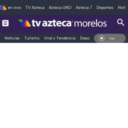
en vivo
TV Azteca
Azteca UNO
Azteca 7
Deportes
Notic
Noticias
Turismo
Viral y Tendencia
Deportes
Espectáculos
En Vivo