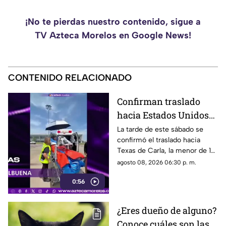
¡No te pierdas nuestro contenido, sigue a
TV Azteca Morelos en Google News!
CONTENIDO RELACIONADO
Confirman traslado
hacia Estados Unidos
de menor que sufrió
La tarde de este sábado se
confirmó el traslado hacia
quemadura en la
Texas de Carla, la menor de 15
explosión de gas LP en
años que resultó gravemente
agosto 08, 2026 06:30 p. m.
Cuernavaca
lesionada en la explosión de
0:56
gas en Cuernavaca.
¿Eres dueño de alguno?
Conoce cuáles son las