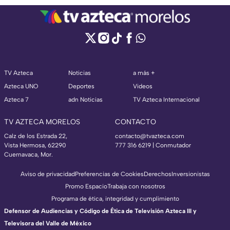
TV Azteca
Noticias
a más +
Azteca UNO
Deportes
Videos
Azteca 7
adn Noticias
TV Azteca Internacional
TV AZTECA MORELOS
CONTACTO
Calz de los Estrada 22,
contacto@tvazteca.com
Vista Hermosa, 62290
777 316 6219 | Conmutador
Cuernavaca, Mor.
Aviso de privacidad
Preferencias de Cookies
Derechos
Inversionistas
Promo Espacio
Trabaja con nosotros
Programa de ética, integridad y cumplimiento
Defensor de Audiencias y Código de Ética de Televisión Azteca III y
Televisora del Valle de México