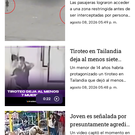
aeropuerto tras perder
Las pasajeras lograron acceder
a una zona restringida antes de
su vuelo; autoridades
ser interceptadas por personal
logran detenerlas
del aeropuerto.
agosto 08, 2026 05:49 p. m.
Tiroteo en Tailandia
deja al menos siete
muertos
Un menor de 14 años habría
protagonizado un tiroteo en
Tailandia que dejó al menos
siete personas muertas, entre
agosto 08, 2026 05:48 p. m.
ellas sus abuelos y cinco
0:22
personas en una escuela.
Joven es señalada por
presuntamente agredir
a un pony en feria de
Un video captó el momento en