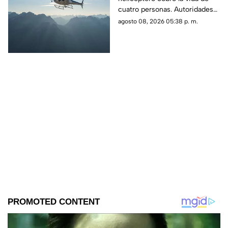
mueren cuatro
cuatro personas. Autoridades
personas
confirmaron que la aeronave
agosto 08, 2026 05:38 p. m.
se estrelló en una zona
boscosa.