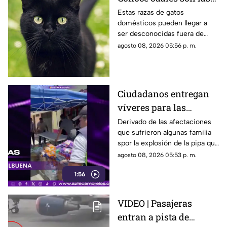
cinco razas más raras
Estas razas de gatos
domésticos pueden llegar a
de gatos domésticos en
ser desconocidas fuera de
todo el mundo
círculos especializados, y
agosto 08, 2026 05:56 p. m.
algunos de ellos enfrentan
desafíos para su preservación.
Ciudadanos entregan
víveres para las
familias afectadas por
Derivado de las afectaciones
que sufrieron algunas familia
la explosión de pipa en
spor la explosión de la pipa que
Cuernavaca
transportaba gas LP,
agosto 08, 2026 05:53 p. m.
ciudadanos de Cuernavaca
1:56
entregaron víveres en la zona.
VIDEO | Pasajeras
entran a pista de