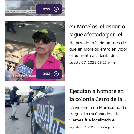
0:33
en Morelos, el usuario
sigue afectado por "el
tarifazo"
Ha pasado más de un mes de
que en Morelos entró en vigor
el aumento a la tarifa del
transporte público. Un mes,
agosto 07, 2026 05:27 p. m.
desde que la economía de los
3:03
morelenses se vio afectada y
los ciudadanos denunciaran su
incorfomidad por el mal trato
Ejecutan a hombre en
al interior de las unidades.
la colonia Cerro de la
Corona
La violencia en Morelos no da
tregua. La mañana de este
viernes fue localizado el
cuerpo de un hombre con
agosto 07, 2026 05:24 p. m.
impactos de arma de fuego