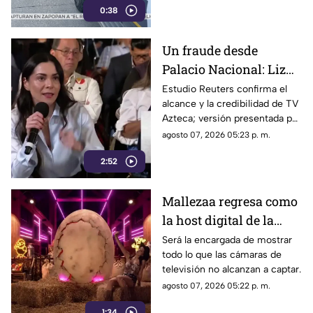
0:38
sobre la calle alianza nacional,
en la colonia cerro de la
corona, en Jiutepec.
Un fraude desde
Palacio Nacional: Liz
Vilchis intentó
Estudio Reuters confirma el
alcance y la credibilidad de TV
desvirtuar estudio de
Azteca; versión presentada por
Reuters sobre la
Liz Vilchis fue cuestionada al
agosto 07, 2026 05:23 p. m.
credibilidad de TV
contrastarla con el informe.
Azteca
2:52
Mallezaa regresa como
la host digital de la
segunda temporada de
Será la encargada de mostrar
todo lo que las cámaras de
La Granja VIP
televisión no alcanzan a captar.
agosto 07, 2026 05:22 p. m.
1:34