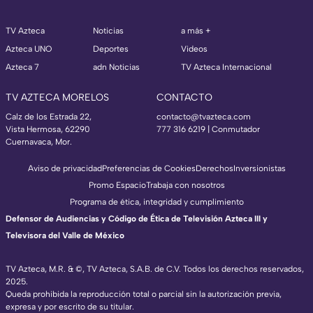
TV Azteca
Noticias
a más +
Azteca UNO
Deportes
Videos
Azteca 7
adn Noticias
TV Azteca Internacional
TV AZTECA MORELOS
CONTACTO
Calz de los Estrada 22,
contacto@tvazteca.com
Vista Hermosa, 62290
777 316 6219 | Conmutador
Cuernavaca, Mor.
Aviso de privacidad
Preferencias de Cookies
Derechos
Inversionistas
Promo Espacio
Trabaja con nosotros
Programa de ética, integridad y cumplimiento
Defensor de Audiencias y Código de Ética de Televisión Azteca III y
Televisora del Valle de México
TV Azteca, M.R. & ©, TV Azteca, S.A.B. de C.V. Todos los derechos reservados,
2025.
Queda prohibida la reproducción total o parcial sin la autorización previa,
expresa y por escrito de su titular.