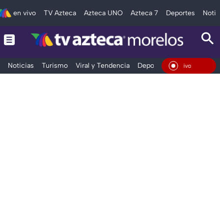
en vivo
TV Azteca
Azteca UNO
Azteca 7
Deportes
Notic
Noticias
Turismo
Viral y Tendencia
Deportes
Espectáculos
En Vivo