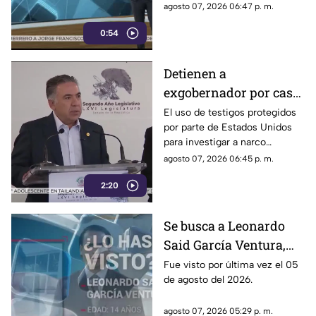
único y limitar las voces que
agosto 07, 2026 06:47 p. m.
cuestionan a personajes
0:54
señalados por presuntos
vínculos con la narcopolítica de
la 4T.
Detienen a
exgobernador por caso
Ayotzinapa y desaforan
El uso de testigos protegidos
por parte de Estados Unidos
a alcaldes
para investigar a narco
políticos ha sido cuestionado
agosto 07, 2026 06:45 p. m.
por la 4T. Sin embargo, este
2:20
método también ha colocado
bajo la lupa a funcionarios y
gobernadores de morena,
Se busca a Leonardo
entre ellos Rubén Rocha y
Said García Ventura,
Enrique Inzunza.
desaparecido en
Fue visto por última vez el 05
de agosto del 2026.
Cuernavaca
agosto 07, 2026 05:29 p. m.