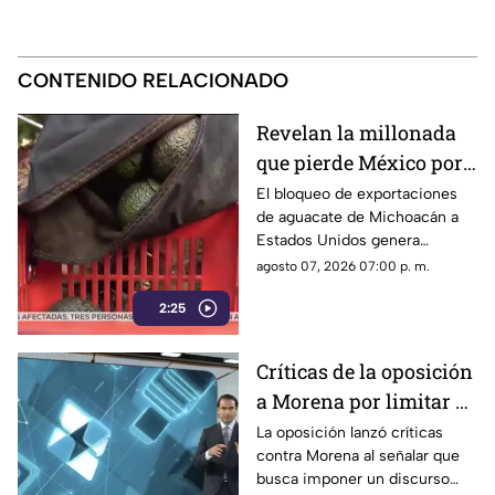
CONTENIDO RELACIONADO
Revelan la millonada
que pierde México por
el bloqueo de Estados
El bloqueo de exportaciones
de aguacate de Michoacán a
Unidos al aguacate de
Estados Unidos genera
Michoacán
pérdidas millonarias.
agosto 07, 2026 07:00 p. m.
2:25
Críticas de la oposición
a Morena por limitar el
debate político
La oposición lanzó críticas
contra Morena al señalar que
busca imponer un discurso