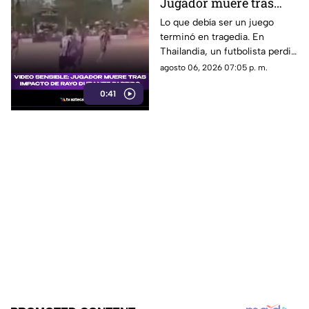
Jugador muere tras
impacto de rayo
Lo que debía ser un juego
terminó en tragedia. En
durante partido
Thailandia, un futbolista perdió
la vida al ser alcanzado por un
agosto 06, 2026 07:05 p. m.
rayo en pleno partido
0:41