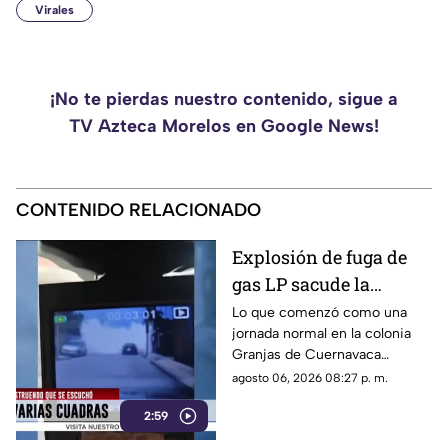
Virales
¡No te pierdas nuestro contenido, sigue a
TV Azteca Morelos en Google News!
CONTENIDO RELACIONADO
Explosión de fuga de
gas LP sacude la
colonia Las Granjas
Lo que comenzó como una
jornada normal en la colonia
Granjas de Cuernavaca
terminó en una movilización
agosto 06, 2026 08:27 p. m.
de emergencia.
2:59