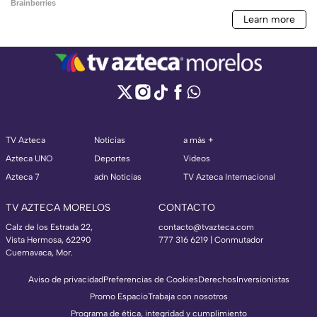
TV Azteca
Noticias
a más +
Azteca UNO
Deportes
Videos
Azteca 7
adn Noticias
TV Azteca Internacional
TV AZTECA MORELOS
CONTACTO
Calz de los Estrada 22,
contacto@tvazteca.com
Vista Hermosa, 62290
777 316 6219 | Conmutador
Cuernavaca, Mor.
Aviso de privacidad
Preferencias de Cookies
Derechos
Inversionistas
Promo Espacio
Trabaja con nosotros
Programa de ética, integridad y cumplimiento