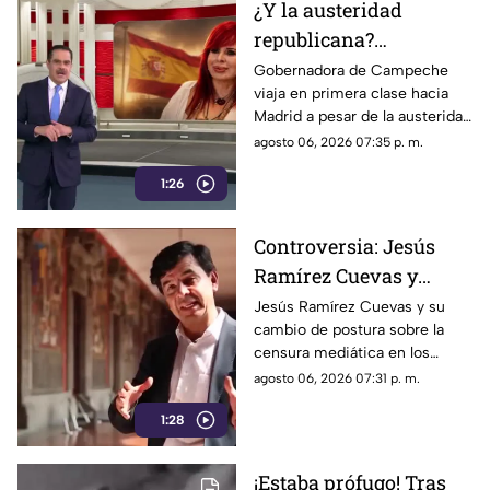
¿Y la austeridad
republicana?
Gobernadora Layda
Gobernadora de Campeche
viaja en primera clase hacia
Sansores viaja en
Madrid a pesar de la austeridad
primera clase hacia
republicana.
agosto 06, 2026 07:35 p. m.
Madrid
1:26
Controversia: Jesús
Ramírez Cuevas y
Censura a los Medios
Jesús Ramírez Cuevas y su
cambio de postura sobre la
de Comunicación
censura mediática en los
medios de comunicación.
agosto 06, 2026 07:31 p. m.
1:28
¡Estaba prófugo! Tras