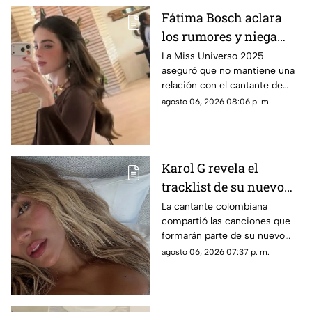
Fátima Bosch aclara
los rumores y niega
tener un romance con
La Miss Universo 2025
aseguró que no mantiene una
Natanael Cano
relación con el cantante de
corridos tumbados.
agosto 06, 2026 08:06 p. m.
Karol G revela el
tracklist de su nuevo
álbum antes de su
La cantante colombiana
compartió las canciones que
lanzamiento; esta es la
formarán parte de su nuevo
lista completa
material de estudio,
agosto 06, 2026 07:37 p. m.
sorprendiendo con
colaboraciones
internacionales.