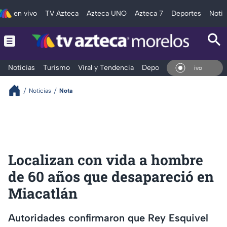
en vivo
TV Azteca
Azteca UNO
Azteca 7
Deportes
Notic
Noticias
Turismo
Viral y Tendencia
Deportes
Espectáculos
En Vivo
Noticias
Nota
Localizan con vida a hombre
de 60 años que desapareció en
Miacatlán
Autoridades confirmaron que Rey Esquivel