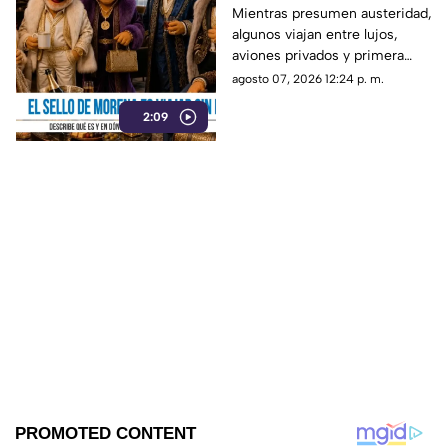
Morena es viajar sin
Mientras presumen austeridad,
algunos viajan entre lujos,
pena
aviones privados y primera
clase. Al parecer ya se abrieron
agosto 07, 2026 12:24 p. m.
las puertas de “4T Travel”,
2:09
donde volar sin pena parece
ser el sello de la casa.