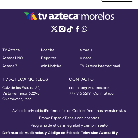
TV Azteca
Noticias
a más +
Azteca UNO
Deportes
Videos
Azteca 7
adn Noticias
TV Azteca Internacional
TV AZTECA MORELOS
CONTACTO
Calz de los Estrada 22,
contacto@tvazteca.com
Vista Hermosa, 62290
777 316 6219 | Conmutador
Cuernavaca, Mor.
Aviso de privacidad
Preferencias de Cookies
Derechos
Inversionistas
Promo Espacio
Trabaja con nosotros
Programa de ética, integridad y cumplimiento
Defensor de Audiencias y Código de Ética de Televisión Azteca III y