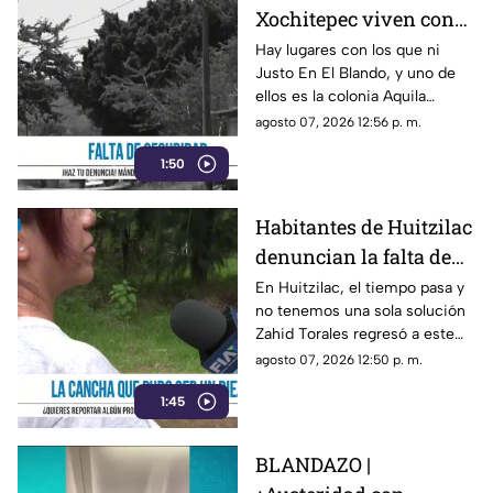
Xochitepec viven con
miedo ante la falta de
Hay lugares con los que ni
Justo En El Blando, y uno de
alumbrado público
ellos es la colonia Aquila
Tercera Sección de
agosto 07, 2026 12:56 p. m.
Xochitepec.
1:50
Habitantes de Huitzilac
denuncian la falta de
atención de la cancha
En Huitzilac, el tiempo pasa y
no tenemos una sola solución
deportiva del Barrio de
Zahid Torales regresó a este
Gualupita
frío municipio, con baches por
agosto 07, 2026 12:50 p. m.
todos lados
1:45
BLANDAZO |