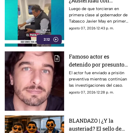
¿Austeridad con
asiento preferente?
Luego de que torcieran en
primera clase al gobernador de
Captan a gobernador de
Tabasco Javier May en primera
Tabasco Javier May en
clase, le jalaron las orejas pero
agosto 07, 2026 12:43 p. m.
primera clase
desde su propia casa.
2:12
Famoso actor es
detenido por presunto
abuso de un niño;
El actor fue enviado a prisión
preventiva mientras continúan
aseguró que lo
las investigaciones del caso.
confundió con su novia
agosto 07, 2026 12:28 p. m.
BLANDAZO | ¿Y la
austeriad? El sello de