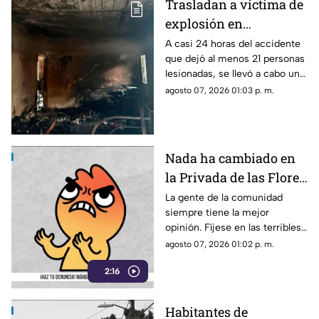
Trasladan a víctima de
explosión en
Cuernavaca a hospital
A casi 24 horas del accidente
que dejó al menos 21 personas
especializado
lesionadas, se llevó a cabo un
traslado aéreo de una de las
agosto 07, 2026 01:03 p. m.
víctimas.
Nada ha cambiado en
la Privada de las Flores
de Tepoztlán,
La gente de la comunidad
siempre tiene la mejor
ciudadanos viven sin
opinión. Fíjese en las terribles
pavimento ni drenaje
condiciones en las que viven
agosto 07, 2026 01:02 p. m.
los vecinos de esta comunidad
2:16
de Tepoztlán.
Habitantes de