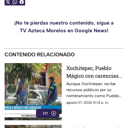
¡No te pierdas nuestro contenido, sigue a
TV Azteca Morelos en Google News!
CONTENIDO RELACIONADO
Xochitepec, Pueblo
Mágico con carencias
en la zona Centro
Aunque Xochitepec recibe
recursos públicos por su
nombramiento como Pueblo
Mágico, en el primer cuadro
agosto 07, 2026 01:12 p. m.
del municipio todavía se
1:17
observan carencias.