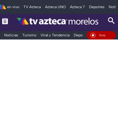
en vivo
TV Azteca
Azteca UNO
Azteca 7
Deportes
Notic
Noticias
Turismo
Viral y Tendencia
Deportes
Espectáculos
En Vivo