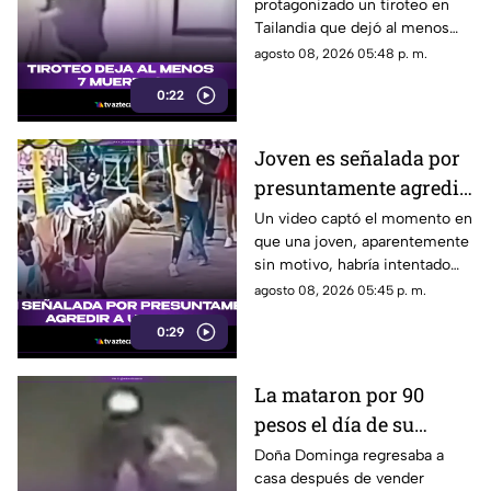
protagonizado un tiroteo en
Tailandia que dejó al menos
siete personas muertas, entre
agosto 08, 2026 05:48 p. m.
ellas sus abuelos y cinco
0:22
personas en una escuela.
Joven es señalada por
presuntamente agredir
a un pony en feria de
Un video captó el momento en
que una joven, aparentemente
Pueblo Mágico
sin motivo, habría intentado
agredir a un pequeño pony.
agosto 08, 2026 05:45 p. m.
0:29
La mataron por 90
pesos el día de su
cumpleaños; Este es el
Doña Dominga regresaba a
casa después de vender
caso de Doña Dominga