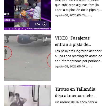
que sufrieron algunas familia
la explosión de pipa en
spor la explosión de la pipa que
Cuernavaca
transportaba gas LP,
agosto 08, 2026 05:53 p. m.
ciudadanos de Cuernavaca
1:56
entregaron víveres en la zona.
VIDEO | Pasajeras
entran a pista de
aeropuerto tras perder
Las pasajeras lograron acceder
a una zona restringida antes de
su vuelo; autoridades
ser interceptadas por personal
logran detenerlas
del aeropuerto.
agosto 08, 2026 05:49 p. m.
Tiroteo en Tailandia
deja al menos siete
muertos
Un menor de 14 años habría