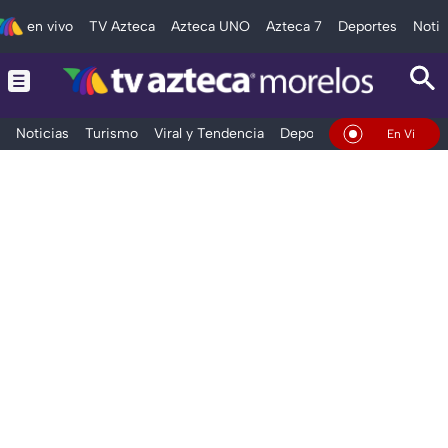
en vivo
TV Azteca
Azteca UNO
Azteca 7
Deportes
Notic
Noticias
Turismo
Viral y Tendencia
Deportes
Espectáculos
En Vivo