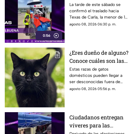
de menor que sufrió
La tarde de este sábado se
confirmó el traslado hacia
quemadura en la
Texas de Carla, la menor de 15
explosión de gas LP en
años que resultó gravemente
agosto 08, 2026 06:30 p. m.
Cuernavaca
lesionada en la explosión de
0:56
gas en Cuernavaca.
¿Eres dueño de alguno?
Conoce cuáles son las
cinco razas más raras
Estas razas de gatos
domésticos pueden llegar a
de gatos domésticos en
ser desconocidas fuera de
todo el mundo
círculos especializados, y
agosto 08, 2026 05:56 p. m.
algunos de ellos enfrentan
desafíos para su preservación.
Ciudadanos entregan
víveres para las
familias afectadas por
Derivado de las afectaciones