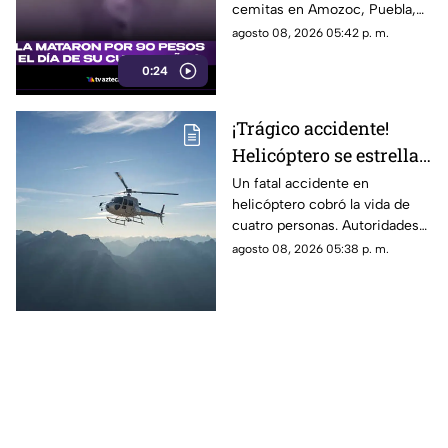
cemitas en Amozoc, Puebla,
cuando presuntamente un
agosto 08, 2026 05:42 p. m.
hombre la siguió para asaltarla.
0:24
¡Trágico accidente!
Helicóptero se estrella
en zona boscosa y
Un fatal accidente en
helicóptero cobró la vida de
mueren cuatro
cuatro personas. Autoridades
personas
confirmaron que la aeronave
agosto 08, 2026 05:38 p. m.
se estrelló en una zona
boscosa.