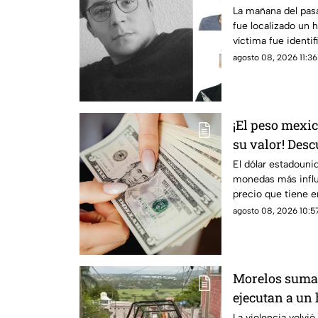
cuñado serían
La mañana del pas
fue localizado un 
responsables 
víctima fue identi
desaparecido en C
agosto 08, 2026 11:36
¡El peso mexi
su valor! Desc
dólar en Mor
El dólar estadouni
monedas más influy
precio que tiene 
agosto de 2026.
agosto 08, 2026 10:57
Morelos suma o
ejecutan a un
La violencia volvi