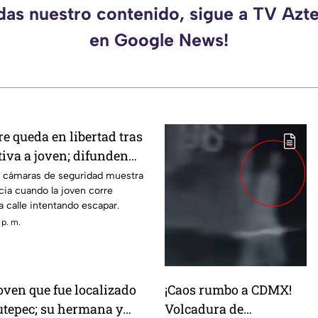
rdas nuestro contenido, sigue a TV Azt
en Google News!
e queda en libertad tras
iva a joven; difunden
ue víctima escapa
 cámaras de seguridad muestra
cia cuando la joven corre
 calle intentando escapar.
 p. m.
joven que fue localizado
¡Caos rumbo a CDMX!
iutepec; su hermana y
Volcadura de