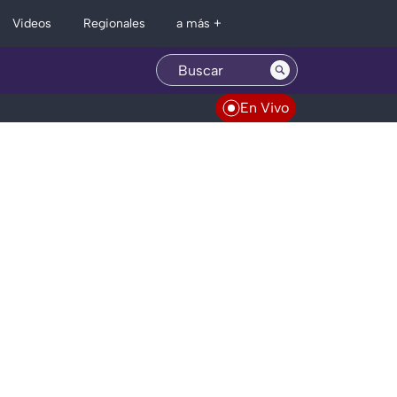
Regionales
Videos
a más +
En Vivo