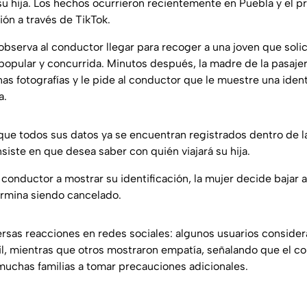
su hija. Los hechos ocurrieron recientemente en Puebla y el p
ión a través de TikTok.
bserva al conductor llegar para recoger a una joven que solici
popular y concurrida. Minutos después, la madre de la pasajer
as fotografías y le pide al conductor que le muestre una ident
a.
 que todos sus datos ya se encuentran registrados dentro de la
siste en que desea saber con quién viajará su hija.
 conductor a mostrar su identificación, la mujer decide bajar a
termina siendo cancelado.
ersas reacciones en redes sociales: algunos usuarios consider
til, mientras que otros mostraron empatía, señalando que el c
 muchas familias a tomar precauciones adicionales.