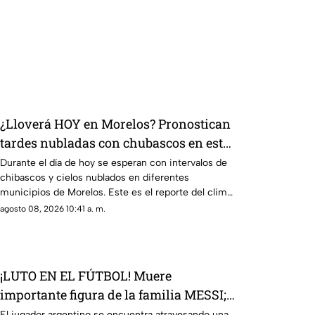
¿Lloverá HOY en Morelos? Pronostican
tardes nubladas con chubascos en estos
municipios
Durante el día de hoy se esperan con intervalos de
chibascos y cielos nublados en diferentes
municipios de Morelos. Este es el reporte del clima
del sábado 8 de agosto de 2026.
agosto 08, 2026 10:41 a. m.
¡LUTO EN EL FÚTBOL! Muere
importante figura de la familia MESSI;
así dieron a conocer la noticia
El jugador argentino se encuentra atravesando una