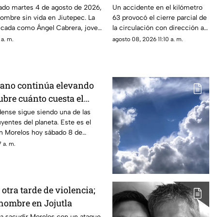
 los presuntos
camioneta provoca
ado martes 4 de agosto de 2026,
Un accidente en el kilómetro
hombre sin vida en Jiutepec. La
63 provocó el cierre parcial de
del asesinato
cierre parcial en la
ficada como Ángel Cabrera, joven
la circulación con dirección a
México-Cuernavaca
uernavaca.
la Ciudad de México.
 a. m.
agosto 08, 2026 11:10 a. m.
cano continúa elevando
ubre cuánto cuesta el
elos HOY
dense sigue siendo una de las
entes del planeta. Este es el
en Morelos hoy sábado 8 de
 a. m.
tra tarde de violencia;
 hombre en Jojutla
ó a sacudir Morelos con un ataque