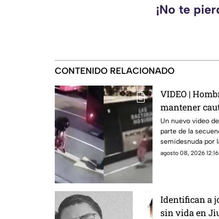
¡No te pie
CONTENIDO RELACIONADO
VIDEO | Hombr
mantener caut
momento en q
Un nuevo video de
parte de la secuen
semidesnuda por la
agosto 08, 2026 12:16
Identifican a 
sin vida en J