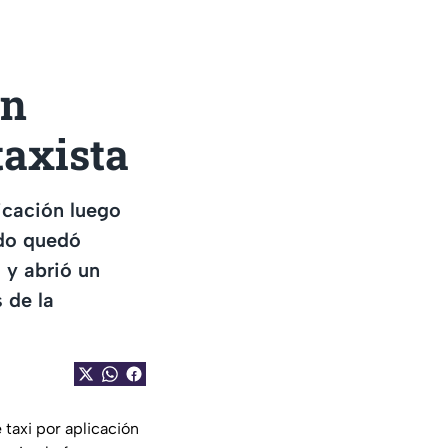
en
taxista
icación luego
odo quedó
 y abrió un
 de la
taxi por aplicación