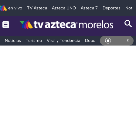
en vivo
TV Azteca
Azteca UNO
Azteca 7
Deportes
Notic
Noticias
Turismo
Viral y Tendencia
Deportes
Espectáculos
En Vivo