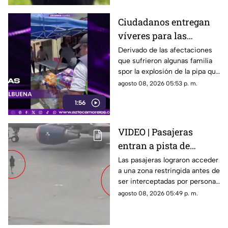
Ciudadanos entregan
víveres para las
familias afectadas por
Derivado de las afectaciones
que sufrieron algunas familia
la explosión de pipa en
spor la explosión de la pipa que
Cuernavaca
transportaba gas LP,
agosto 08, 2026 05:53 p. m.
ciudadanos de Cuernavaca
1:56
entregaron víveres en la zona.
VIDEO | Pasajeras
entran a pista de
aeropuerto tras perder
Las pasajeras lograron acceder
a una zona restringida antes de
su vuelo; autoridades
ser interceptadas por personal
logran detenerlas
del aeropuerto.
agosto 08, 2026 05:49 p. m.