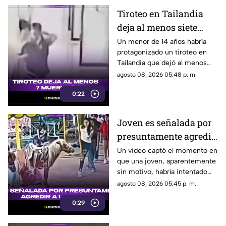
Tiroteo en Tailandia
deja al menos siete
muertos
Un menor de 14 años habría
protagonizado un tiroteo en
Tailandia que dejó al menos
siete personas muertas, entre
agosto 08, 2026 05:48 p. m.
ellas sus abuelos y cinco
0:22
personas en una escuela.
Joven es señalada por
presuntamente agredir
a un pony en feria de
Un video captó el momento en
que una joven, aparentemente
Pueblo Mágico
sin motivo, habría intentado
agredir a un pequeño pony.
agosto 08, 2026 05:45 p. m.
0:29