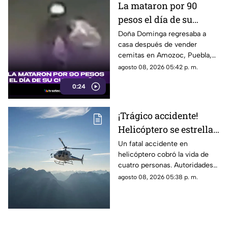
La mataron por 90
pesos el día de su
cumpleaños; Este es el
Doña Dominga regresaba a
casa después de vender
caso de Doña Dominga
cemitas en Amozoc, Puebla,
cuando presuntamente un
agosto 08, 2026 05:42 p. m.
hombre la siguió para asaltarla.
0:24
¡Trágico accidente!
Helicóptero se estrella
en zona boscosa y
Un fatal accidente en
helicóptero cobró la vida de
mueren cuatro
cuatro personas. Autoridades
personas
confirmaron que la aeronave
agosto 08, 2026 05:38 p. m.
se estrelló en una zona
boscosa.