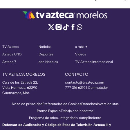
TV Azteca
Noticias
a más +
Azteca UNO
Deportes
Videos
Azteca 7
adn Noticias
TV Azteca Internacional
TV AZTECA MORELOS
CONTACTO
Calz de los Estrada 22,
contacto@tvazteca.com
Vista Hermosa, 62290
777 316 6219 | Conmutador
Cuernavaca, Mor.
Aviso de privacidad
Preferencias de Cookies
Derechos
Inversionistas
Promo Espacio
Trabaja con nosotros
Programa de ética, integridad y cumplimiento
Defensor de Audiencias y Código de Ética de Televisión Azteca III y