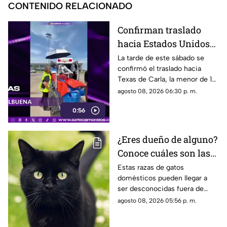
CONTENIDO RELACIONADO
Confirman traslado
hacia Estados Unidos
de menor que sufrió
La tarde de este sábado se
confirmó el traslado hacia
quemadura en la
Texas de Carla, la menor de 15
explosión de gas LP en
años que resultó gravemente
agosto 08, 2026 06:30 p. m.
Cuernavaca
lesionada en la explosión de
0:56
gas en Cuernavaca.
¿Eres dueño de alguno?
Conoce cuáles son las
cinco razas más raras
Estas razas de gatos
domésticos pueden llegar a
de gatos domésticos en
ser desconocidas fuera de
todo el mundo
círculos especializados, y
agosto 08, 2026 05:56 p. m.
algunos de ellos enfrentan
desafíos para su preservación.