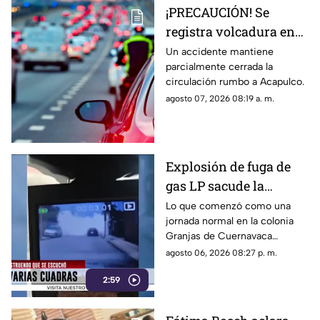
¡PRECAUCIÓN! Se
registra volcadura en
la autopista
Un accidente mantiene
parcialmente cerrada la
Cuernavaca-Acapulco
circulación rumbo a Acapulco.
agosto 07, 2026 08:19 a. m.
Explosión de fuga de
gas LP sacude la
colonia Las Granjas
Lo que comenzó como una
jornada normal en la colonia
Granjas de Cuernavaca
terminó en una movilización
agosto 06, 2026 08:27 p. m.
de emergencia.
2:59