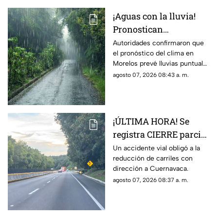
¡Aguas con la lluvia!
Pronostican
precipitaciones muy
Autoridades confirmaron que
el pronóstico del clima en
fuertes en Morelos
Morelos prevé lluvias puntuales
HOY; Lista de
muy fuertes de 50 a 75 mm
agosto 07, 2026 08:43 a. m.
municipios más
hoy viernes 7 de agosto de
afectados
2026.
¡ÚLTIMA HORA! Se
registra CIERRE parcial
en la autopista México-
Un accidente vial obligó a la
reducción de carriles con
Cuernavaca; esto pasó
dirección a Cuernavaca.
agosto 07, 2026 08:37 a. m.