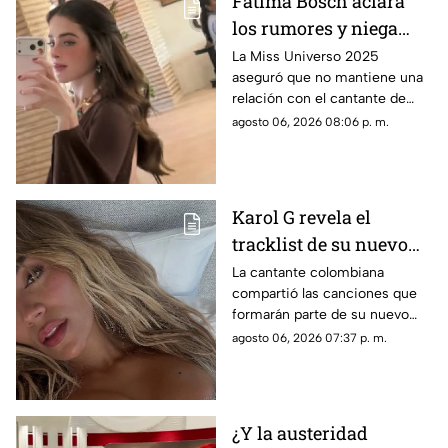
Fátima Bosch aclara
los rumores y niega
tener un romance con
La Miss Universo 2025
aseguró que no mantiene una
Natanael Cano
relación con el cantante de
corridos tumbados.
agosto 06, 2026 08:06 p. m.
Karol G revela el
tracklist de su nuevo
álbum antes de su
La cantante colombiana
compartió las canciones que
lanzamiento; esta es la
formarán parte de su nuevo
lista completa
material de estudio,
agosto 06, 2026 07:37 p. m.
sorprendiendo con
colaboraciones
internacionales.
¿Y la austeridad