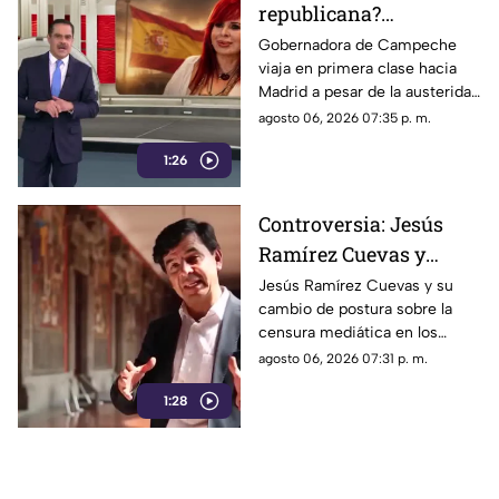
republicana?
Gobernadora Layda
Gobernadora de Campeche
viaja en primera clase hacia
Sansores viaja en
Madrid a pesar de la austeridad
primera clase hacia
republicana.
agosto 06, 2026 07:35 p. m.
Madrid
1:26
Controversia: Jesús
Ramírez Cuevas y
Censura a los Medios
Jesús Ramírez Cuevas y su
cambio de postura sobre la
de Comunicación
censura mediática en los
medios de comunicación.
agosto 06, 2026 07:31 p. m.
1:28