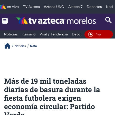
en vivo
TV Azteca
Azteca UNO
Azteca 7
Deportes
Notic
Noticias
Turismo
Viral y Tendencia
Deportes
Espectáculos
En Vivo
Noticias
Nota
Más de 19 mil toneladas
diarias de basura durante la
fiesta futbolera exigen
economía circular: Partido
Verde