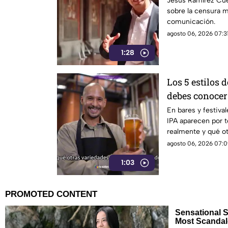
Jesús Ramírez Cue
sobre la censura 
comunicación.
agosto 06, 2026 07:31
1:28
Los 5 estilos 
debes conocer
En bares y festival
IPA aparecen por t
realmente y qué ot
mundo?
agosto 06, 2026 07:0
1:03