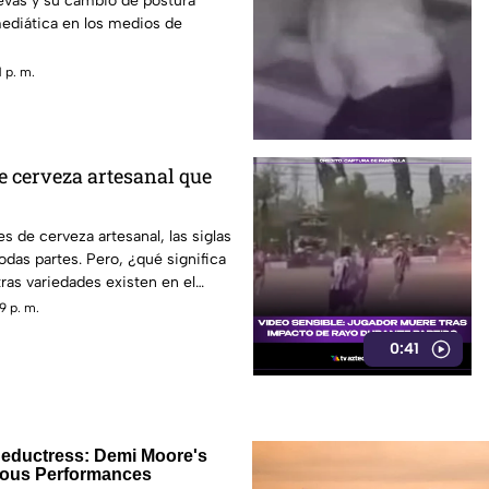
vas y su cambio de postura
mediática en los medios de
 p. m.
de cerveza artesanal que
es de cerveza artesanal, las siglas
odas partes. Pero, ¿qué significa
ras variedades existen en el
9 p. m.
0:41