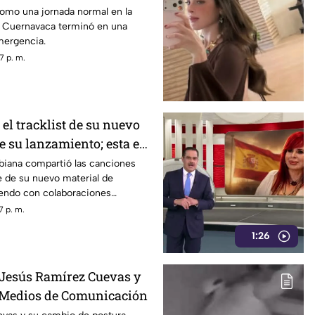
mo una jornada normal en la
e Cuernavaca terminó en una
mergencia.
7 p. m.
 el tracklist de su nuevo
e su lanzamiento; esta es
eta
biana compartió las canciones
e de su nuevo material de
iendo con colaboraciones
7 p. m.
1:26
 Jesús Ramírez Cuevas y
 Medios de Comunicación