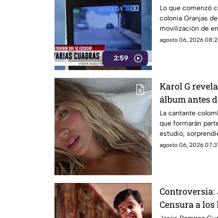
Lo que comenzó co
colonia Granjas d
movilización de e
agosto 06, 2026 08:2
2:59
Karol G revela
álbum antes d
la lista compl
La cantante colom
que formarán part
estudio, sorprend
internacionales.
agosto 06, 2026 07:3
Controversia:
Censura a los