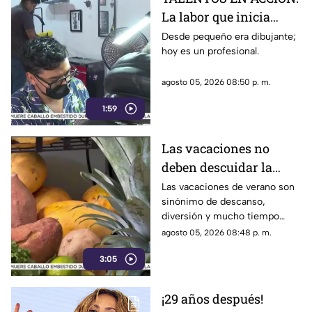
La labor que inicia
desde la creatividad
Desde pequeño era dibujante;
hoy es un profesional.
agosto 05, 2026 08:50 p. m.
1:59
Las vacaciones no
deben descuidar la
alimentación infantil
Las vacaciones de verano son
sinónimo de descanso,
diversión y mucho tiempo
libre.
agosto 05, 2026 08:48 p. m.
3:05
¡29 años después!