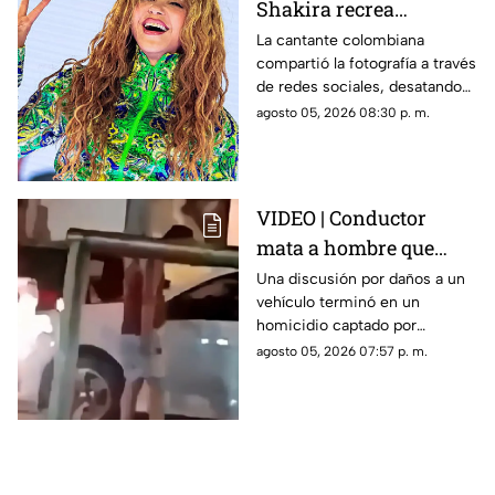
Shakira recrea
ICÓNICO meme; esta es
La cantante colombiana
compartió la fotografía a través
la historia de la
de redes sociales, desatando
fotografía
cientos de comentarios.
agosto 05, 2026 08:30 p. m.
VIDEO | Conductor
mata a hombre que
rompió su espejo
Una discusión por daños a un
vehículo terminó en un
retrovisor
homicidio captado por
testigos.
agosto 05, 2026 07:57 p. m.