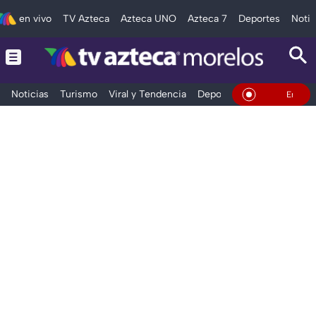
en vivo
TV Azteca
Azteca UNO
Azteca 7
Deportes
Notic
Noticias
Turismo
Viral y Tendencia
Deportes
Espectáculos
En Vivo