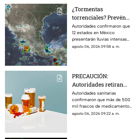
¿Tormentas
torrenciales? Prevén
lluvias intensas en 12
Autoridades confirmaron que
12 estados en México
estados de México HOY;
presentarán lluvias intensas
Morelos se encuentra
hoy jueves 6 de agosto de
agosto 06, 2026 09:58 a. m.
en la lista
2026. Morelos se encuentra en
la lista de entidades afectadas.
PRECAUCIÓN:
Autoridades retiran
más de 500 mil frascos
Autoridades sanitarias
confirmaron que más de 500
de medicamento para
mil frascos de medicamento
la presión arterial que
para la hipertensión fuero
agosto 06, 2026 09:22 a. m.
podría desarrollar
retirados del mercado por
cáncer
aumentar el riesgo de padecer
cáncer.