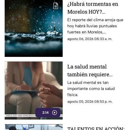
¿Habrá tormentas en
Morelos HOY?
Pronostican lluvias
El reporte del clima arroja que
hoy habrá lluvias puntuales
puntuales fuertes con
fuertes en Morelos,
descargas eléctricas en
acompañadas de actividad
agosto 06, 2026 08:33 a. m.
estos municipios
eléctrica y posible caída de
granizo.
La salud mental
también requiere
atención
La salud mental es tan
importante como la salud
física.
agosto 05, 2026 08:53 p. m.
2:14
TALENTOS EN ACCIÓN: