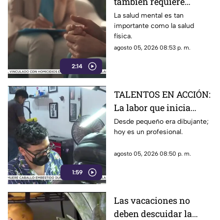
también requiere
atención
La salud mental es tan
importante como la salud
física.
agosto 05, 2026 08:53 p. m.
2:14
TALENTOS EN ACCIÓN:
La labor que inicia
desde la creatividad
Desde pequeño era dibujante;
hoy es un profesional.
agosto 05, 2026 08:50 p. m.
1:59
Las vacaciones no
deben descuidar la