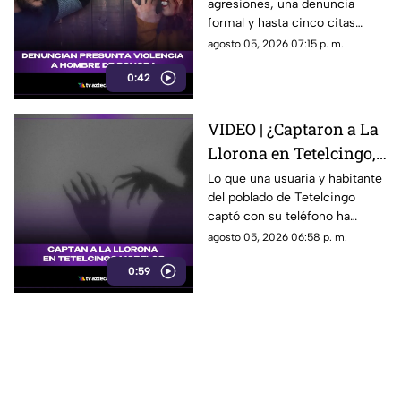
agresiones, una denuncia
Sonora que está
formal y hasta cinco citas
generando
psicológicas canceladas; aun
agosto 05, 2026 07:15 p. m.
conversación en redes
así, José asegura que la
sociales
0:42
justicia sigue sin llegar.
VIDEO | ¿Captaron a La
Llorona en Tetelcingo,
Morelos? Misteriosa
Lo que una usuaria y habitante
del poblado de Tetelcingo
figura y lamentos en
captó con su teléfono ha
Tetelcingo, Morelos,
dejado a muchos morelenses
agosto 05, 2026 06:58 p. m.
estremecen las redes
cuestionando sí las leyendas
0:59
que se han contado de
generación en generación
sobre la presencia de la llorona
en la entidad, son reales.