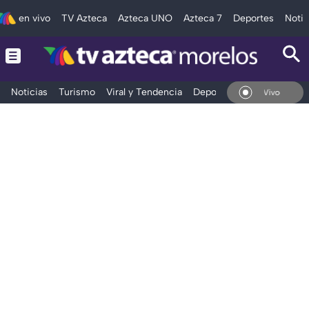
en vivo
TV Azteca
Azteca UNO
Azteca 7
Deportes
Notic
Noticias
Turismo
Viral y Tendencia
Deportes
Espectáculos
En Vivo