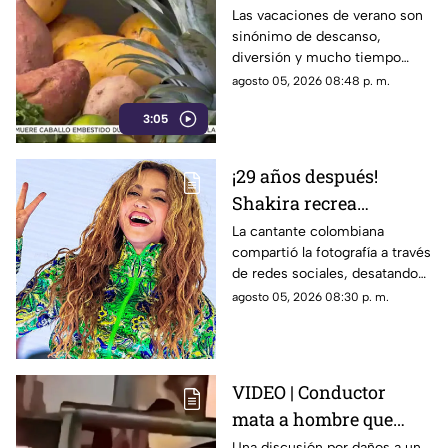
alimentación infantil
Las vacaciones de verano son
sinónimo de descanso,
diversión y mucho tiempo
libre.
agosto 05, 2026 08:48 p. m.
3:05
¡29 años después!
Shakira recrea
ICÓNICO meme; esta es
La cantante colombiana
compartió la fotografía a través
la historia de la
de redes sociales, desatando
fotografía
cientos de comentarios.
agosto 05, 2026 08:30 p. m.
VIDEO | Conductor
mata a hombre que
rompió su espejo
Una discusión por daños a un