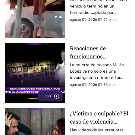
vehículo terminó en un
retrovisor
homicidio captado por
testigos.
agosto 05, 2026 07:57 p. m.
Reacciones de
funcionarios
Morelenses ante el
La muerte de Yolanda Millán
López ya no solo es una
asesinato de Yolanda
investigación criminal. Las
Millán, ayudante
reacciones continúan
agosto 05, 2026 07:35 p. m.
municipal de
creciendo y las preguntas
Tepetzingo
1:18
sobre la seguridad de los
funcionarios municipales en
Morelos son cada vez más
¿Víctima o culpable? El
fuertes. ¿Qué dijeron las
caso de violencia
autoridades y qué sigue en el
caso?
contra los hombres en
Hay videos de las presuntas