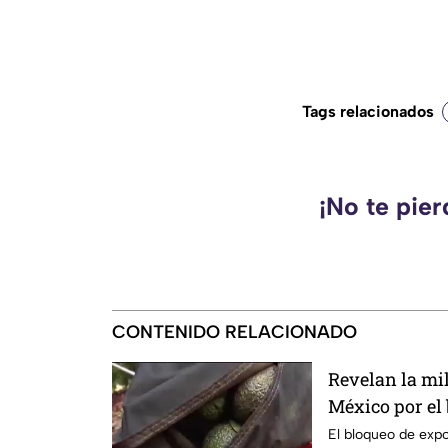
Tags relacionados
¡No te pie
CONTENIDO RELACIONADO
Revelan la mi
México por el
Unidos al agu
El bloqueo de exp