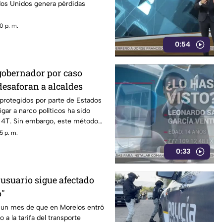
os Unidos genera pérdidas
0 p. m.
0:54
gobernador por caso
desaforan a alcaldes
 protegidos por parte de Estados
gar a narco políticos ha sido
a 4T. Sin embargo, este método
o bajo la lupa a funcionarios y
5 p. m.
orena, entre ellos Rubén Rocha y
0:33
 usuario sigue afectado
o"
un mes de que en Morelos entró
 a la tarifa del transporte