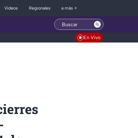
Regionales
Videos
a más +
En Vivo
ierres
-