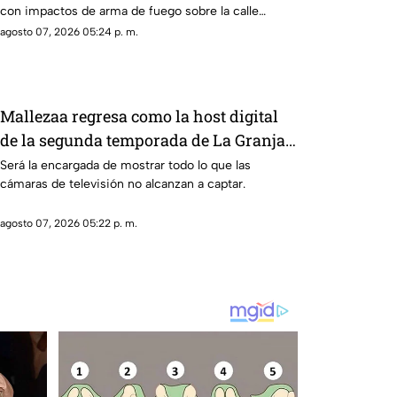
con impactos de arma de fuego sobre la calle
alianza nacional, en la colonia cerro de la corona, en
agosto 07, 2026 05:24 p. m.
Jiutepec.
Mallezaa regresa como la host digital
de la segunda temporada de La Granja
VIP
Será la encargada de mostrar todo lo que las
cámaras de televisión no alcanzan a captar.
agosto 07, 2026 05:22 p. m.