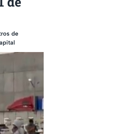
1 de
tros de
apital