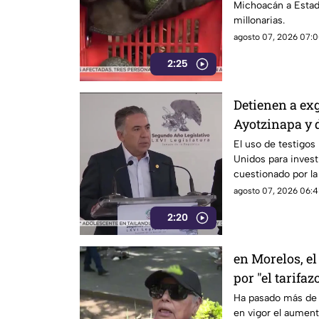
Michoacán a Estad
millonarias.
agosto 07, 2026 07:0
2:25
Detienen a ex
Ayotzinapa y 
El uso de testigos
Unidos para investi
cuestionado por l
también ha colocad
agosto 07, 2026 06:4
gobernadores de m
2:20
Enrique Inzunza.
en Morelos, el
por "el tarifaz
Ha pasado más de 
en vigor el aumento