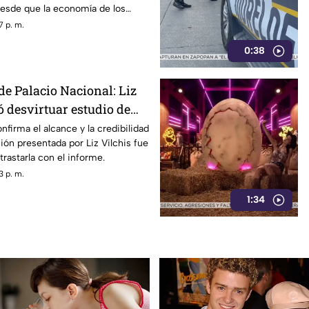
desde que la economía de los
afectada y los ciudadanos
7 p. m.
orfomidad por el mal trato al
0:38
dades.
de Palacio Nacional: Liz
ó desvirtuar estudio de
la credibilidad de TV
nfirma el alcance y la credibilidad
ión presentada por Liz Vilchis fue
trastarla con el informe.
3 p. m.
1:34